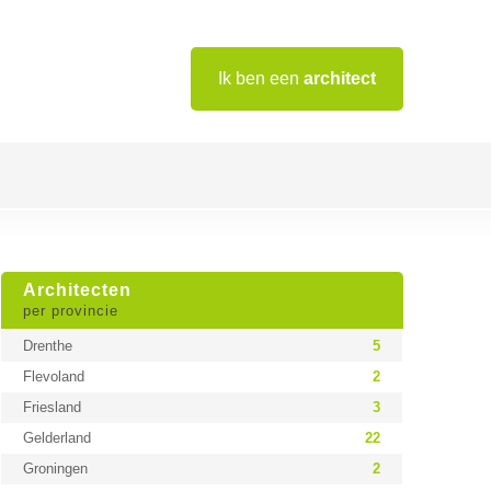
Ik ben een
architect
Architecten
per provincie
Drenthe
5
Flevoland
2
Friesland
3
Gelderland
22
Groningen
2