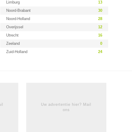
Limburg
13
Noord-Brabant
30
Noord-Holland
28
Overijssel
12
Utrecht
16
Zeeland
0
Zuid-Holland
24
il
Uw advertentie hier? Mail
ons