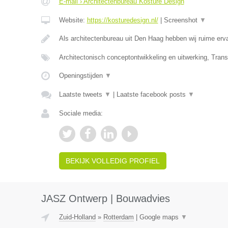
E-mail › Architectenbureau Köstüre Design
Website:
https://kosturedesign.nl/
|
Screenshot
▼
Als architectenbureau uit Den Haag hebben wij ruime erv
Architectonisch conceptontwikkeling en uitwerking, Tran
Openingstijden
▼
Laatste tweets
▼
|
Laatste facebook posts
▼
Sociale media:
BEKIJK VOLLEDIG PROFIEL
JASZ Ontwerp | Bouwadvies
Zuid-Holland
»
Rotterdam
|
Google maps
▼