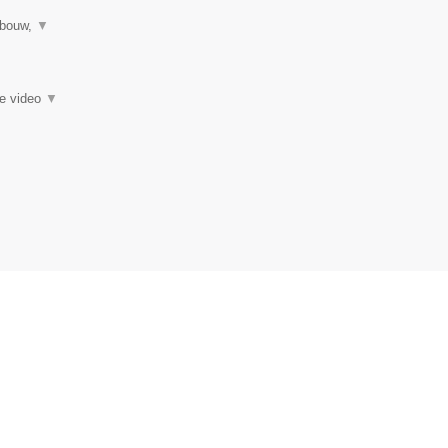
sbouw,
▼
ie video
▼