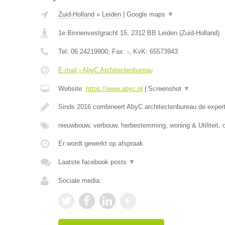
Zuid-Holland
»
Leiden
|
Google maps
▼
1e Binnenvestgracht 15
,
2312 BB
Leiden
(
Zuid-Holland
)
Tel:
06 24219900
, Fax:
-
, KvK:
65573943
E-mail › AbyC Architectenbureau
Website:
https://www.abyc.nl
|
Screenshot
▼
Sinds 2016 combineert AbyC architectenbureau de expert
nieuwbouw, verbouw, herbestemming, woning & Utiliteit, 
Er wordt gewerkt op afspraak.
Laatste facebook posts
▼
Sociale media: