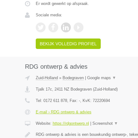
Er wordt gewerkt op afspraak.
Sociale media:
BEKIJK VOLLEDIG PROFIEL
RDG ontwerp & advies
Zuid-Holland
»
Bodegraven
|
Google maps
▼
Tjalk 17c
,
2411 NZ
Bodegraven
(
Zuid-Holland
)
Tel:
0172 611 878
, Fax:
-
, KvK:
72220694
E-mail › RDG ontwerp & advies
Website:
https://rdgontwerp.nl
|
Screenshot
▼
RDG ontwerp & advies is een bouwkundig ontwerp-, teke