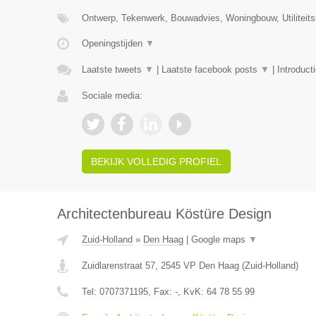
Ontwerp, Tekenwerk, Bouwadvies, Woningbouw, Utiliteit
Openingstijden
▼
Laatste tweets
▼
|
Laatste facebook posts
▼
|
Introduct
Sociale media:
BEKIJK VOLLEDIG PROFIEL
Architectenbureau Köstüre Design
Zuid-Holland
»
Den Haag
|
Google maps
▼
Zuidlarenstraat 57
,
2545 VP
Den Haag
(
Zuid-Holland
)
Tel:
0707371195
, Fax:
-
, KvK:
64 78 55 99