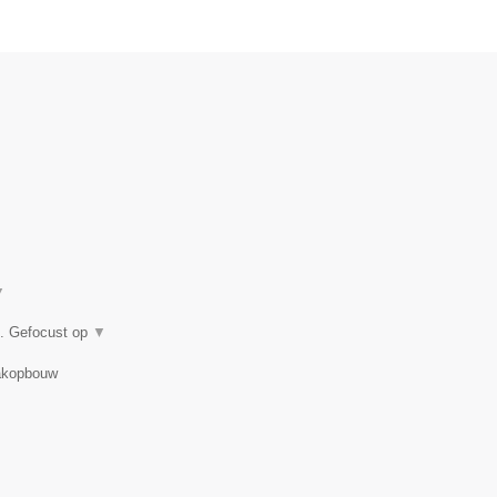
▼
g. Gefocust op
▼
Dakopbouw