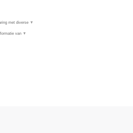
aring met diverse
▼
sformatie van
▼