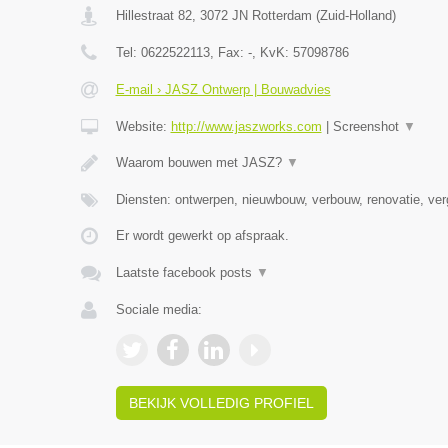
Hillestraat 82
,
3072 JN
Rotterdam
(
Zuid-Holland
)
Tel:
0622522113
, Fax:
-
, KvK:
57098786
E-mail › JASZ Ontwerp | Bouwadvies
Website:
http://www.jaszworks.com
|
Screenshot
▼
Waarom bouwen met JASZ?
▼
Diensten: ontwerpen, nieuwbouw, verbouw, renovatie, verg
Er wordt gewerkt op afspraak.
Laatste facebook posts
▼
Sociale media:
BEKIJK VOLLEDIG PROFIEL