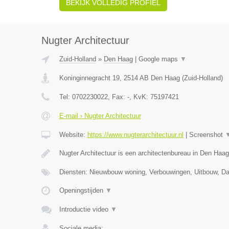
BEKIJK VOLLEDIG PROFIEL
Nugter Architectuur
Zuid-Holland
»
Den Haag
|
Google maps
▼
Koninginnegracht 19
,
2514 AB
Den Haag
(
Zuid-Holland
)
Tel:
0702230022
, Fax:
-
, KvK:
75197421
E-mail › Nugter Architectuur
Website:
https://www.nugterarchitectuur.nl
|
Screenshot
Nugter Architectuur is een architectenbureau in Den Haa
Diensten: Nieuwbouw woning, Verbouwingen, Uitbouw, 
Openingstijden
▼
Introductie video
▼
Sociale media: