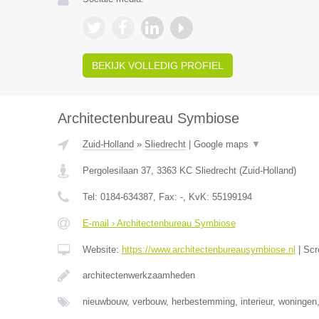
BEKIJK VOLLEDIG PROFIEL
Architectenbureau Symbiose
Zuid-Holland
»
Sliedrecht
|
Google maps
▼
Pergolesilaan 37
,
3363 KC
Sliedrecht
(
Zuid-Holland
)
Tel:
0184-634387
, Fax:
-
, KvK:
55199194
E-mail › Architectenbureau Symbiose
Website:
https://www.architectenbureausymbiose.nl
|
Scr
architectenwerkzaamheden
nieuwbouw, verbouw, herbestemming, interieur, woningen, u