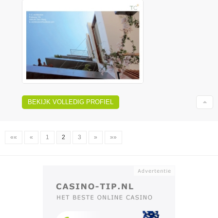
BEKIJK VOLLEDIG PROFIEL
««
«
1
2
3
»
»»