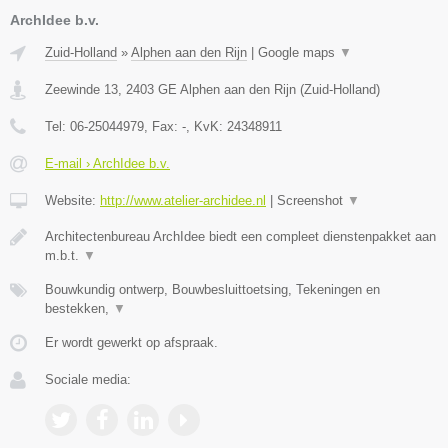
ArchIdee b.v.
Zuid-Holland
»
Alphen aan den Rijn
|
Google maps
▼
Zeewinde 13
,
2403 GE
Alphen aan den Rijn
(
Zuid-Holland
)
Tel:
06-25044979
, Fax:
-
, KvK:
24348911
E-mail › ArchIdee b.v.
Website:
http://www.atelier-archidee.nl
|
Screenshot
▼
Architectenbureau ArchIdee biedt een compleet dienstenpakket aan
m.b.t.
▼
Bouwkundig ontwerp, Bouwbesluittoetsing, Tekeningen en
bestekken,
▼
Er wordt gewerkt op afspraak.
Sociale media: