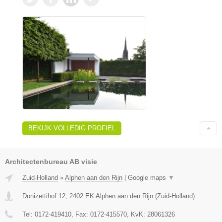
BEKIJK VOLLEDIG PROFIEL
Architectenbureau AB visie
Zuid-Holland
»
Alphen aan den Rijn
|
Google maps
▼
Donizettihof 12
,
2402 EK
Alphen aan den Rijn
(
Zuid-Holland
)
Tel:
0172-419410
, Fax:
0172-415570
, KvK:
28061326