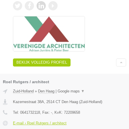
BEKIJK VOLLEDIG PROFIEL
Roel Rutgers / architect
Zuid-Holland
»
Den Haag
|
Google maps
▼
Kazernestraat 38A
,
2514 CT
Den Haag
(
Zuid-Holland
)
Tel:
0641732118
, Fax:
-
, KvK:
72209658
E-mail › Roel Rutgers / architect