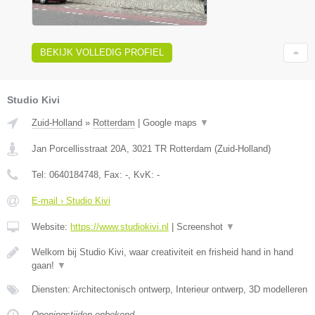
BEKIJK VOLLEDIG PROFIEL
Studio Kivi
Zuid-Holland
»
Rotterdam
|
Google maps
▼
Jan Porcellisstraat 20A
,
3021 TR
Rotterdam
(
Zuid-Holland
)
Tel:
0640184748
, Fax:
-
, KvK:
-
E-mail › Studio Kivi
Website:
https://www.studiokivi.nl
|
Screenshot
▼
Welkom bij Studio Kivi, waar creativiteit en frisheid hand in hand
gaan!
▼
Diensten: Architectonisch ontwerp, Interieur ontwerp, 3D modelleren
Openingstijden onbekend