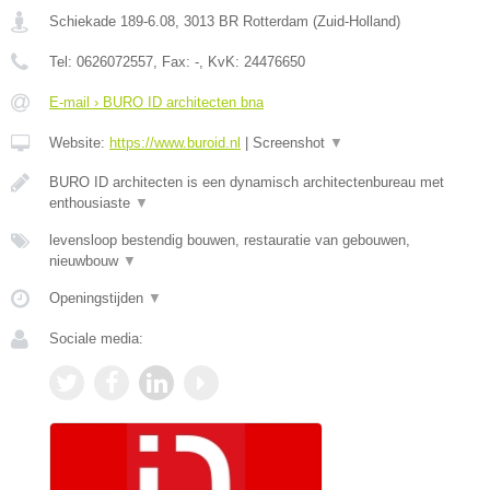
Schiekade 189-6.08
,
3013 BR
Rotterdam
(
Zuid-Holland
)
Tel:
0626072557
, Fax:
-
, KvK:
24476650
E-mail › BURO ID architecten bna
Website:
https://www.buroid.nl
|
Screenshot
▼
BURO ID architecten is een dynamisch architectenbureau met
enthousiaste
▼
levensloop bestendig bouwen, restauratie van gebouwen,
nieuwbouw
▼
Openingstijden
▼
Sociale media: