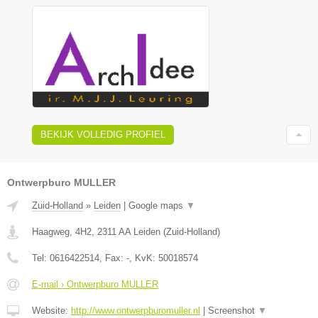
BEKIJK VOLLEDIG PROFIEL
Ontwerpburo MULLER
Zuid-Holland
»
Leiden
|
Google maps
▼
Haagweg, 4H2
,
2311 AA
Leiden
(
Zuid-Holland
)
Tel:
0616422514
, Fax:
-
, KvK:
50018574
E-mail › Ontwerpburo MULLER
Website:
http://www.ontwerpburomuller.nl
|
Screenshot
▼