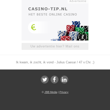
Uw advertentie hier? Mail ons
Ik kwam, ik zocht, ik vond - Julius Caesar / 47 v.Chr. ;)
©
JBB Media
|
Privacy