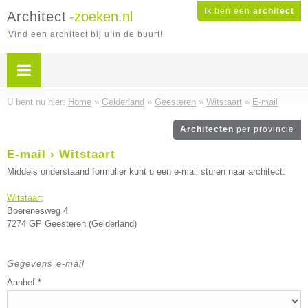
Ik ben een
architect
Architect
-zoeken.nl
Vind een architect bij u in de buurt!
U bent nu hier:
Home
»
Gelderland
»
Geesteren
»
Witstaart
»
E-mail
Architecten
per provincie
E-mail › Witstaart
Middels onderstaand formulier kunt u een e-mail sturen naar architect:
Witstaart
Boerenesweg 4
7274 GP Geesteren (Gelderland)
Gegevens e-mail
Aanhef:*