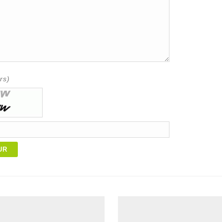
rs)
UR