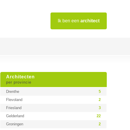
Ik ben een
architect
Architecten
per provincie
Drenthe
5
Flevoland
2
Friesland
3
Gelderland
22
Groningen
2