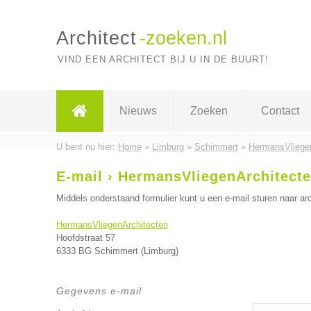
Architect
-zoeken.nl
VIND EEN ARCHITECT BIJ U IN DE BUURT!
Nieuws
Zoeken
Contact
U bent nu hier:
Home
»
Limburg
»
Schimmert
»
HermansVliegen
E-mail › HermansVliegenArchitect
Middels onderstaand formulier kunt u een e-mail sturen naar arc
HermansVliegenArchitecten
Hoofdstraat 57
6333 BG Schimmert (Limburg)
Gegevens e-mail