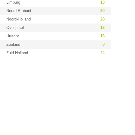
Limburg
13
Noord-Brabant
30
Noord-Holland
28
Overijssel
12
Utrecht
16
Zeeland
0
Zuid-Holland
24