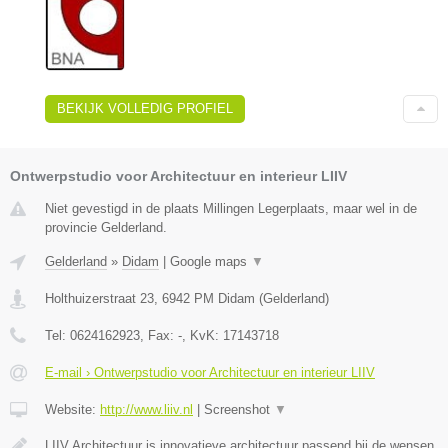
BEKIJK VOLLEDIG PROFIEL
Ontwerpstudio voor Architectuur en interieur LIIV
Niet gevestigd in de plaats Millingen Legerplaats, maar wel in de
provincie Gelderland.
Gelderland
»
Didam
|
Google maps
▼
Holthuizerstraat 23
,
6942 PM
Didam
(
Gelderland
)
Tel:
0624162923
, Fax:
-
, KvK:
17143718
E-mail › Ontwerpstudio voor Architectuur en interieur LIIV
Website:
http://www.liiv.nl
|
Screenshot
▼
LIIV Architectuur is innovatieve architectuur passend bij de wensen