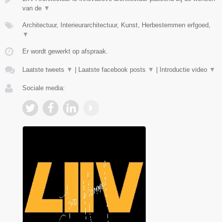
van de
▼
Architectuur, Interieurarchitectuur, Kunst, Herbestemmen erfgoed,
▼
Er wordt gewerkt op afspraak.
Laatste tweets
▼
|
Laatste facebook posts
▼
|
Introductie video
▼
Sociale media: