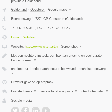
provincie Gelderland.
Gelderland
»
Geesteren
|
Google maps
▼
Boerenesweg 4
,
7274 GP
Geesteren
(
Gelderland
)
Tel:
0618656161
, Fax:
-
, KvK:
78190525
E-mail › Witstaart
Website:
https://www.witstaart.nl
|
Screenshot
▼
Met een nuchtere insteek, een bak aan ervaring en veel parate
kennis vormen
▼
architectuur, interieur architectuur, bouwkunde, technisch ontwerp,
▼
Er wordt gewerkt op afspraak.
Laatste tweets
▼
|
Laatste facebook posts
▼
|
Introductie video
▼
Sociale media: