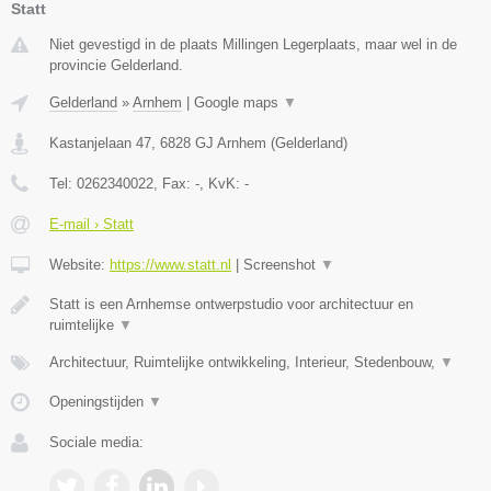
Statt
Niet gevestigd in de plaats Millingen Legerplaats, maar wel in de
provincie Gelderland.
Gelderland
»
Arnhem
|
Google maps
▼
Kastanjelaan 47
,
6828 GJ
Arnhem
(
Gelderland
)
Tel:
0262340022
, Fax:
-
, KvK:
-
E-mail › Statt
Website:
https://www.statt.nl
|
Screenshot
▼
Statt is een Arnhemse ontwerpstudio voor architectuur en
ruimtelijke
▼
Architectuur, Ruimtelijke ontwikkeling, Interieur, Stedenbouw,
▼
Openingstijden
▼
Sociale media: