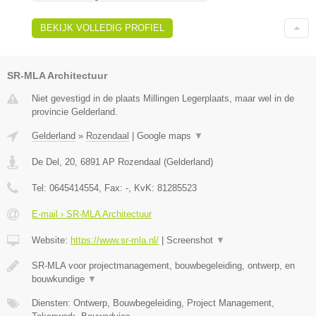
BEKIJK VOLLEDIG PROFIEL
SR-MLA Architectuur
Niet gevestigd in de plaats Millingen Legerplaats, maar wel in de
provincie Gelderland.
Gelderland
»
Rozendaal
|
Google maps
▼
De Del, 20
,
6891 AP
Rozendaal
(
Gelderland
)
Tel:
0645414554
, Fax:
-
, KvK:
81285523
E-mail › SR-MLA Architectuur
Website:
https://www.sr-mla.nl/
|
Screenshot
▼
SR-MLA voor projectmanagement, bouwbegeleiding, ontwerp, en
bouwkundige
▼
Diensten: Ontwerp, Bouwbegeleiding, Project Management,