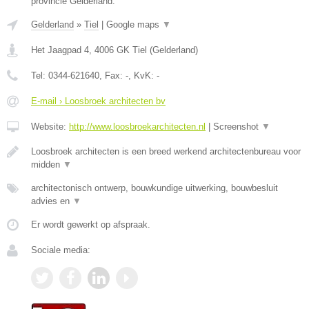
provincie Gelderland.
Gelderland
»
Tiel
|
Google maps
▼
Het Jaagpad 4
,
4006 GK
Tiel
(
Gelderland
)
Tel:
0344-621640
, Fax:
-
, KvK:
-
E-mail › Loosbroek architecten bv
Website:
http://www.loosbroekarchitecten.nl
|
Screenshot
▼
Loosbroek architecten is een breed werkend architectenbureau voor
midden
▼
architectonisch ontwerp, bouwkundige uitwerking, bouwbesluit
advies en
▼
Er wordt gewerkt op afspraak.
Sociale media: