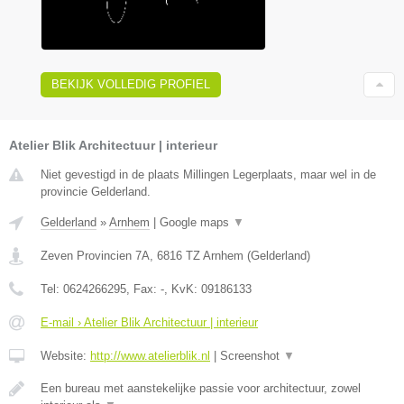
BEKIJK VOLLEDIG PROFIEL
Atelier Blik Architectuur | interieur
Niet gevestigd in de plaats Millingen Legerplaats, maar wel in de
provincie Gelderland.
Gelderland
»
Arnhem
|
Google maps
▼
Zeven Provincien 7A
,
6816 TZ
Arnhem
(
Gelderland
)
Tel:
0624266295
, Fax:
-
, KvK:
09186133
E-mail › Atelier Blik Architectuur | interieur
Website:
http://www.atelierblik.nl
|
Screenshot
▼
Een bureau met aanstekelijke passie voor architectuur, zowel