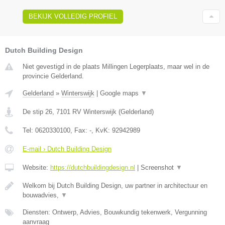
BEKIJK VOLLEDIG PROFIEL
Dutch Building Design
Niet gevestigd in de plaats Millingen Legerplaats, maar wel in de
provincie Gelderland.
Gelderland
»
Winterswijk
|
Google maps
▼
De stip 26
,
7101 RV
Winterswijk
(
Gelderland
)
Tel:
0620330100
, Fax:
-
, KvK:
92942989
E-mail › Dutch Building Design
Website:
https://dutchbuildingdesign.nl
|
Screenshot
▼
Welkom bij Dutch Building Design, uw partner in architectuur en
bouwadvies,
▼
Diensten: Ontwerp, Advies, Bouwkundig tekenwerk, Vergunning
aanvraag