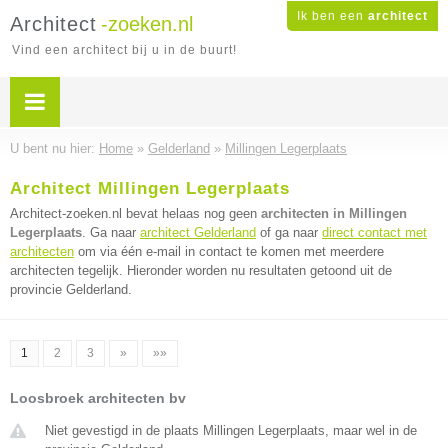
Ik ben een
architect
Architect
-zoeken.nl
Vind een architect bij u in de buurt!
U bent nu hier:
Home
»
Gelderland
»
Millingen Legerplaats
Architect Millingen Legerplaats
Architect-zoeken.nl bevat helaas nog geen
architecten in Millingen
Legerplaats
. Ga naar
architect Gelderland
of ga naar
direct contact met
architecten
om via één e-mail in contact te komen met meerdere
architecten tegelijk. Hieronder worden nu resultaten getoond uit de
provincie Gelderland.
1
2
3
»
»»
Loosbroek architecten bv
Niet gevestigd in de plaats Millingen Legerplaats, maar wel in de