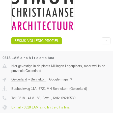
BEKIJK VOLLEDIG PROFIEL
0318 LAM a r c h i t e c t s bna
Niet gevestigd in de plaats Millingen Legerplaats, maar wel in de
provincie Gelderland.
Gelderland
»
Bennekom
|
Google maps
▼
Bosbeekweg 11A
,
6721 MH
Bennekom
(
Gelderland
)
Tel:
0318 - 41 81 85
, Fax:
-
, KvK:
09210539
E-mail › 0318 LAM a r c h i t e c t s bna