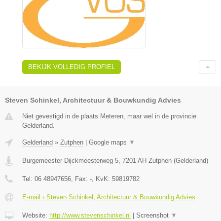
BEKIJK VOLLEDIG PROFIEL
Steven Schinkel, Architectuur & Bouwkundig Advies
Niet gevestigd in de plaats Meteren, maar wel in de provincie
Gelderland.
Gelderland
»
Zutphen
|
Google maps
▼
Burgemeester Dijckmeesterweg 5
,
7201 AH
Zutphen
(
Gelderland
)
Tel:
06 48947656
, Fax:
-
, KvK:
59819782
E-mail › Steven Schinkel, Architectuur & Bouwkundig Advies
Website:
http://www.stevenschinkel.nl
|
Screenshot
▼