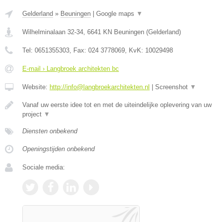
Gelderland
»
Beuningen
|
Google maps
▼
Wilhelminalaan 32-34
,
6641 KN
Beuningen
(
Gelderland
)
Tel:
0651355303
, Fax:
024 3778069
, KvK:
10029498
E-mail › Langbroek architekten bc
Website:
http://info@langbroekarchitekten.nl
|
Screenshot
▼
Vanaf uw eerste idee tot en met de uiteindelijke oplevering van uw
project
▼
Diensten onbekend
Openingstijden onbekend
Sociale media: