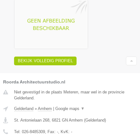
BEKIJK VOLLEDIG PROFIEL
Roorda Architectuurstudio.nl
Niet gevestigd in de plaats Meteren, maar wel in de provincie
Gelderland.
Gelderland
»
Arnhem
|
Google maps
▼
St. Antonielaan 268
,
6821 GN
Arnhem
(
Gelderland
)
Tel:
026-8485309
, Fax:
-
, KvK:
-