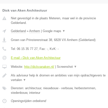
Dick van Aken Architectuur
Niet gevestigd in de plaats Meteren, maar wel in de provincie
Gelderland.
Gelderland
»
Arnhem
|
Google maps
▼
Groen van Prinstererstraat 38
,
6828 VX
Arnhem
(
Gelderland
)
Tel:
06 15 35 77 27
, Fax:
-
, KvK:
-
E-mail › Dick van Aken Architectuur
Website:
http://dickvanaken.nl/
|
Screenshot
▼
Als adviseur help ik dromen en ambities van mijn opdrachtgevers te
vertalen
▼
Diensten: architectuur, nieuwbouw - verbouw, herbestemmen,
stedenbouw, interieur
Openingstijden onbekend