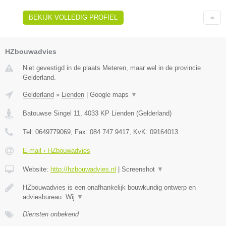
BEKIJK VOLLEDIG PROFIEL
HZbouwadvies
Niet gevestigd in de plaats Meteren, maar wel in de provincie
Gelderland.
Gelderland
»
Lienden
|
Google maps
▼
Batouwse Singel 11
,
4033 KP
Lienden
(
Gelderland
)
Tel:
0649779069
, Fax:
084 747 9417
, KvK:
09164013
E-mail › HZbouwadvies
Website:
http://hzbouwadvies.nl
|
Screenshot
▼
HZbouwadvies is een onafhankelijk bouwkundig ontwerp en
adviesbureau. Wij
▼
Diensten onbekend