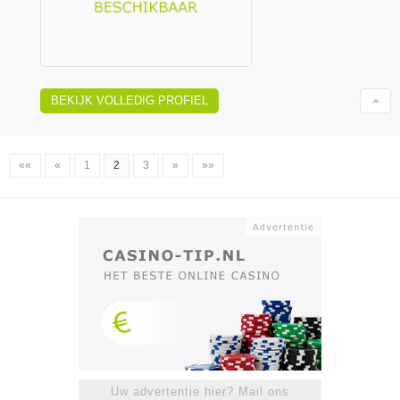
BEKIJK VOLLEDIG PROFIEL
««
«
1
2
3
»
»»
Uw advertentie hier? Mail ons