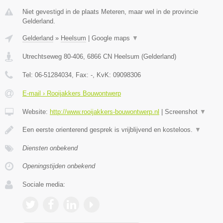
Niet gevestigd in de plaats Meteren, maar wel in de provincie
Gelderland.
Gelderland
»
Heelsum
|
Google maps
▼
Utrechtseweg 80-406
,
6866 CN
Heelsum
(
Gelderland
)
Tel:
06-51284034
, Fax:
-
, KvK:
09098306
E-mail › Rooijakkers Bouwontwerp
Website:
http://www.rooijakkers-bouwontwerp.nl
|
Screenshot
▼
Een eerste orienterend gesprek is vrijblijvend en kosteloos.
▼
Diensten onbekend
Openingstijden onbekend
Sociale media: