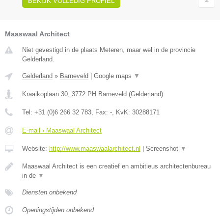
BEKIJK VOLLEDIG PROFIEL
Maaswaal Architect
Niet gevestigd in de plaats Meteren, maar wel in de provincie
Gelderland.
Gelderland
»
Barneveld
|
Google maps
▼
Kraaikoplaan 30
,
3772 PH
Barneveld
(
Gelderland
)
Tel:
+31 (0)6 266 32 783
, Fax:
-
, KvK:
30288171
E-mail › Maaswaal Architect
Website:
http://www.maaswaalarchitect.nl
|
Screenshot
▼
Maaswaal Architect is een creatief en ambitieus architectenbureau
in de
▼
Diensten onbekend
Openingstijden onbekend