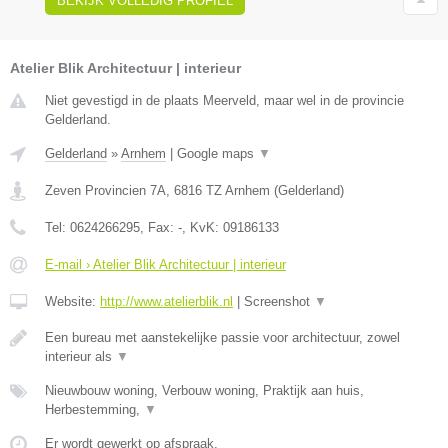
BEKIJK VOLLEDIG PROFIEL
Atelier Blik Architectuur | interieur
Niet gevestigd in de plaats Meerveld, maar wel in de provincie
Gelderland.
Gelderland
»
Arnhem
|
Google maps
▼
Zeven Provincien 7A
,
6816 TZ
Arnhem
(
Gelderland
)
Tel:
0624266295
, Fax:
-
, KvK:
09186133
E-mail › Atelier Blik Architectuur | interieur
Website:
http://www.atelierblik.nl
|
Screenshot
▼
Een bureau met aanstekelijke passie voor architectuur, zowel
interieur als
▼
Nieuwbouw woning, Verbouw woning, Praktijk aan huis,
Herbestemming,
▼
Er wordt gewerkt op afspraak.