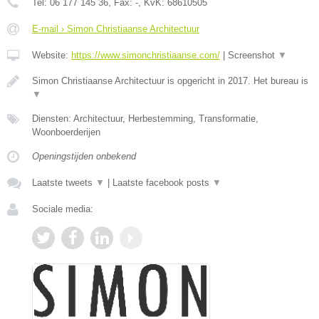
Tel:
06 177 145 36
, Fax:
-
, KvK:
68610505
E-mail › Simon Christiaanse Architectuur
Website:
https://www.simonchristiaanse.com/
|
Screenshot
▼
Simon Christiaanse Architectuur is opgericht in 2017. Het bureau is
▼
Diensten: Architectuur, Herbestemming, Transformatie,
Woonboerderijen
Openingstijden onbekend
Laatste tweets
▼
|
Laatste facebook posts
▼
Sociale media: