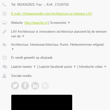
Tel:
0624162923
, Fax:
-
, KvK:
17143718
E-mail › Ontwerpstudio voor Architectuur en interieur LIIV
Website:
http://www.liiv.nl
|
Screenshot
▼
LIIV Architectuur is innovatieve architectuur passend bij de wensen
van de
▼
Architectuur, Interieurarchitectuur, Kunst, Herbestemmen erfgoed,
▼
Er wordt gewerkt op afspraak.
Laatste tweets
▼
|
Laatste facebook posts
▼
|
Introductie video
▼
Sociale media: