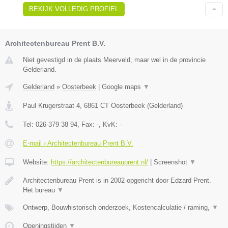
BEKIJK VOLLEDIG PROFIEL
Architectenbureau Prent B.V.
Niet gevestigd in de plaats Meerveld, maar wel in de provincie
Gelderland.
Gelderland
»
Oosterbeek
|
Google maps
▼
Paul Krugerstraat 4
,
6861 CT
Oosterbeek
(
Gelderland
)
Tel:
026-379 38 94
, Fax:
-
, KvK:
-
E-mail › Architectenbureau Prent B.V.
Website:
https://architectenbureauprent.nl/
|
Screenshot
▼
Architectenbureau Prent is in 2002 opgericht door Edzard Prent.
Het bureau
▼
Ontwerp, Bouwhistorisch onderzoek, Kostencalculatie / raming,
▼
Openingstijden
▼