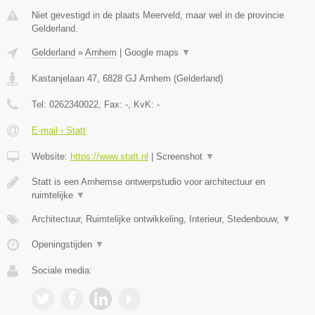
Niet gevestigd in de plaats Meerveld, maar wel in de provincie
Gelderland.
Gelderland
»
Arnhem
|
Google maps
▼
Kastanjelaan 47
,
6828 GJ
Arnhem
(
Gelderland
)
Tel:
0262340022
, Fax:
-
, KvK:
-
E-mail › Statt
Website:
https://www.statt.nl
|
Screenshot
▼
Statt is een Arnhemse ontwerpstudio voor architectuur en
ruimtelijke
▼
Architectuur, Ruimtelijke ontwikkeling, Interieur, Stedenbouw,
▼
Openingstijden
▼
Sociale media: