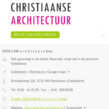
BEKIJK VOLLEDIG PROFIEL
0318 LAM a r c h i t e c t s bna
Niet gevestigd in de plaats Meerveld, maar wel in de provincie
Gelderland.
Gelderland
»
Bennekom
|
Google maps
▼
Bosbeekweg 11A
,
6721 MH
Bennekom
(
Gelderland
)
Tel:
0318 - 41 81 85
, Fax:
-
, KvK:
09210539
E-mail › 0318 LAM a r c h i t e c t s bna
Website:
http://www.lam-architects.nl
|
Screenshot
▼