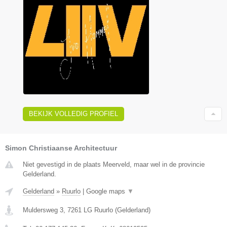
BEKIJK VOLLEDIG PROFIEL
Simon Christiaanse Architectuur
Niet gevestigd in de plaats Meerveld, maar wel in de provincie
Gelderland.
Gelderland
»
Ruurlo
|
Google maps
▼
Muldersweg 3
,
7261 LG
Ruurlo
(
Gelderland
)