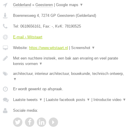
Gelderland
»
Geesteren
|
Google maps
▼
Boerenesweg 4
,
7274 GP
Geesteren
(
Gelderland
)
Tel:
0618656161
, Fax:
-
, KvK:
78190525
E-mail › Witstaart
Website:
https://www.witstaart.nl
|
Screenshot
▼
Met een nuchtere insteek, een bak aan ervaring en veel parate
kennis vormen
▼
architectuur, interieur architectuur, bouwkunde, technisch ontwerp,
▼
Er wordt gewerkt op afspraak.
Laatste tweets
▼
|
Laatste facebook posts
▼
|
Introductie video
▼
Sociale media: