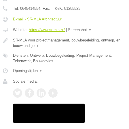
Tel:
0645414554
, Fax:
-
, KvK:
81285523
E-mail › SR-MLA Architectuur
Website:
https://www.sr-mla.nl/
|
Screenshot
▼
SR-MLA voor projectmanagement, bouwbegeleiding, ontwerp, en
bouwkundige
▼
Diensten: Ontwerp, Bouwbegeleiding, Project Management,
Tekenwerk, Bouwadvies
Openingstijden
▼
Sociale media: