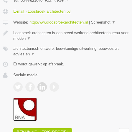
Tel:
0344-621640
, Fax:
-
, KvK:
-
E-mail › Loosbroek architecten bv
Website:
http://www.loosbroekarchitecten.nl
|
Screenshot
▼
Loosbroek architecten is een breed werkend architectenbureau voor
midden
▼
architectonisch ontwerp, bouwkundige uitwerking, bouwbesluit
advies en
▼
Er wordt gewerkt op afspraak.
Sociale media: