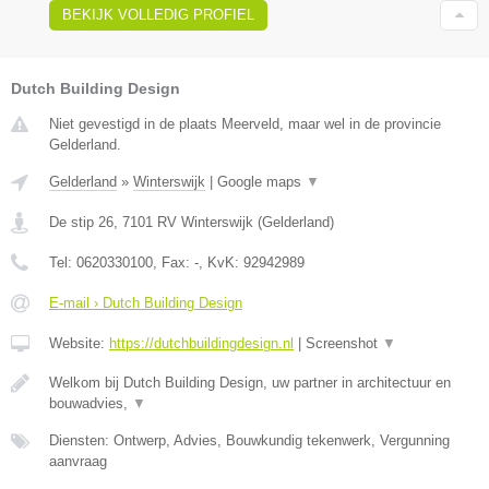
BEKIJK VOLLEDIG PROFIEL
Dutch Building Design
Niet gevestigd in de plaats Meerveld, maar wel in de provincie
Gelderland.
Gelderland
»
Winterswijk
|
Google maps
▼
De stip 26
,
7101 RV
Winterswijk
(
Gelderland
)
Tel:
0620330100
, Fax:
-
, KvK:
92942989
E-mail › Dutch Building Design
Website:
https://dutchbuildingdesign.nl
|
Screenshot
▼
Welkom bij Dutch Building Design, uw partner in architectuur en
bouwadvies,
▼
Diensten: Ontwerp, Advies, Bouwkundig tekenwerk, Vergunning
aanvraag