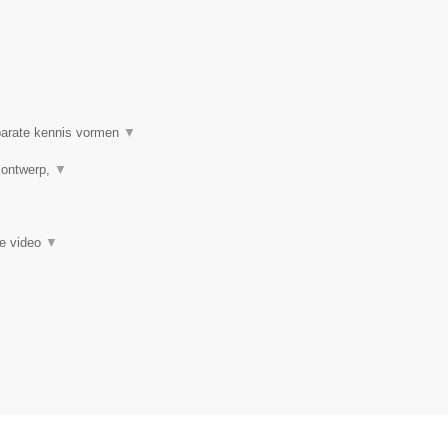
 parate kennis vormen
▼
h ontwerp,
▼
ie video
▼