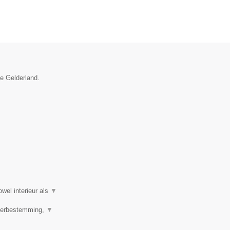
ie Gelderland.
wel interieur als
▼
 Herbestemming,
▼