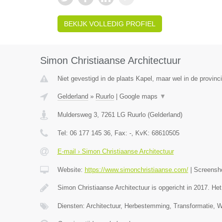
BEKIJK VOLLEDIG PROFIEL
Simon Christiaanse Architectuur
Niet gevestigd in de plaats Kapel, maar wel in de provinc
Gelderland
»
Ruurlo
|
Google maps
▼
Muldersweg 3
,
7261 LG
Ruurlo
(
Gelderland
)
Tel:
06 177 145 36
, Fax:
-
, KvK:
68610505
E-mail › Simon Christiaanse Architectuur
Website:
https://www.simonchristiaanse.com/
|
Screensh
Simon Christiaanse Architectuur is opgericht in 2017. He
Diensten: Architectuur, Herbestemming, Transformatie, 