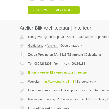
BEKIJK VOLLEDIG PROFIEL
Atelier Blik Architectuur | interieur
Niet gevestigd in de plaats Kapel, maar wel in de provinc
Gelderland
»
Arnhem
|
Google maps
▼
Zeven Provincien 7A
,
6816 TZ
Arnhem
(
Gelderland
)
Tel:
0624266295
, Fax:
-
, KvK:
09186133
E-mail › Atelier Blik Architectuur | interieur
Website:
http://www.atelierblik.nl
|
Screenshot
▼
Een bureau met aanstekelijke passie voor architectuur, zo
Nieuwbouw woning, Verbouw woning, Praktijk aan huis,
Er wordt gewerkt op afspraak.