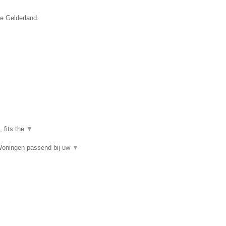
ie Gelderland.
, fits the
▼
Woningen passend bij uw
▼