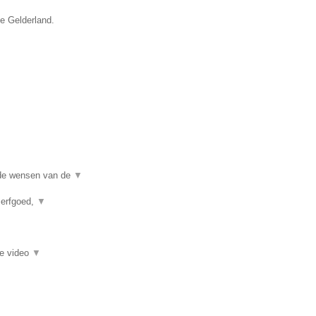
ie Gelderland.
j de wensen van de
▼
 erfgoed,
▼
ie video
▼