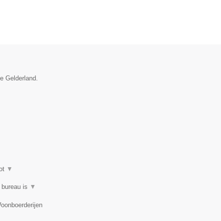
ie Gelderland.
ot
▼
t bureau is
▼
Woonboerderijen