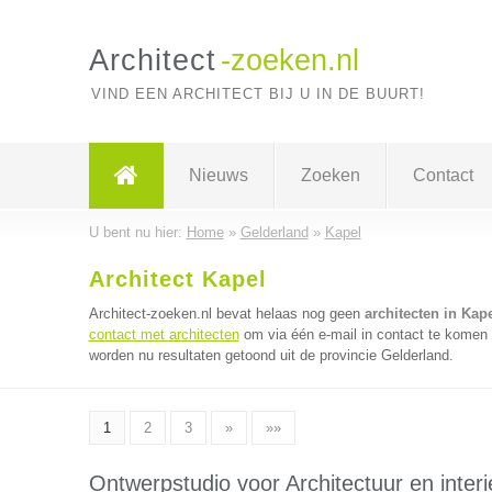
Architect
-zoeken.nl
VIND EEN ARCHITECT BIJ U IN DE BUURT!
Nieuws
Zoeken
Contact
U bent nu hier:
Home
»
Gelderland
»
Kapel
Architect Kapel
Architect-zoeken.nl bevat helaas nog geen
architecten in Kap
contact met architecten
om via één e-mail in contact te komen 
worden nu resultaten getoond uit de provincie Gelderland.
1
2
3
»
»»
Ontwerpstudio voor Architectuur en interi