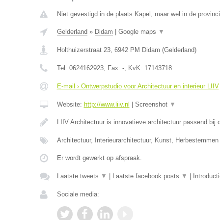
Niet gevestigd in de plaats Kapel, maar wel in de provinc
Gelderland
»
Didam
|
Google maps
▼
Holthuizerstraat 23
,
6942 PM
Didam
(
Gelderland
)
Tel:
0624162923
, Fax:
-
, KvK:
17143718
E-mail › Ontwerpstudio voor Architectuur en interieur LIIV
Website:
http://www.liiv.nl
|
Screenshot
▼
LIIV Architectuur is innovatieve architectuur passend bi
Architectuur, Interieurarchitectuur, Kunst, Herbestemmen
Er wordt gewerkt op afspraak.
Laatste tweets
▼
|
Laatste facebook posts
▼
|
Introduct
Sociale media: