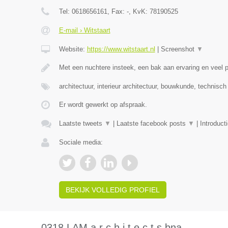
Tel:
0618656161
, Fax:
-
, KvK:
78190525
E-mail › Witstaart
Website:
https://www.witstaart.nl
|
Screenshot
▼
Met een nuchtere insteek, een bak aan ervaring en veel
architectuur, interieur architectuur, bouwkunde, technisc
Er wordt gewerkt op afspraak.
Laatste tweets
▼
|
Laatste facebook posts
▼
|
Introduct
Sociale media:
BEKIJK VOLLEDIG PROFIEL
0318 LAM a r c h i t e c t s bna