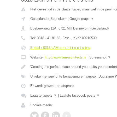
Niet gevestigd in de plaats Kapel, maar wel in de provinc
Gelderland
»
Bennekom
|
Google maps
▼
Bosbeekweg 11A
,
6721 MH
Bennekom
(
Gelderland
)
Tel:
0318 - 41 81 85
, Fax:
-
, KvK:
09210539
E-mail › 0318 LAM a r c h i t e c t s bna
Website:
http://www.lam-architects.nl
|
Screenshot
▼
'Creating the perfect place around you, suits your comfort
Unieke mensgerichte benadering en aanpak, Duurzame 
Er wordt gewerkt op afspraak.
Laatste tweets
▼
|
Laatste facebook posts
▼
Sociale media: