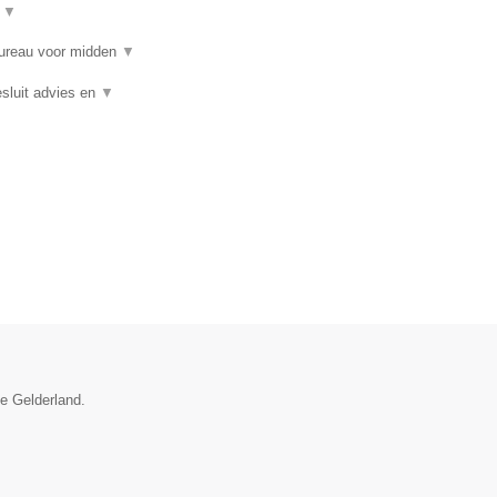
t
▼
bureau voor midden
▼
sluit advies en
▼
ie Gelderland.