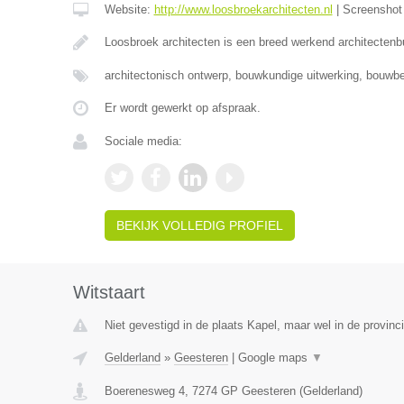
Website:
http://www.loosbroekarchitecten.nl
|
Screensho
Loosbroek architecten is een breed werkend architecten
architectonisch ontwerp, bouwkundige uitwerking, bouwbe
Er wordt gewerkt op afspraak.
Sociale media:
BEKIJK VOLLEDIG PROFIEL
Witstaart
Niet gevestigd in de plaats Kapel, maar wel in de provinc
Gelderland
»
Geesteren
|
Google maps
▼
Boerenesweg 4
,
7274 GP
Geesteren
(
Gelderland
)