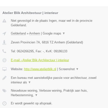
Atelier Blik Architectuur | interieur
Niet gevestigd in de plaats Ingen, maar wel in de provincie
Gelderland.
Gelderland
»
Arnhem
|
Google maps
▼
Zeven Provincien 7A
,
6816 TZ
Arnhem
(
Gelderland
)
Tel:
0624266295
, Fax:
-
, KvK:
09186133
E-mail › Atelier Blik Architectuur | interieur
Website:
http://www.atelierblik.nl
|
Screenshot
▼
Een bureau met aanstekelijke passie voor architectuur, zowel
interieur als
▼
Nieuwbouw woning, Verbouw woning, Praktijk aan huis,
Herbestemming,
▼
Er wordt gewerkt op afspraak.