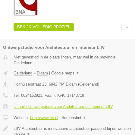
BEKIJK VOLLEDIG PROFIEL
Ontwerpstudio voor Architectuur en interieur LIIV
Niet gevestigd in de plaats Ingen, maar wel in de provincie
Gelderland.
Gelderland
»
Didam
|
Google maps
▼
Holthuizerstraat 23
,
6942 PM
Didam
(
Gelderland
)
Tel:
0624162923
, Fax:
-
, KvK:
17143718
E-mail › Ontwerpstudio voor Architectuur en interieur LIIV
Website:
http://www.liiv.nl
|
Screenshot
▼
LIIV Architectuur is innovatieve architectuur passend bij de wensen
van de
▼