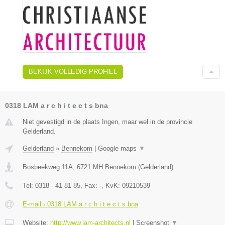
BEKIJK VOLLEDIG PROFIEL
0318 LAM a r c h i t e c t s bna
Niet gevestigd in de plaats Ingen, maar wel in de provincie
Gelderland.
Gelderland
»
Bennekom
|
Google maps
▼
Bosbeekweg 11A
,
6721 MH
Bennekom
(
Gelderland
)
Tel:
0318 - 41 81 85
, Fax:
-
, KvK:
09210539
E-mail › 0318 LAM a r c h i t e c t s bna
Website:
http://www.lam-architects.nl
|
Screenshot
▼