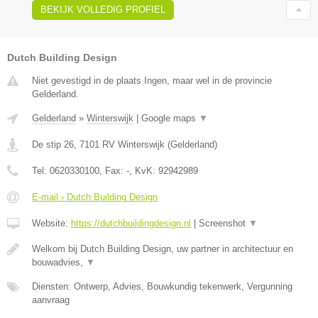
BEKIJK VOLLEDIG PROFIEL
Dutch Building Design
Niet gevestigd in de plaats Ingen, maar wel in de provincie
Gelderland.
Gelderland
»
Winterswijk
|
Google maps
▼
De stip 26
,
7101 RV
Winterswijk
(
Gelderland
)
Tel:
0620330100
, Fax:
-
, KvK:
92942989
E-mail › Dutch Building Design
Website:
https://dutchbuildingdesign.nl
|
Screenshot
▼
Welkom bij Dutch Building Design, uw partner in architectuur en
bouwadvies,
▼
Diensten: Ontwerp, Advies, Bouwkundig tekenwerk, Vergunning
aanvraag