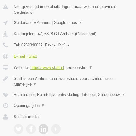
Niet gevestigd in de plaats Ingen, maar wel in de provincie
Gelderland.
Gelderland
»
Arnhem
|
Google maps
▼
Kastanjelaan 47
,
6828 GJ
Arnhem
(
Gelderland
)
Tel:
0262340022
, Fax:
-
, KvK:
-
E-mail › Statt
Website:
https://www.statt.nl
|
Screenshot
▼
Statt is een Arnhemse ontwerpstudio voor architectuur en
ruimtelijke
▼
Architectuur, Ruimtelijke ontwikkeling, Interieur, Stedenbouw,
▼
Openingstijden
▼
Sociale media: