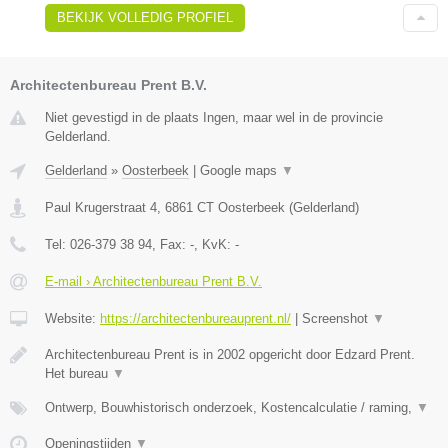
BEKIJK VOLLEDIG PROFIEL
Architectenbureau Prent B.V.
Niet gevestigd in de plaats Ingen, maar wel in de provincie
Gelderland.
Gelderland
»
Oosterbeek
|
Google maps
▼
Paul Krugerstraat 4
,
6861 CT
Oosterbeek
(
Gelderland
)
Tel:
026-379 38 94
, Fax:
-
, KvK:
-
E-mail › Architectenbureau Prent B.V.
Website:
https://architectenbureauprent.nl/
|
Screenshot
▼
Architectenbureau Prent is in 2002 opgericht door Edzard Prent.
Het bureau
▼
Ontwerp, Bouwhistorisch onderzoek, Kostencalculatie / raming,
▼
Openingstijden
▼