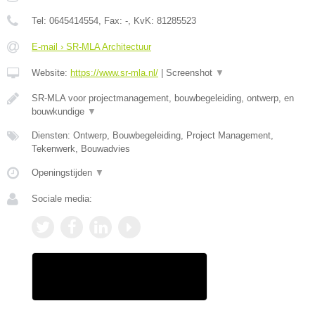
Tel:
0645414554
, Fax:
-
, KvK:
81285523
E-mail › SR-MLA Architectuur
Website:
https://www.sr-mla.nl/
|
Screenshot
▼
SR-MLA voor projectmanagement, bouwbegeleiding, ontwerp, en
bouwkundige
▼
Diensten: Ontwerp, Bouwbegeleiding, Project Management,
Tekenwerk, Bouwadvies
Openingstijden
▼
Sociale media: