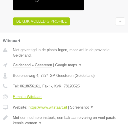
BEKIJK VOLLEDIG PROFIEL
Witstaart
Niet gevestigd in de plaats Ingen, maar wel in de provincie
Gelderland.
Gelderland
»
Geesteren
|
Google maps
▼
Boerenesweg 4
,
7274 GP
Geesteren
(
Gelderland
)
Tel:
0618656161
, Fax:
-
, KvK:
78190525
E-mail › Witstaart
Website:
https://www.witstaart.nl
|
Screenshot
▼
Met een nuchtere insteek, een bak aan ervaring en veel parate
kennis vormen
▼