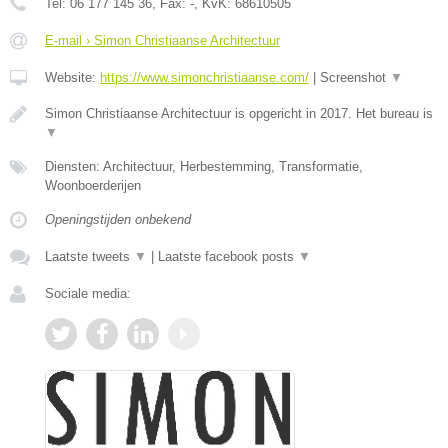
Tel:
06 177 145 36
, Fax:
-
, KvK:
68610505
E-mail › Simon Christiaanse Architectuur
Website:
https://www.simonchristiaanse.com/
|
Screenshot
▼
Simon Christiaanse Architectuur is opgericht in 2017. Het bureau is
▼
Diensten: Architectuur, Herbestemming, Transformatie,
Woonboerderijen
Openingstijden onbekend
Laatste tweets
▼
|
Laatste facebook posts
▼
Sociale media: