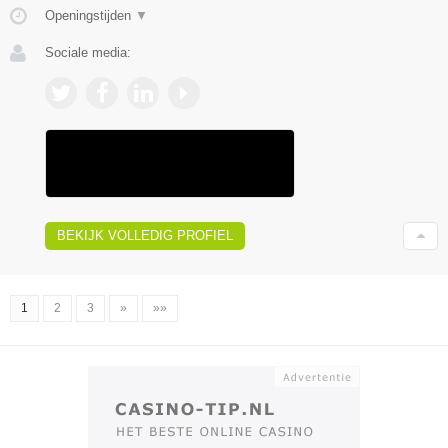
Openingstijden
▼
Sociale media:
BEKIJK VOLLEDIG PROFIEL
1
2
3
»
»»