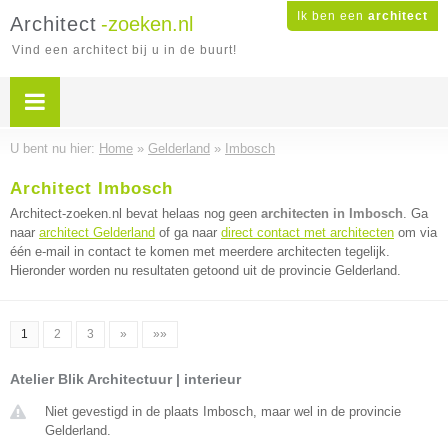
Ik ben een
architect
Architect
-zoeken.nl
Vind een architect bij u in de buurt!
U bent nu hier:
Home
»
Gelderland
»
Imbosch
Architect Imbosch
Architect-zoeken.nl bevat helaas nog geen
architecten in Imbosch
. Ga
naar
architect Gelderland
of ga naar
direct contact met architecten
om via
één e-mail in contact te komen met meerdere architecten tegelijk.
Hieronder worden nu resultaten getoond uit de provincie Gelderland.
1
2
3
»
»»
Atelier Blik Architectuur | interieur
Niet gevestigd in de plaats Imbosch, maar wel in de provincie
Gelderland.