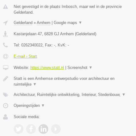
Niet gevestigd in de plaats Imbosch, maar wel in de provincie
Gelderland.
Gelderland
»
Arnhem
|
Google maps
▼
Kastanjelaan 47
,
6828 GJ
Arnhem
(
Gelderland
)
Tel:
0262340022
, Fax:
-
, KvK:
-
E-mail › Statt
Website:
https://www.statt.nl
|
Screenshot
▼
Statt is een Arnhemse ontwerpstudio voor architectuur en
ruimtelijke
▼
Architectuur, Ruimtelijke ontwikkeling, Interieur, Stedenbouw,
▼
Openingstijden
▼
Sociale media: