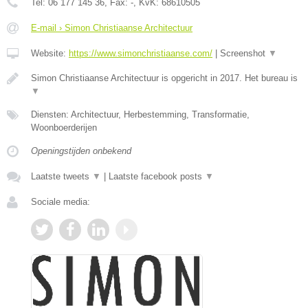
Tel:
06 177 145 36
, Fax:
-
, KvK:
68610505
E-mail › Simon Christiaanse Architectuur
Website:
https://www.simonchristiaanse.com/
|
Screenshot
▼
Simon Christiaanse Architectuur is opgericht in 2017. Het bureau is
▼
Diensten: Architectuur, Herbestemming, Transformatie,
Woonboerderijen
Openingstijden onbekend
Laatste tweets
▼
|
Laatste facebook posts
▼
Sociale media: