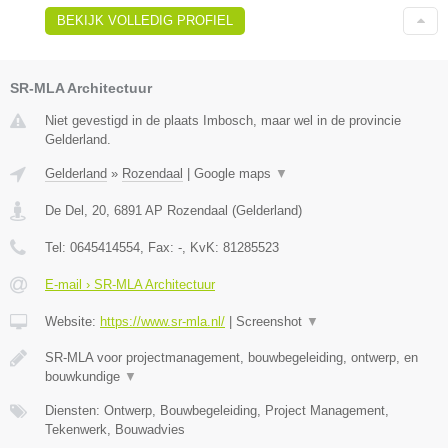
BEKIJK VOLLEDIG PROFIEL
SR-MLA Architectuur
Niet gevestigd in de plaats Imbosch, maar wel in de provincie
Gelderland.
Gelderland
»
Rozendaal
|
Google maps
▼
De Del, 20
,
6891 AP
Rozendaal
(
Gelderland
)
Tel:
0645414554
, Fax:
-
, KvK:
81285523
E-mail › SR-MLA Architectuur
Website:
https://www.sr-mla.nl/
|
Screenshot
▼
SR-MLA voor projectmanagement, bouwbegeleiding, ontwerp, en
bouwkundige
▼
Diensten: Ontwerp, Bouwbegeleiding, Project Management,
Tekenwerk, Bouwadvies