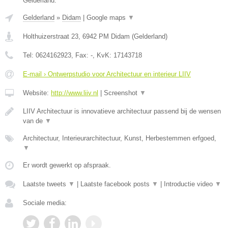
Gelderland.
Gelderland
»
Didam
|
Google maps
▼
Holthuizerstraat 23
,
6942 PM
Didam
(
Gelderland
)
Tel:
0624162923
, Fax:
-
, KvK:
17143718
E-mail › Ontwerpstudio voor Architectuur en interieur LIIV
Website:
http://www.liiv.nl
|
Screenshot
▼
LIIV Architectuur is innovatieve architectuur passend bij de wensen
van de
▼
Architectuur, Interieurarchitectuur, Kunst, Herbestemmen erfgoed,
▼
Er wordt gewerkt op afspraak.
Laatste tweets
▼
|
Laatste facebook posts
▼
|
Introductie video
▼
Sociale media: