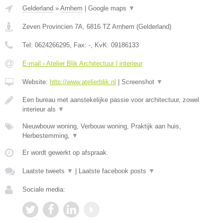
Gelderland
»
Arnhem
|
Google maps
▼
Zeven Provincien 7A
,
6816 TZ
Arnhem
(
Gelderland
)
Tel:
0624266295
, Fax:
-
, KvK:
09186133
E-mail › Atelier Blik Architectuur | interieur
Website:
http://www.atelierblik.nl
|
Screenshot
▼
Een bureau met aanstekelijke passie voor architectuur, zowel
interieur als
▼
Nieuwbouw woning, Verbouw woning, Praktijk aan huis,
Herbestemming,
▼
Er wordt gewerkt op afspraak.
Laatste tweets
▼
|
Laatste facebook posts
▼
Sociale media: