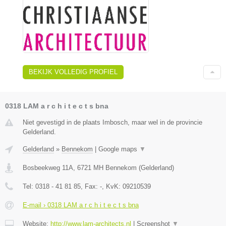
BEKIJK VOLLEDIG PROFIEL
0318 LAM a r c h i t e c t s bna
Niet gevestigd in de plaats Imbosch, maar wel in de provincie
Gelderland.
Gelderland
»
Bennekom
|
Google maps
▼
Bosbeekweg 11A
,
6721 MH
Bennekom
(
Gelderland
)
Tel:
0318 - 41 81 85
, Fax:
-
, KvK:
09210539
E-mail › 0318 LAM a r c h i t e c t s bna
Website:
http://www.lam-architects.nl
|
Screenshot
▼