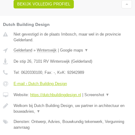
BEKIJK VOLLEDIG PROFIEL
Dutch Building Design
Niet gevestigd in de plaats Imbosch, maar wel in de provincie
Gelderland.
Gelderland
»
Winterswijk
|
Google maps
▼
De stip 26
,
7101 RV
Winterswijk
(
Gelderland
)
Tel:
0620330100
, Fax:
-
, KvK:
92942989
E-mail › Dutch Building Design
Website:
https://dutchbuildingdesign.nl
|
Screenshot
▼
Welkom bij Dutch Building Design, uw partner in architectuur en
bouwadvies,
▼
Diensten: Ontwerp, Advies, Bouwkundig tekenwerk, Vergunning
aanvraag