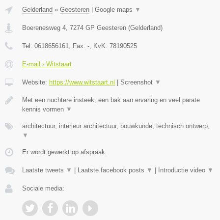
Gelderland
»
Geesteren
|
Google maps
▼
Boerenesweg 4
,
7274 GP
Geesteren
(
Gelderland
)
Tel:
0618656161
, Fax:
-
, KvK:
78190525
E-mail › Witstaart
Website:
https://www.witstaart.nl
|
Screenshot
▼
Met een nuchtere insteek, een bak aan ervaring en veel parate
kennis vormen
▼
architectuur, interieur architectuur, bouwkunde, technisch ontwerp,
▼
Er wordt gewerkt op afspraak.
Laatste tweets
▼
|
Laatste facebook posts
▼
|
Introductie video
▼
Sociale media: