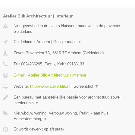
Atelier Blik Architectuur | interieur
Niet gevestigd in de plaats Huissen, maar wel in de provincie
Gelderland.
Gelderland
»
Arnhem
|
Google maps
▼
Zeven Provincien 7A
,
6816 TZ
Arnhem
(
Gelderland
)
Tel:
0624266295
, Fax:
-
, KvK:
09186133
E-mail › Atelier Blik Architectuur | interieur
Website:
http://www.atelierblik.nl
|
Screenshot
▼
Een bureau met aanstekelijke passie voor architectuur, zowel
interieur als
▼
Nieuwbouw woning, Verbouw woning, Praktijk aan huis,
Herbestemming,
▼
Er wordt gewerkt op afspraak.