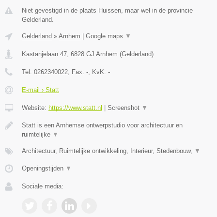
Niet gevestigd in de plaats Huissen, maar wel in de provincie
Gelderland.
Gelderland
»
Arnhem
|
Google maps
▼
Kastanjelaan 47
,
6828 GJ
Arnhem
(
Gelderland
)
Tel:
0262340022
, Fax:
-
, KvK:
-
E-mail › Statt
Website:
https://www.statt.nl
|
Screenshot
▼
Statt is een Arnhemse ontwerpstudio voor architectuur en
ruimtelijke
▼
Architectuur, Ruimtelijke ontwikkeling, Interieur, Stedenbouw,
▼
Openingstijden
▼
Sociale media: