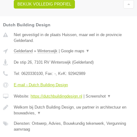
BEKIJK VOLLEDIG PROFIEL
Dutch Building Design
Niet gevestigd in de plaats Huissen, maar wel in de provincie
Gelderland.
Gelderland
»
Winterswijk
|
Google maps
▼
De stip 26
,
7101 RV
Winterswijk
(
Gelderland
)
Tel:
0620330100
, Fax:
-
, KvK:
92942989
E-mail › Dutch Building Design
Website:
https://dutchbuildingdesign.nl
|
Screenshot
▼
Welkom bij Dutch Building Design, uw partner in architectuur en
bouwadvies,
▼
Diensten: Ontwerp, Advies, Bouwkundig tekenwerk, Vergunning
aanvraag