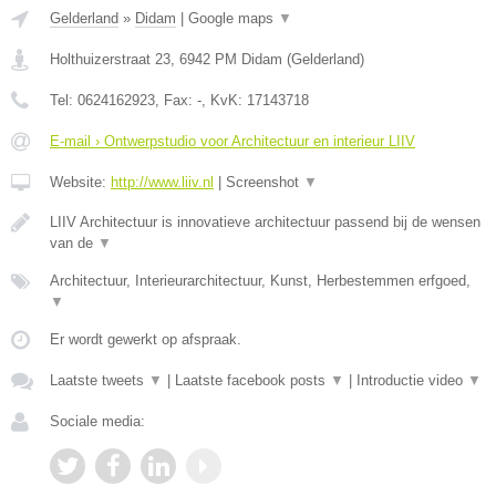
Gelderland
»
Didam
|
Google maps
▼
Holthuizerstraat 23
,
6942 PM
Didam
(
Gelderland
)
Tel:
0624162923
, Fax:
-
, KvK:
17143718
E-mail › Ontwerpstudio voor Architectuur en interieur LIIV
Website:
http://www.liiv.nl
|
Screenshot
▼
LIIV Architectuur is innovatieve architectuur passend bij de wensen
van de
▼
Architectuur, Interieurarchitectuur, Kunst, Herbestemmen erfgoed,
▼
Er wordt gewerkt op afspraak.
Laatste tweets
▼
|
Laatste facebook posts
▼
|
Introductie video
▼
Sociale media: