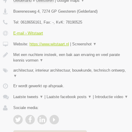
Gelderland
»
Geesteren
|
Google maps
▼
Boerenesweg 4
,
7274 GP
Geesteren
(
Gelderland
)
Tel:
0618656161
, Fax:
-
, KvK:
78190525
E-mail › Witstaart
Website:
https://www.witstaart.nl
|
Screenshot
▼
Met een nuchtere insteek, een bak aan ervaring en veel parate
kennis vormen
▼
architectuur, interieur architectuur, bouwkunde, technisch ontwerp,
▼
Er wordt gewerkt op afspraak.
Laatste tweets
▼
|
Laatste facebook posts
▼
|
Introductie video
▼
Sociale media: