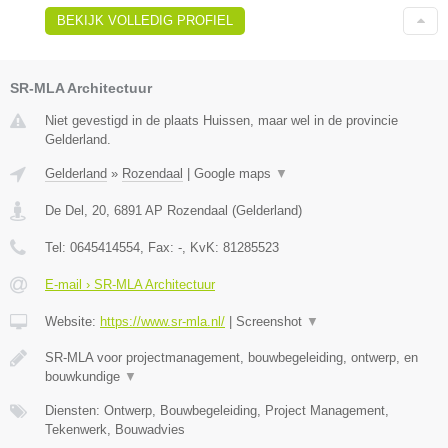
BEKIJK VOLLEDIG PROFIEL
SR-MLA Architectuur
Niet gevestigd in de plaats Huissen, maar wel in de provincie
Gelderland.
Gelderland
»
Rozendaal
|
Google maps
▼
De Del, 20
,
6891 AP
Rozendaal
(
Gelderland
)
Tel:
0645414554
, Fax:
-
, KvK:
81285523
E-mail › SR-MLA Architectuur
Website:
https://www.sr-mla.nl/
|
Screenshot
▼
SR-MLA voor projectmanagement, bouwbegeleiding, ontwerp, en
bouwkundige
▼
Diensten: Ontwerp, Bouwbegeleiding, Project Management,
Tekenwerk, Bouwadvies