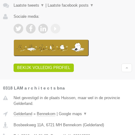
Laatste tweets
▼
|
Laatste facebook posts
▼
Sociale media:
BEKIJK VOLLEDIG PROFIEL
0318 LAM a r c h i t e c t s bna
Niet gevestigd in de plaats Huissen, maar wel in de provincie
Gelderland.
Gelderland
»
Bennekom
|
Google maps
▼
Bosbeekweg 11A
,
6721 MH
Bennekom
(
Gelderland
)