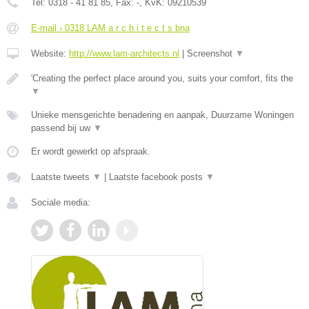
Tel:
0318 - 41 81 85
, Fax:
-
, KvK:
09210539
E-mail › 0318 LAM a r c h i t e c t s bna
Website:
http://www.lam-architects.nl
|
Screenshot
▼
'Creating the perfect place around you, suits your comfort, fits the
▼
Unieke mensgerichte benadering en aanpak, Duurzame Woningen
passend bij uw
▼
Er wordt gewerkt op afspraak.
Laatste tweets
▼
|
Laatste facebook posts
▼
Sociale media: