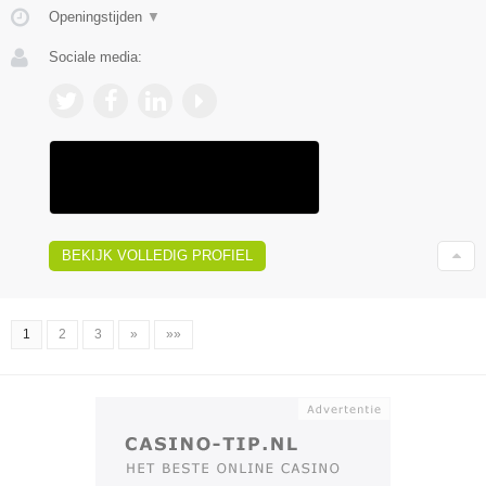
Openingstijden
▼
Sociale media:
BEKIJK VOLLEDIG PROFIEL
1
2
3
»
»»