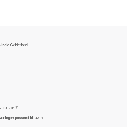
vincie Gelderland.
, fits the
▼
Woningen passend bij uw
▼