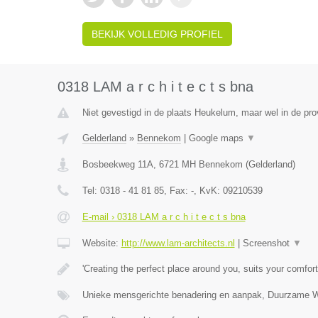
BEKIJK VOLLEDIG PROFIEL
0318 LAM a r c h i t e c t s bna
Niet gevestigd in de plaats Heukelum, maar wel in de pro
Gelderland
»
Bennekom
|
Google maps
▼
Bosbeekweg 11A
,
6721 MH
Bennekom
(
Gelderland
)
Tel:
0318 - 41 81 85
, Fax:
-
, KvK:
09210539
E-mail › 0318 LAM a r c h i t e c t s bna
Website:
http://www.lam-architects.nl
|
Screenshot
▼
'Creating the perfect place around you, suits your comfort
Unieke mensgerichte benadering en aanpak, Duurzame 