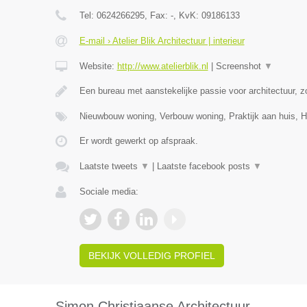
Tel:
0624266295
, Fax:
-
, KvK:
09186133
E-mail › Atelier Blik Architectuur | interieur
Website:
http://www.atelierblik.nl
|
Screenshot
▼
Een bureau met aanstekelijke passie voor architectuur, zo
Nieuwbouw woning, Verbouw woning, Praktijk aan huis,
Er wordt gewerkt op afspraak.
Laatste tweets
▼
|
Laatste facebook posts
▼
Sociale media:
BEKIJK VOLLEDIG PROFIEL
Simon Christiaanse Architectuur