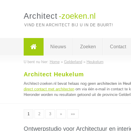
Architect
-zoeken.nl
VIND EEN ARCHITECT BIJ U IN DE BUURT!
Nieuws
Zoeken
Contact
U bent nu hier:
Home
»
Gelderland
»
Heukelum
Architect Heukelum
Architect-zoeken.nl bevat helaas nog geen
architecten in He
direct contact met architecten
om via één e-mail in contact te 
Hieronder worden nu resultaten getoond uit de provincie Gelder
1
2
3
»
»»
Ontwerpstudio voor Architectuur en interi