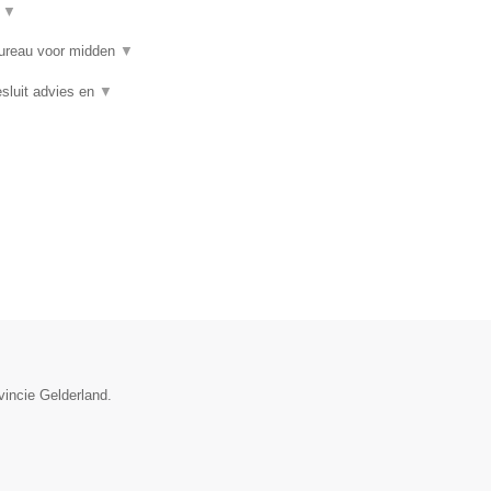
t
▼
bureau voor midden
▼
sluit advies en
▼
vincie Gelderland.