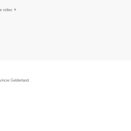
ie video
▼
vincie Gelderland.