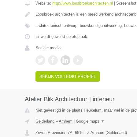
Website:
http://www.loosbroekarchitecten.nl
|
Screensho
Loosbroek architecten is een breed werkend architecten
architectonisch ontwerp, bouwkundige uitwerking, bouwbe
Er wordt gewerkt op afspraak.
Sociale media:
BEKIJK VOLLEDIG PROFIEL
Atelier Blik Architectuur | interieur
Niet gevestigd in de plaats Heukelum, maar wel in de pro
Gelderland
»
Arnhem
|
Google maps
▼
Zeven Provincien 7A
,
6816 TZ
Arnhem
(
Gelderland
)