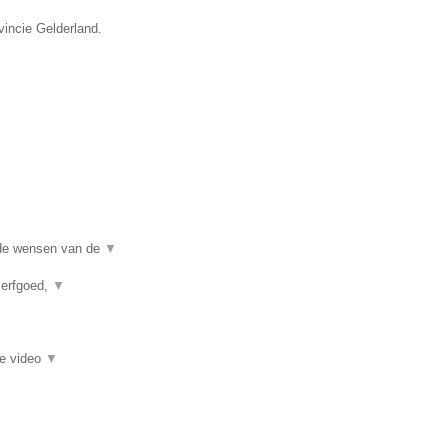
vincie Gelderland.
j de wensen van de
▼
 erfgoed,
▼
ie video
▼