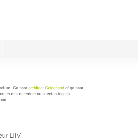
ukelum
. Ga naar
architect Gelderland
of ga naar
komen met meerdere architecten tegelijk.
land.
eur LIIV