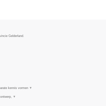
vincie Gelderland.
 parate kennis vormen
▼
h ontwerp,
▼