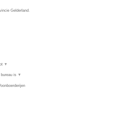
vincie Gelderland.
ot
▼
t bureau is
▼
Woonboerderijen