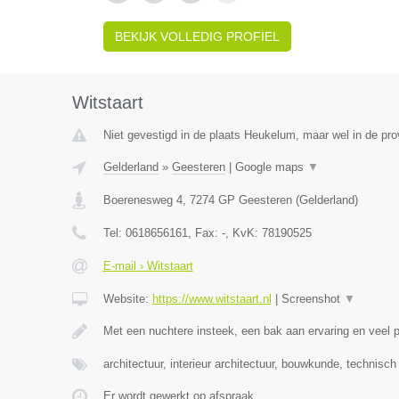
BEKIJK VOLLEDIG PROFIEL
Witstaart
Niet gevestigd in de plaats Heukelum, maar wel in de pro
Gelderland
»
Geesteren
|
Google maps
▼
Boerenesweg 4
,
7274 GP
Geesteren
(
Gelderland
)
Tel:
0618656161
, Fax:
-
, KvK:
78190525
E-mail › Witstaart
Website:
https://www.witstaart.nl
|
Screenshot
▼
Met een nuchtere insteek, een bak aan ervaring en veel
architectuur, interieur architectuur, bouwkunde, technisc
Er wordt gewerkt op afspraak.