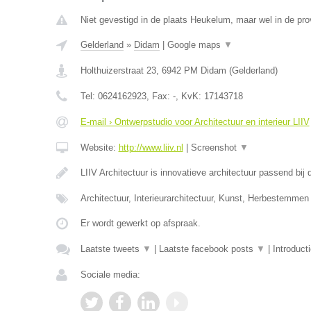
Niet gevestigd in de plaats Heukelum, maar wel in de pro
Gelderland
»
Didam
|
Google maps
▼
Holthuizerstraat 23
,
6942 PM
Didam
(
Gelderland
)
Tel:
0624162923
, Fax:
-
, KvK:
17143718
E-mail › Ontwerpstudio voor Architectuur en interieur LIIV
Website:
http://www.liiv.nl
|
Screenshot
▼
LIIV Architectuur is innovatieve architectuur passend bi
Architectuur, Interieurarchitectuur, Kunst, Herbestemmen
Er wordt gewerkt op afspraak.
Laatste tweets
▼
|
Laatste facebook posts
▼
|
Introduct
Sociale media: