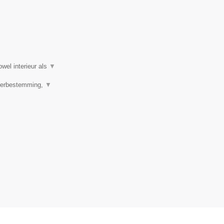
wel interieur als
▼
 Herbestemming,
▼