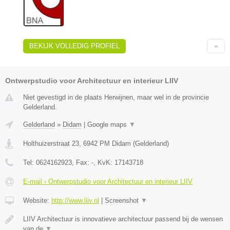
BEKIJK VOLLEDIG PROFIEL
Ontwerpstudio voor Architectuur en interieur LIIV
Niet gevestigd in de plaats Herwijnen, maar wel in de provincie
Gelderland.
Gelderland
»
Didam
|
Google maps
▼
Holthuizerstraat 23
,
6942 PM
Didam
(
Gelderland
)
Tel:
0624162923
, Fax:
-
, KvK:
17143718
E-mail › Ontwerpstudio voor Architectuur en interieur LIIV
Website:
http://www.liiv.nl
|
Screenshot
▼
LIIV Architectuur is innovatieve architectuur passend bij de wensen
van de
▼