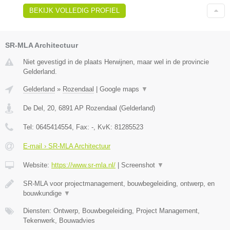
BEKIJK VOLLEDIG PROFIEL
SR-MLA Architectuur
Niet gevestigd in de plaats Herwijnen, maar wel in de provincie
Gelderland.
Gelderland
»
Rozendaal
|
Google maps
▼
De Del, 20
,
6891 AP
Rozendaal
(
Gelderland
)
Tel:
0645414554
, Fax:
-
, KvK:
81285523
E-mail › SR-MLA Architectuur
Website:
https://www.sr-mla.nl/
|
Screenshot
▼
SR-MLA voor projectmanagement, bouwbegeleiding, ontwerp, en
bouwkundige
▼
Diensten: Ontwerp, Bouwbegeleiding, Project Management,
Tekenwerk, Bouwadvies