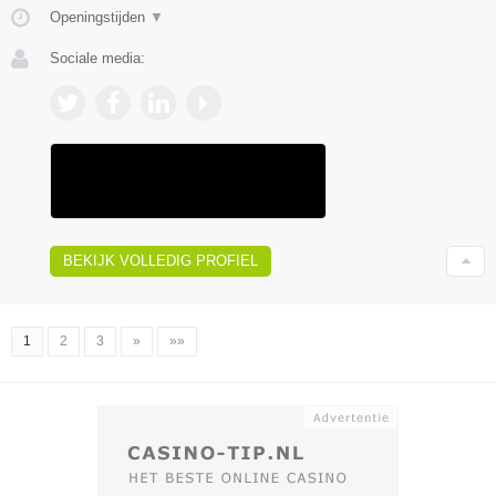
Openingstijden
▼
Sociale media:
BEKIJK VOLLEDIG PROFIEL
1
2
3
»
»»