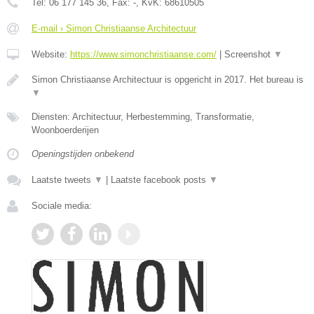
Tel:
06 177 145 36
, Fax:
-
, KvK:
68610505
E-mail › Simon Christiaanse Architectuur
Website:
https://www.simonchristiaanse.com/
|
Screenshot
▼
Simon Christiaanse Architectuur is opgericht in 2017. Het bureau is
▼
Diensten: Architectuur, Herbestemming, Transformatie,
Woonboerderijen
Openingstijden onbekend
Laatste tweets
▼
|
Laatste facebook posts
▼
Sociale media: