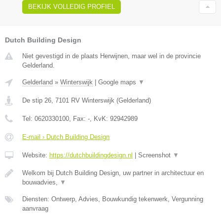
BEKIJK VOLLEDIG PROFIEL
Dutch Building Design
Niet gevestigd in de plaats Herwijnen, maar wel in de provincie
Gelderland.
Gelderland
»
Winterswijk
|
Google maps
▼
De stip 26
,
7101 RV
Winterswijk
(
Gelderland
)
Tel:
0620330100
, Fax:
-
, KvK:
92942989
E-mail › Dutch Building Design
Website:
https://dutchbuildingdesign.nl
|
Screenshot
▼
Welkom bij Dutch Building Design, uw partner in architectuur en
bouwadvies,
▼
Diensten: Ontwerp, Advies, Bouwkundig tekenwerk, Vergunning
aanvraag