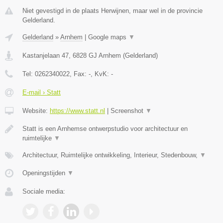
Niet gevestigd in de plaats Herwijnen, maar wel in de provincie
Gelderland.
Gelderland
»
Arnhem
|
Google maps
▼
Kastanjelaan 47
,
6828 GJ
Arnhem
(
Gelderland
)
Tel:
0262340022
, Fax:
-
, KvK:
-
E-mail › Statt
Website:
https://www.statt.nl
|
Screenshot
▼
Statt is een Arnhemse ontwerpstudio voor architectuur en
ruimtelijke
▼
Architectuur, Ruimtelijke ontwikkeling, Interieur, Stedenbouw,
▼
Openingstijden
▼
Sociale media: