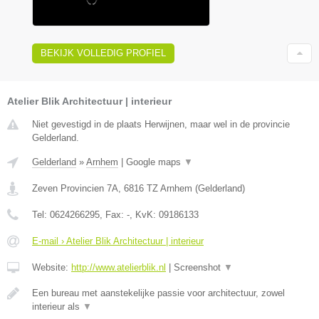
BEKIJK VOLLEDIG PROFIEL
Atelier Blik Architectuur | interieur
Niet gevestigd in de plaats Herwijnen, maar wel in de provincie
Gelderland.
Gelderland
»
Arnhem
|
Google maps
▼
Zeven Provincien 7A
,
6816 TZ
Arnhem
(
Gelderland
)
Tel:
0624266295
, Fax:
-
, KvK:
09186133
E-mail › Atelier Blik Architectuur | interieur
Website:
http://www.atelierblik.nl
|
Screenshot
▼
Een bureau met aanstekelijke passie voor architectuur, zowel
interieur als
▼