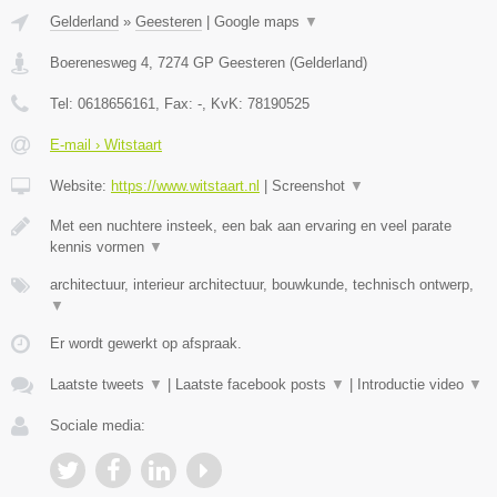
Gelderland
»
Geesteren
|
Google maps
▼
Boerenesweg 4
,
7274 GP
Geesteren
(
Gelderland
)
Tel:
0618656161
, Fax:
-
, KvK:
78190525
E-mail › Witstaart
Website:
https://www.witstaart.nl
|
Screenshot
▼
Met een nuchtere insteek, een bak aan ervaring en veel parate
kennis vormen
▼
architectuur, interieur architectuur, bouwkunde, technisch ontwerp,
▼
Er wordt gewerkt op afspraak.
Laatste tweets
▼
|
Laatste facebook posts
▼
|
Introductie video
▼
Sociale media: