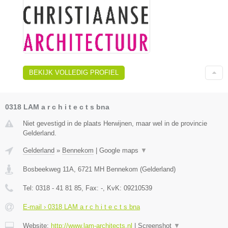
BEKIJK VOLLEDIG PROFIEL
0318 LAM a r c h i t e c t s bna
Niet gevestigd in de plaats Herwijnen, maar wel in de provincie
Gelderland.
Gelderland
»
Bennekom
|
Google maps
▼
Bosbeekweg 11A
,
6721 MH
Bennekom
(
Gelderland
)
Tel:
0318 - 41 81 85
, Fax:
-
, KvK:
09210539
E-mail › 0318 LAM a r c h i t e c t s bna
Website:
http://www.lam-architects.nl
|
Screenshot
▼