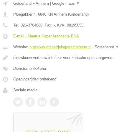
Gelderland
»
Arnhem
|
Google maps
▼
Ploegakker 4
,
6846 KN
Arnhem
(
Gelderland
)
Tel:
026-3704080
, Fax:
-
, KvK:
09195055
E-mail › Maartje Kaper Architecte BNA
Website:
http://www.maartjekaperarchitecte.nl
|
Screenshot
▼
nieuwbouw-verbouw-interieur voor kritische opdrachtgevers.
Diensten onbekend
Openingstijden onbekend
Sociale media: