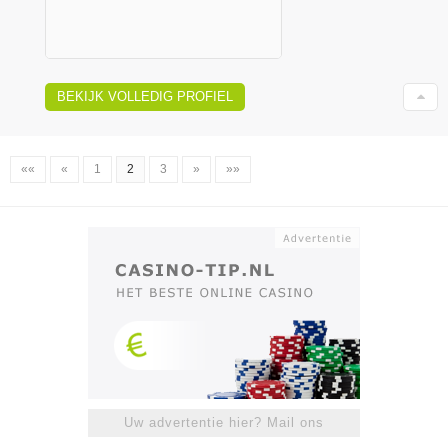
BEKIJK VOLLEDIG PROFIEL
««
«
1
2
3
»
»»
Uw advertentie hier? Mail ons