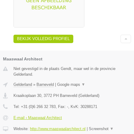
BEKIJK VOLLEDIG PROFIEL
Maaswaal Architect
Niet gevestigd in de plaats Gendt, maar wel in de provincie
Gelderland.
Gelderland
»
Barneveld
|
Google maps
▼
Kraaikoplaan 30
,
3772 PH
Barneveld
(
Gelderland
)
Tel:
+31 (0)6 266 32 783
, Fax:
-
, KvK:
30288171
E-mail › Maaswaal Architect
Website:
http://www.maaswaalarchitect.nl
|
Screenshot
▼