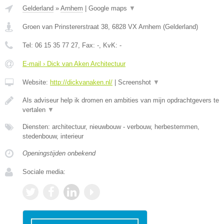
Gelderland
»
Arnhem
|
Google maps
▼
Groen van Prinstererstraat 38
,
6828 VX
Arnhem
(
Gelderland
)
Tel:
06 15 35 77 27
, Fax:
-
, KvK:
-
E-mail › Dick van Aken Architectuur
Website:
http://dickvanaken.nl/
|
Screenshot
▼
Als adviseur help ik dromen en ambities van mijn opdrachtgevers te
vertalen
▼
Diensten: architectuur, nieuwbouw - verbouw, herbestemmen,
stedenbouw, interieur
Openingstijden onbekend
Sociale media: