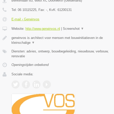
Berkenlaan 83
,
6865 XC
Doorwerth
(
Gelderland
)
Tel:
06 10115225
, Fax:
-
, KvK:
61200131
E-mail › Gerwinvos
Website:
http://www.gerwinvos.nl
|
Screenshot
▼
gerwinvos is architect voor mensen met bouwinitiatieven in de
kleinschalige
▼
Diensten: advies, ontwerp, bouwbegeleiding, nieuwbouw, verbouw,
renovatie
Openingstijden onbekend
Sociale media: