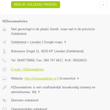
BEKIJK VOLLEDIG PROFIEL
HZbouwadvies
Niet gevestigd in de plaats Gendt, maar wel in de provincie
Gelderland.
Gelderland
»
Lienden
|
Google maps
▼
Batouwse Singel 11
,
4033 KP
Lienden
(
Gelderland
)
Tel:
0649779069
, Fax:
084 747 9417
, KvK:
09164013
E-mail › HZbouwadvies
Website:
http://hzbouwadvies.nl
|
Screenshot
▼
HZbouwadvies is een onafhankelijk bouwkundig ontwerp en
adviesbureau. Wij
▼
Diensten onbekend
Openingstijden onbekend