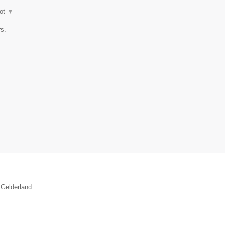
ot
▼
s.
 Gelderland.