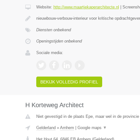
Website:
http://www.maartjekaperarchitecte.nl
|
Screensh
nieuwbouw-verbouw-interieur voor kritische opdrachtgever
Diensten onbekend
Openingstijden onbekend
Sociale media:
BEKIJK VOLLEDIG PROFIEL
H Korteweg Architect
Niet gevestigd in de plaats Epe, maar wel in de provincie
Gelderland
»
Arnhem
|
Google maps
▼
Het Hout 64
,
6846 EB
Arnhem
(
Gelderland
)