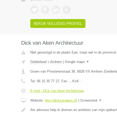
BEKIJK VOLLEDIG PROFIEL
Dick van Aken Architectuur
Niet gevestigd in de plaats Epe, maar wel in de provincie
Gelderland
»
Arnhem
|
Google maps
▼
Groen van Prinstererstraat 38
,
6828 VX
Arnhem
(
Gelderl
Tel:
06 15 35 77 27
, Fax:
-
, KvK:
-
E-mail › Dick van Aken Architectuur
Website:
http://dickvanaken.nl/
|
Screenshot
▼
Als adviseur help ik dromen en ambities van mijn opdrac