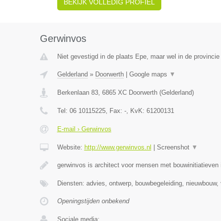
BEKIJK VOLLEDIG PROFIEL
Gerwinvos
Niet gevestigd in de plaats Epe, maar wel in de provincie
Gelderland
»
Doorwerth
|
Google maps
▼
Berkenlaan 83
,
6865 XC
Doorwerth
(
Gelderland
)
Tel:
06 10115225
, Fax:
-
, KvK:
61200131
E-mail › Gerwinvos
Website:
http://www.gerwinvos.nl
|
Screenshot
▼
gerwinvos is architect voor mensen met bouwinitiatieven 
Diensten: advies, ontwerp, bouwbegeleiding, nieuwbouw, 
Openingstijden onbekend
Sociale media: