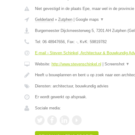
Niet gevestigd in de plaats Epe, maar wel in de provincie
Gelderland
»
Zutphen
|
Google maps
▼
Burgemeester Dijckmeesterweg 5
,
7201 AH
Zutphen
(
Gel
Tel:
06 48947656
, Fax:
-
, KvK:
59819782
E-mail › Steven Schinkel, Architectuur & Bouwkundig Ad
Website:
http://www.stevenschinkel.nl
|
Screenshot
▼
Heeft u bouwplannen en bent u op zoek naar een archite
Diensten: architectuur, bouwkundig advies
Er wordt gewerkt op afspraak.
Sociale media: