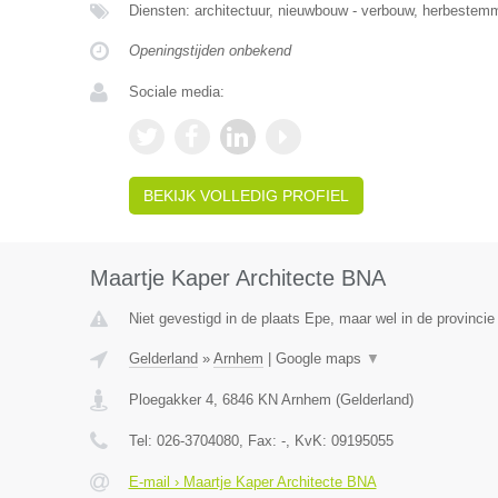
Diensten: architectuur, nieuwbouw - verbouw, herbestemm
Openingstijden onbekend
Sociale media:
BEKIJK VOLLEDIG PROFIEL
Maartje Kaper Architecte BNA
Niet gevestigd in de plaats Epe, maar wel in de provincie
Gelderland
»
Arnhem
|
Google maps
▼
Ploegakker 4
,
6846 KN
Arnhem
(
Gelderland
)
Tel:
026-3704080
, Fax:
-
, KvK:
09195055
E-mail › Maartje Kaper Architecte BNA