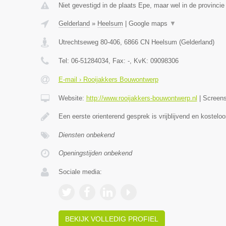
Niet gevestigd in de plaats Epe, maar wel in de provincie
Gelderland
»
Heelsum
|
Google maps
▼
Utrechtseweg 80-406
,
6866 CN
Heelsum
(
Gelderland
)
Tel:
06-51284034
, Fax:
-
, KvK:
09098306
E-mail › Rooijakkers Bouwontwerp
Website:
http://www.rooijakkers-bouwontwerp.nl
|
Screen
Een eerste orienterend gesprek is vrijblijvend en kostelo
Diensten onbekend
Openingstijden onbekend
Sociale media:
BEKIJK VOLLEDIG PROFIEL