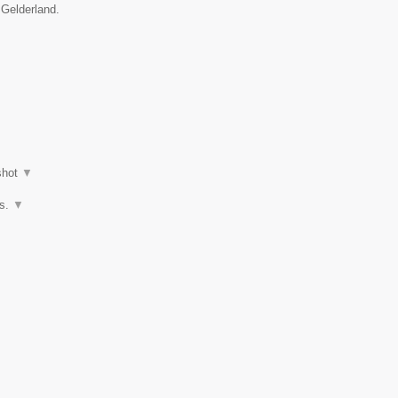
 Gelderland.
shot
▼
os.
▼