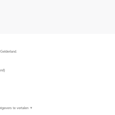
 Gelderland.
and
)
htgevers te vertalen
▼