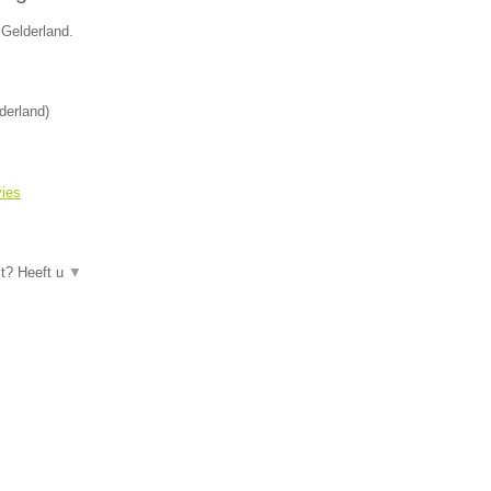
 Gelderland.
derland
)
vies
ct? Heeft u
▼