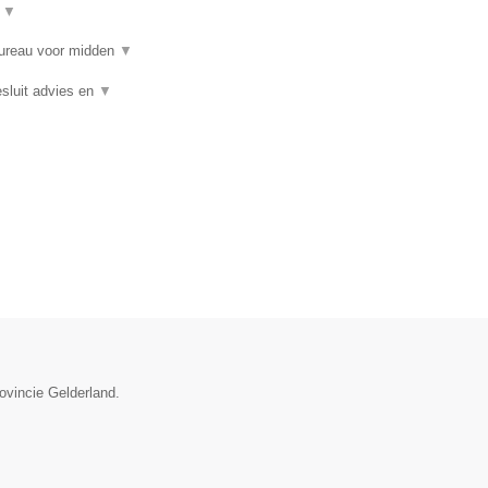
t
▼
bureau voor midden
▼
sluit advies en
▼
ovincie Gelderland.