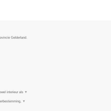
ovincie Gelderland.
wel interieur als
▼
 Herbestemming,
▼