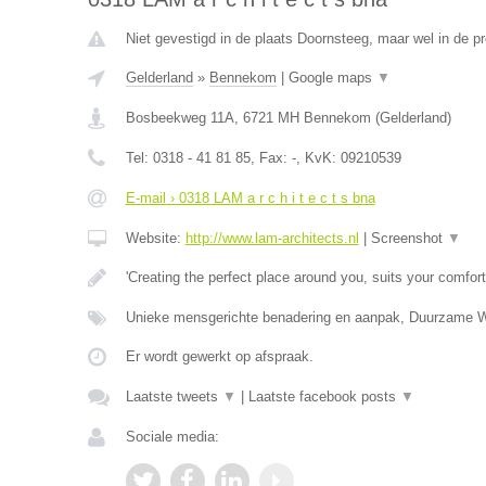
Niet gevestigd in de plaats Doornsteeg, maar wel in de pr
Gelderland
»
Bennekom
|
Google maps
▼
Bosbeekweg 11A
,
6721 MH
Bennekom
(
Gelderland
)
Tel:
0318 - 41 81 85
, Fax:
-
, KvK:
09210539
E-mail › 0318 LAM a r c h i t e c t s bna
Website:
http://www.lam-architects.nl
|
Screenshot
▼
'Creating the perfect place around you, suits your comfort
Unieke mensgerichte benadering en aanpak, Duurzame 
Er wordt gewerkt op afspraak.
Laatste tweets
▼
|
Laatste facebook posts
▼
Sociale media: