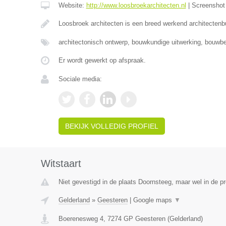
Website:
http://www.loosbroekarchitecten.nl
|
Screensho
Loosbroek architecten is een breed werkend architecten
architectonisch ontwerp, bouwkundige uitwerking, bouwbe
Er wordt gewerkt op afspraak.
Sociale media:
BEKIJK VOLLEDIG PROFIEL
Witstaart
Niet gevestigd in de plaats Doornsteeg, maar wel in de pr
Gelderland
»
Geesteren
|
Google maps
▼
Boerenesweg 4
,
7274 GP
Geesteren
(
Gelderland
)