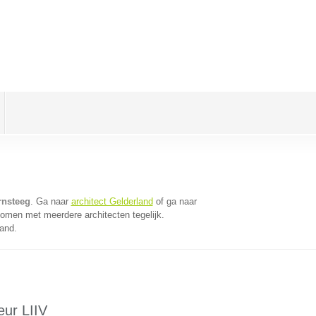
rnsteeg
. Ga naar
architect Gelderland
of ga naar
komen met meerdere architecten tegelijk.
land.
eur LIIV