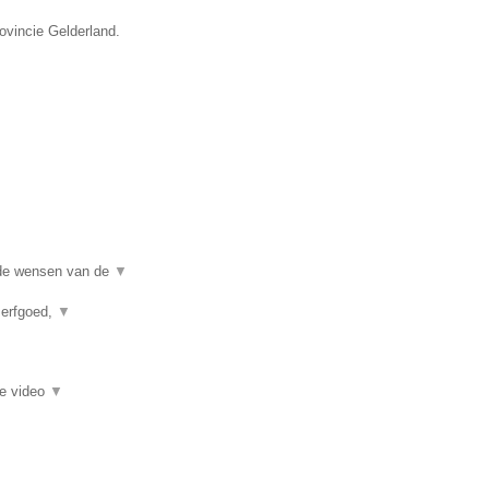
ovincie Gelderland.
j de wensen van de
▼
 erfgoed,
▼
ie video
▼