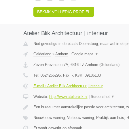
BEKIJK VOLLEDIG PROFIEL
Atelier Blik Architectuur | interieur
Niet gevestigd in de plaats Doornsteeg, maar wel in de pr
Gelderland
»
Arnhem
|
Google maps
▼
Zeven Provincien 7A
,
6816 TZ
Arnhem
(
Gelderland
)
Tel:
0624266295
, Fax:
-
, KvK:
09186133
E-mail › Atelier Blik Architectuur | interieur
Website:
http://www.atelierblik.nl
|
Screenshot
▼
Een bureau met aanstekelijke passie voor architectuur, zo
Nieuwbouw woning, Verbouw woning, Praktijk aan huis,
Er wordt gewerkt op afspraak.