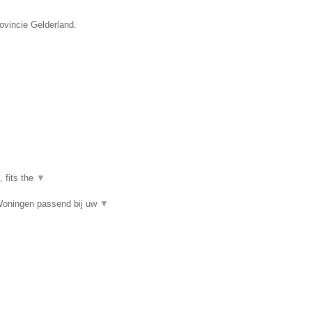
ovincie Gelderland.
, fits the
▼
Woningen passend bij uw
▼