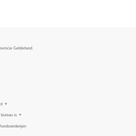
ovincie Gelderland.
ot
▼
t bureau is
▼
Woonboerderijen