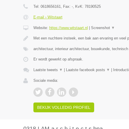
Tel:
0618656161
, Fax:
-
, KvK:
78190525
E-mail › Witstaart
Website:
https://www.witstaart.nl
|
Screenshot
▼
Met een nuchtere insteek, een bak aan ervaring en veel
architectuur, interieur architectuur, bouwkunde, technisc
Er wordt gewerkt op afspraak.
Laatste tweets
▼
|
Laatste facebook posts
▼
|
Introduct
Sociale media:
BEKIJK VOLLEDIG PROFIEL
0318 LAM a r c h i t e c t s bna