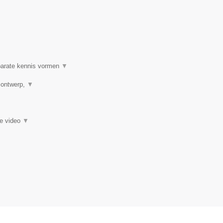
 parate kennis vormen
▼
h ontwerp,
▼
ie video
▼