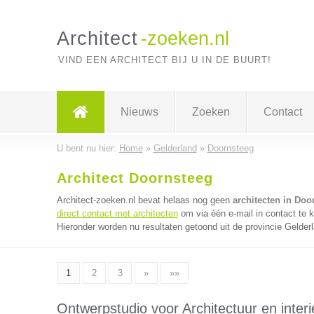
Architect
-zoeken.nl
VIND EEN ARCHITECT BIJ U IN DE BUURT!
Nieuws
Zoeken
Contact
U bent nu hier:
Home
»
Gelderland
»
Doornsteeg
Architect Doornsteeg
Architect-zoeken.nl bevat helaas nog geen
architecten in Doo
direct contact met architecten
om via één e-mail in contact te 
Hieronder worden nu resultaten getoond uit de provincie Gelder
1
2
3
»
»»
Ontwerpstudio voor Architectuur en interi