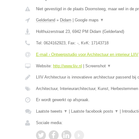
Niet gevestigd in de plaats Doornsteeg, maar wel in de pr
Gelderland
»
Didam
|
Google maps
▼
Holthuizerstraat 23
,
6942 PM
Didam
(
Gelderland
)
Tel:
0624162923
, Fax:
-
, KvK:
17143718
E-mail › Ontwerpstudio voor Architectuur en interieur LIIV
Website:
http://www.liiv.nl
|
Screenshot
▼
LIIV Architectuur is innovatieve architectuur passend bi
Architectuur, Interieurarchitectuur, Kunst, Herbestemmen
Er wordt gewerkt op afspraak.
Laatste tweets
▼
|
Laatste facebook posts
▼
|
Introduct
Sociale media: