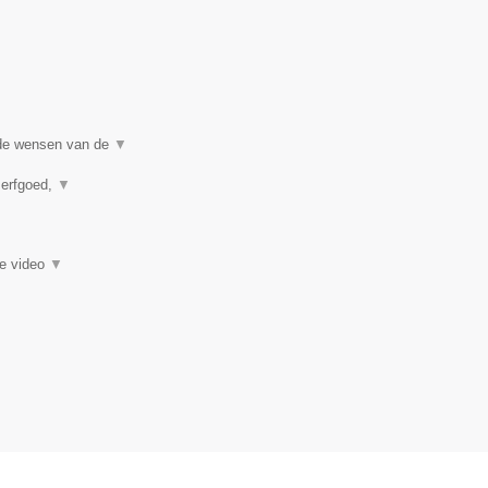
j de wensen van de
▼
 erfgoed,
▼
ie video
▼