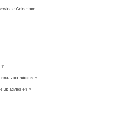
rovincie Gelderland.
t
▼
bureau voor midden
▼
sluit advies en
▼