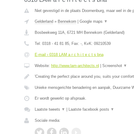
Niet gevestigd in de plaats Doornenburg, maar wel in de p
Gelderland
»
Bennekom
|
Google maps
▼
Bosbeekweg 11A
,
6721 MH
Bennekom
(
Gelderland
)
Tel:
0318 - 41 81 85
, Fax:
-
, KvK:
09210539
E-mail › 0318 LAM a r c h i t e c t s bna
Website:
http://www.lam-architects.nl
|
Screenshot
▼
'Creating the perfect place around you, suits your comfort
Unieke mensgerichte benadering en aanpak, Duurzame 
Er wordt gewerkt op afspraak.
Laatste tweets
▼
|
Laatste facebook posts
▼
Sociale media: