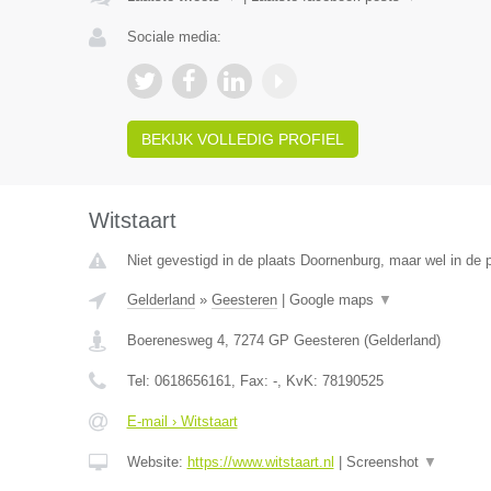
Sociale media:
BEKIJK VOLLEDIG PROFIEL
Witstaart
Niet gevestigd in de plaats Doornenburg, maar wel in de p
Gelderland
»
Geesteren
|
Google maps
▼
Boerenesweg 4
,
7274 GP
Geesteren
(
Gelderland
)
Tel:
0618656161
, Fax:
-
, KvK:
78190525
E-mail › Witstaart
Website:
https://www.witstaart.nl
|
Screenshot
▼