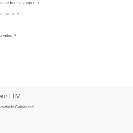
 parate kennis vormen
▼
h ontwerp,
▼
ie video
▼
eur LIIV
rovincie Gelderland.