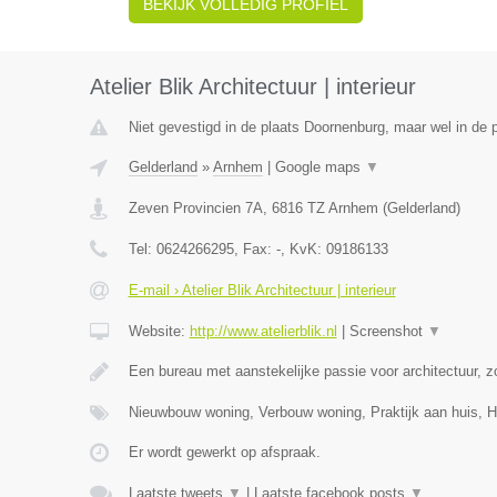
BEKIJK VOLLEDIG PROFIEL
Atelier Blik Architectuur | interieur
Niet gevestigd in de plaats Doornenburg, maar wel in de p
Gelderland
»
Arnhem
|
Google maps
▼
Zeven Provincien 7A
,
6816 TZ
Arnhem
(
Gelderland
)
Tel:
0624266295
, Fax:
-
, KvK:
09186133
E-mail › Atelier Blik Architectuur | interieur
Website:
http://www.atelierblik.nl
|
Screenshot
▼
Een bureau met aanstekelijke passie voor architectuur, zo
Nieuwbouw woning, Verbouw woning, Praktijk aan huis,
Er wordt gewerkt op afspraak.
Laatste tweets
▼
|
Laatste facebook posts
▼