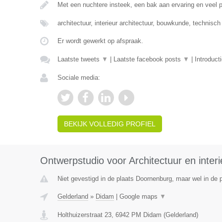
Met een nuchtere insteek, een bak aan ervaring en veel
architectuur, interieur architectuur, bouwkunde, technisc
Er wordt gewerkt op afspraak.
Laatste tweets
▼
|
Laatste facebook posts
▼
|
Introduct
Sociale media:
BEKIJK VOLLEDIG PROFIEL
Ontwerpstudio voor Architectuur en interi
Niet gevestigd in de plaats Doornenburg, maar wel in de p
Gelderland
»
Didam
|
Google maps
▼
Holthuizerstraat 23
,
6942 PM
Didam
(
Gelderland
)