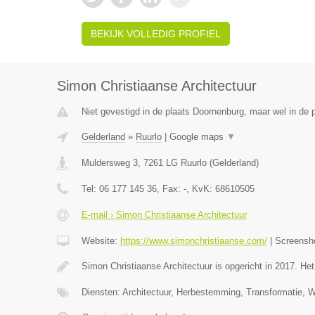
BEKIJK VOLLEDIG PROFIEL
Simon Christiaanse Architectuur
Niet gevestigd in de plaats Doornenburg, maar wel in de p
Gelderland
»
Ruurlo
|
Google maps
▼
Muldersweg 3
,
7261 LG
Ruurlo
(
Gelderland
)
Tel:
06 177 145 36
, Fax:
-
, KvK:
68610505
E-mail › Simon Christiaanse Architectuur
Website:
https://www.simonchristiaanse.com/
|
Screensh
Simon Christiaanse Architectuur is opgericht in 2017. He
Diensten: Architectuur, Herbestemming, Transformatie, 