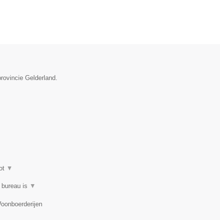
rovincie Gelderland.
ot
▼
t bureau is
▼
Woonboerderijen