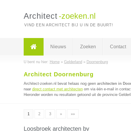
Architect
-zoeken.nl
VIND EEN ARCHITECT BIJ U IN DE BUURT!
Nieuws
Zoeken
Contact
U bent nu hier:
Home
»
Gelderland
»
Doornenburg
Architect Doornenburg
Architect-zoeken.nl bevat helaas nog geen
architecten in Do
naar
direct contact met architecten
om via één e-mail in contac
Hieronder worden nu resultaten getoond uit de provincie Gelder
1
2
3
»
»»
Loosbroek architecten bv