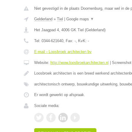
Niet gevestigd in de plaats Doornenburg, maar wel in de p
Gelderland
»
Tiel
|
Google maps
▼
Het Jaagpad 4
,
4006 GK
Tiel
(
Gelderland
)
Tel:
0344-621640
, Fax:
-
, KvK:
-
E-mail › Loosbroek architecten bv
Website:
http://www.loosbroekarchitecten.nl
|
Screensho
Loosbroek architecten is een breed werkend architecten
architectonisch ontwerp, bouwkundige uitwerking, bouwbe
Er wordt gewerkt op afspraak.
Sociale media: