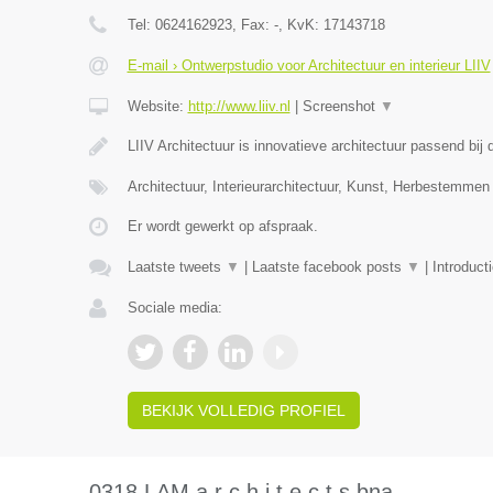
Tel:
0624162923
, Fax:
-
, KvK:
17143718
E-mail › Ontwerpstudio voor Architectuur en interieur LIIV
Website:
http://www.liiv.nl
|
Screenshot
▼
LIIV Architectuur is innovatieve architectuur passend bi
Architectuur, Interieurarchitectuur, Kunst, Herbestemmen
Er wordt gewerkt op afspraak.
Laatste tweets
▼
|
Laatste facebook posts
▼
|
Introduct
Sociale media:
BEKIJK VOLLEDIG PROFIEL
0318 LAM a r c h i t e c t s bna