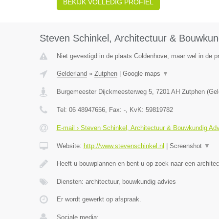
BEKIJK VOLLEDIG PROFIEL
Steven Schinkel, Architectuur & Bouwkun
Niet gevestigd in de plaats Coldenhove, maar wel in de p
Gelderland
»
Zutphen
|
Google maps
▼
Burgemeester Dijckmeesterweg 5
,
7201 AH
Zutphen
(
Gel
Tel:
06 48947656
, Fax:
-
, KvK:
59819782
E-mail › Steven Schinkel, Architectuur & Bouwkundig Ad
Website:
http://www.stevenschinkel.nl
|
Screenshot
▼
Heeft u bouwplannen en bent u op zoek naar een archite
Diensten: architectuur, bouwkundig advies
Er wordt gewerkt op afspraak.
Sociale media: