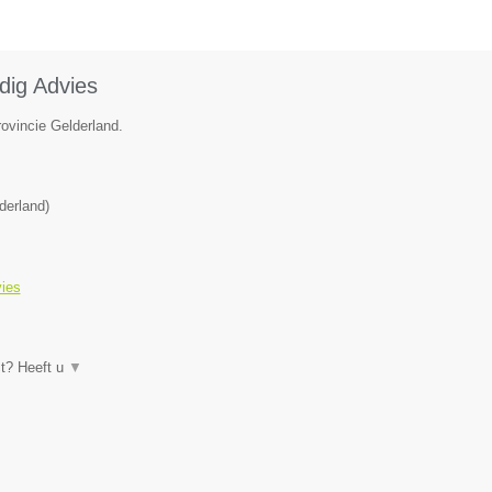
dig Advies
rovincie Gelderland.
derland
)
vies
ct? Heeft u
▼