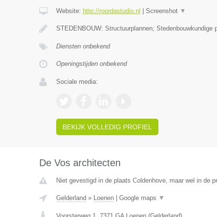
Website:
http://roordastudio.nl
|
Screenshot
▼
STEDENBOUW: Structuurplannen; Stedenbouwkundige
Diensten onbekend
Openingstijden onbekend
Sociale media:
BEKIJK VOLLEDIG PROFIEL
De Vos architecten
Niet gevestigd in de plaats Coldenhove, maar wel in de p
Gelderland
»
Loenen
|
Google maps
▼
Voorsterweg 1
,
7371 GA
Loenen
(
Gelderland
)