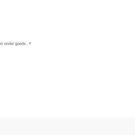
wen onder goede,
▼