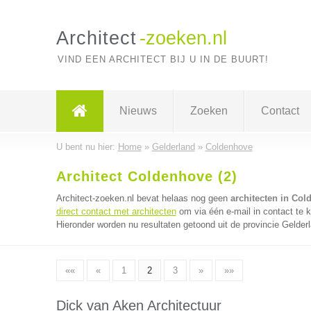
Architect
-zoeken.nl
VIND EEN ARCHITECT BIJ U IN DE BUURT!
Nieuws
Zoeken
Contact
U bent nu hier:
Home
»
Gelderland
»
Coldenhove
Architect Coldenhove (2)
Architect-zoeken.nl bevat helaas nog geen
architecten in Co
direct contact met architecten
om via één e-mail in contact te 
Hieronder worden nu resultaten getoond uit de provincie Gelder
««
«
1
2
3
»
»»
Dick van Aken Architectuur