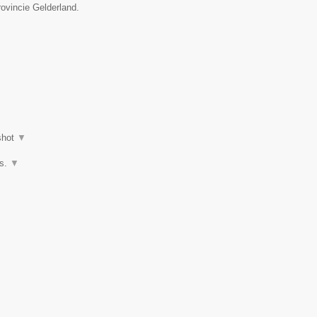
rovincie Gelderland.
shot
▼
os.
▼