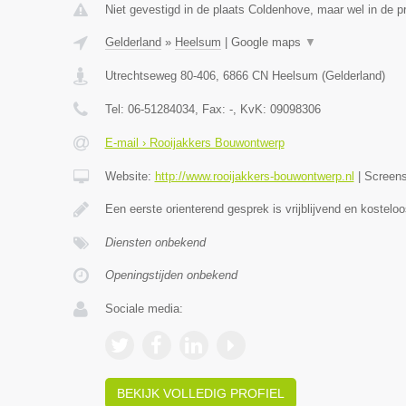
Niet gevestigd in de plaats Coldenhove, maar wel in de p
Gelderland
»
Heelsum
|
Google maps
▼
Utrechtseweg 80-406
,
6866 CN
Heelsum
(
Gelderland
)
Tel:
06-51284034
, Fax:
-
, KvK:
09098306
E-mail › Rooijakkers Bouwontwerp
Website:
http://www.rooijakkers-bouwontwerp.nl
|
Screen
Een eerste orienterend gesprek is vrijblijvend en kostelo
Diensten onbekend
Openingstijden onbekend
Sociale media:
BEKIJK VOLLEDIG PROFIEL