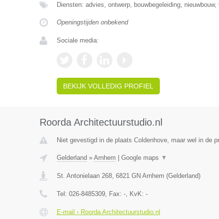
Diensten: advies, ontwerp, bouwbegeleiding, nieuwbouw, 
Openingstijden onbekend
Sociale media:
BEKIJK VOLLEDIG PROFIEL
Roorda Architectuurstudio.nl
Niet gevestigd in de plaats Coldenhove, maar wel in de p
Gelderland
»
Arnhem
|
Google maps
▼
St. Antonielaan 268
,
6821 GN
Arnhem
(
Gelderland
)
Tel:
026-8485309
, Fax:
-
, KvK:
-
E-mail › Roorda Architectuurstudio.nl