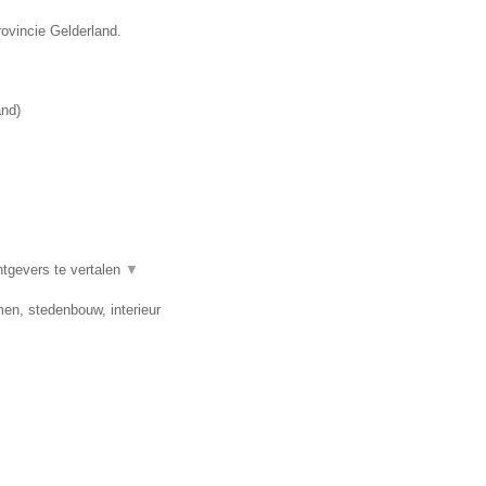
rovincie Gelderland.
and
)
htgevers te vertalen
▼
en, stedenbouw, interieur