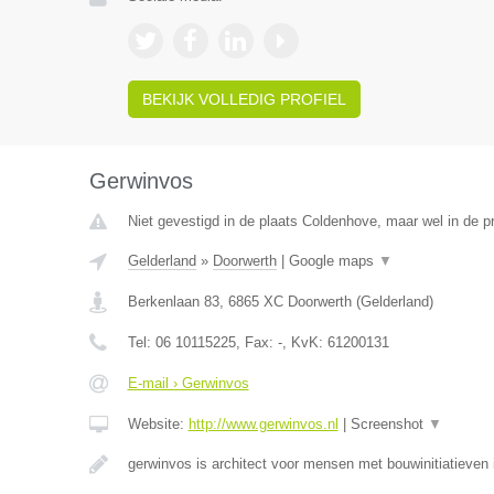
BEKIJK VOLLEDIG PROFIEL
Gerwinvos
Niet gevestigd in de plaats Coldenhove, maar wel in de p
Gelderland
»
Doorwerth
|
Google maps
▼
Berkenlaan 83
,
6865 XC
Doorwerth
(
Gelderland
)
Tel:
06 10115225
, Fax:
-
, KvK:
61200131
E-mail › Gerwinvos
Website:
http://www.gerwinvos.nl
|
Screenshot
▼
gerwinvos is architect voor mensen met bouwinitiatieven 