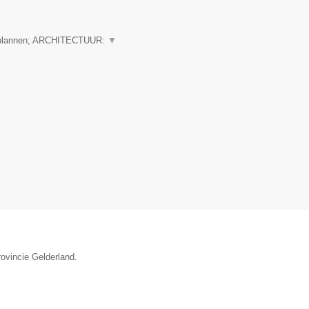
 plannen; ARCHITECTUUR:
▼
rovincie Gelderland.