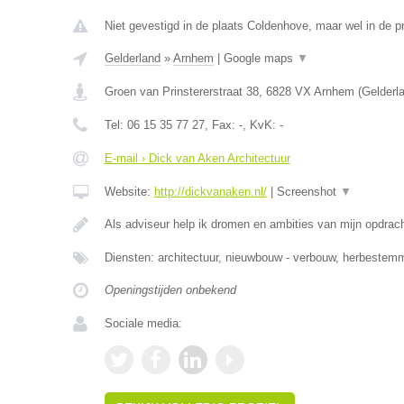
Niet gevestigd in de plaats Coldenhove, maar wel in de p
Gelderland
»
Arnhem
|
Google maps
▼
Groen van Prinstererstraat 38
,
6828 VX
Arnhem
(
Gelderl
Tel:
06 15 35 77 27
, Fax:
-
, KvK:
-
E-mail › Dick van Aken Architectuur
Website:
http://dickvanaken.nl/
|
Screenshot
▼
Als adviseur help ik dromen en ambities van mijn opdrac
Diensten: architectuur, nieuwbouw - verbouw, herbestemm
Openingstijden onbekend
Sociale media: