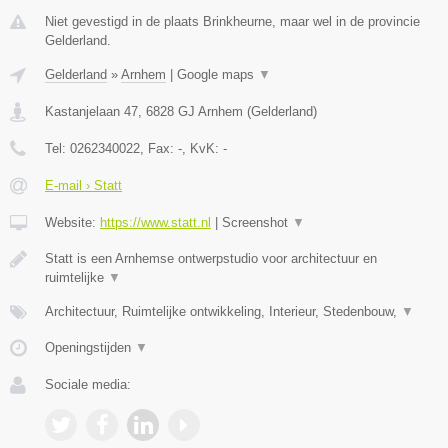
Niet gevestigd in de plaats Brinkheurne, maar wel in de provincie
Gelderland.
Gelderland
»
Arnhem
|
Google maps
▼
Kastanjelaan 47
,
6828 GJ
Arnhem
(
Gelderland
)
Tel:
0262340022
, Fax:
-
, KvK:
-
E-mail › Statt
Website:
https://www.statt.nl
|
Screenshot
▼
Statt is een Arnhemse ontwerpstudio voor architectuur en
ruimtelijke
▼
Architectuur, Ruimtelijke ontwikkeling, Interieur, Stedenbouw,
▼
Openingstijden
▼
Sociale media: