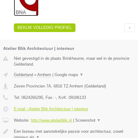
BEKIJK VOLLEDIG PROFIEL
Atelier Blik Architectuur | interieur
Niet gevestigd in de plaats Brinkheurne, maar wel in de provincie
Gelderland.
Gelderland
»
Arnhem
|
Google maps
▼
Zeven Provincien 7A
,
6816 TZ
Arnhem
(
Gelderland
)
Tel:
0624266295
, Fax:
-
, KvK:
09186133
E-mail › Atelier Blik Architectuur | interieur
Website:
http://www.atelierblik.nl
|
Screenshot
▼
Een bureau met aanstekelijke passie voor architectuur, zowel
interieur als
▼