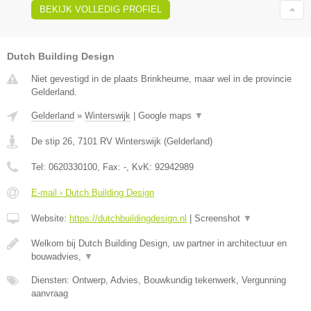
BEKIJK VOLLEDIG PROFIEL
Dutch Building Design
Niet gevestigd in de plaats Brinkheurne, maar wel in de provincie
Gelderland.
Gelderland
»
Winterswijk
|
Google maps
▼
De stip 26
,
7101 RV
Winterswijk
(
Gelderland
)
Tel:
0620330100
, Fax:
-
, KvK:
92942989
E-mail › Dutch Building Design
Website:
https://dutchbuildingdesign.nl
|
Screenshot
▼
Welkom bij Dutch Building Design, uw partner in architectuur en
bouwadvies,
▼
Diensten: Ontwerp, Advies, Bouwkundig tekenwerk, Vergunning
aanvraag