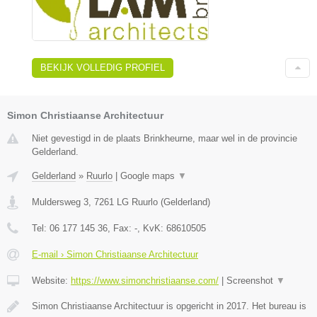
BEKIJK VOLLEDIG PROFIEL
Simon Christiaanse Architectuur
Niet gevestigd in de plaats Brinkheurne, maar wel in de provincie
Gelderland.
Gelderland
»
Ruurlo
|
Google maps
▼
Muldersweg 3
,
7261 LG
Ruurlo
(
Gelderland
)
Tel:
06 177 145 36
, Fax:
-
, KvK:
68610505
E-mail › Simon Christiaanse Architectuur
Website:
https://www.simonchristiaanse.com/
|
Screenshot
▼
Simon Christiaanse Architectuur is opgericht in 2017. Het bureau is