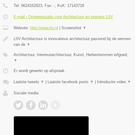
Tel:
0624162923
, Fax:
-
, KvK:
17143718
E-mail › Ontwerpstudio voor Architectuur en interieur LIIV
Website:
http://www.liiv.nl
|
Screenshot
▼
LIIV Architectuur is innovatieve architectuur passend bij de wensen
van de
▼
Architectuur, Interieurarchitectuur, Kunst, Herbestemmen erfgoed,
▼
Er wordt gewerkt op afspraak.
Laatste tweets
▼
|
Laatste facebook posts
▼
|
Introductie video
▼
Sociale media: