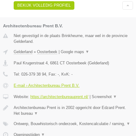
BEKIJK VOLLEDIG PROFIEL
Architectenbureau Prent B.V.
Niet gevestigd in de plaats Brinkheurne, maar wel in de provincie
Gelderland.
Gelderland
»
Oosterbeek
|
Google maps
▼
Paul Krugerstraat 4
,
6861 CT
Oosterbeek
(
Gelderland
)
Tel:
026-379 38 94
, Fax:
-
, KvK:
-
E-mail › Architectenbureau Prent B.V.
Website:
https://architectenbureauprent.nl/
|
Screenshot
▼
Architectenbureau Prent is in 2002 opgericht door Edzard Prent.
Het bureau
▼
Ontwerp, Bouwhistorisch onderzoek, Kostencalculatie / raming,
▼
Openingstijden
▼