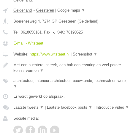
Gelderland.
Gelderland
»
Geesteren
|
Google maps
▼
Boerenesweg 4
,
7274 GP
Geesteren
(
Gelderland
)
Tel:
0618656161
, Fax:
-
, KvK:
78190525
E-mail › Witstaart
Website:
https://www.witstaart.nl
|
Screenshot
▼
Met een nuchtere insteek, een bak aan ervaring en veel parate
kennis vormen
▼
architectuur, interieur architectuur, bouwkunde, technisch ontwerp,
▼
Er wordt gewerkt op afspraak.
Laatste tweets
▼
|
Laatste facebook posts
▼
|
Introductie video
▼
Sociale media: