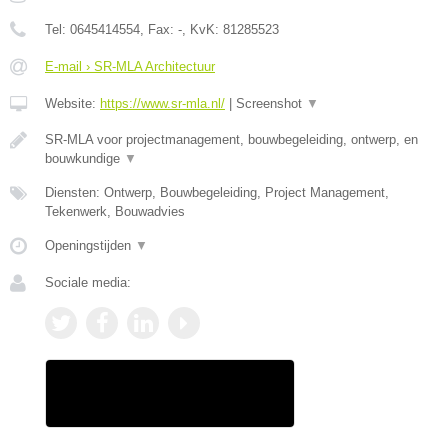
Tel:
0645414554
, Fax:
-
, KvK:
81285523
E-mail › SR-MLA Architectuur
Website:
https://www.sr-mla.nl/
|
Screenshot
▼
SR-MLA voor projectmanagement, bouwbegeleiding, ontwerp, en
bouwkundige
▼
Diensten: Ontwerp, Bouwbegeleiding, Project Management,
Tekenwerk, Bouwadvies
Openingstijden
▼
Sociale media: