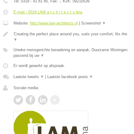
Tel:
0318 - 41 81 85
, Fax:
-
, KvK:
09210539
E-mail › 0318 LAM a r c h i t e c t s bna
Website:
http://www.lam-architects.nl
|
Screenshot
▼
'Creating the perfect place around you, suits your comfort, fits the
▼
Unieke mensgerichte benadering en aanpak, Duurzame Woningen
passend bij uw
▼
Er wordt gewerkt op afspraak.
Laatste tweets
▼
|
Laatste facebook posts
▼
Sociale media: