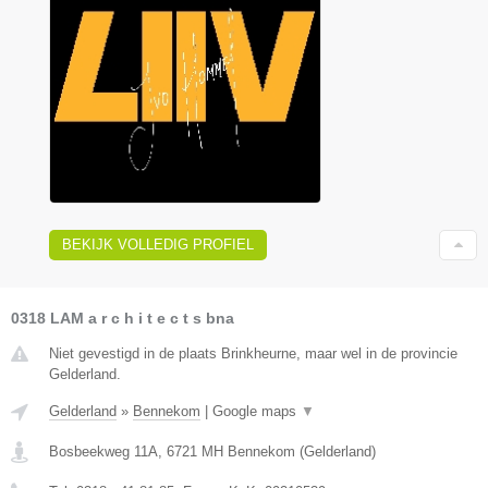
BEKIJK VOLLEDIG PROFIEL
0318 LAM a r c h i t e c t s bna
Niet gevestigd in de plaats Brinkheurne, maar wel in de provincie
Gelderland.
Gelderland
»
Bennekom
|
Google maps
▼
Bosbeekweg 11A
,
6721 MH
Bennekom
(
Gelderland
)