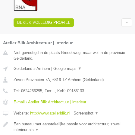
BEKIJK VOLLEDIG PROFIEL
Atelier Blik Architectuur | interieur
Niet gevestigd in de plaats Breedeweg, maar wel in de provincie
Gelderland.
Gelderland
»
Arnhem
|
Google maps
▼
Zeven Provincien 7A
,
6816 TZ
Arnhem
(
Gelderland
)
Tel:
0624266295
, Fax:
-
, KvK:
09186133
E-mail › Atelier Blik Architectuur | interieur
Website:
http://www.atelierblik.nl
|
Screenshot
▼
Een bureau met aanstekelijke passie voor architectuur, zowel
interieur als
▼