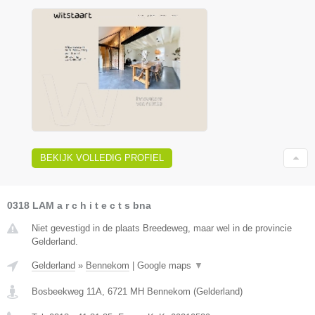
BEKIJK VOLLEDIG PROFIEL
0318 LAM a r c h i t e c t s bna
Niet gevestigd in de plaats Breedeweg, maar wel in de provincie
Gelderland.
Gelderland
»
Bennekom
|
Google maps
▼
Bosbeekweg 11A
,
6721 MH
Bennekom
(
Gelderland
)