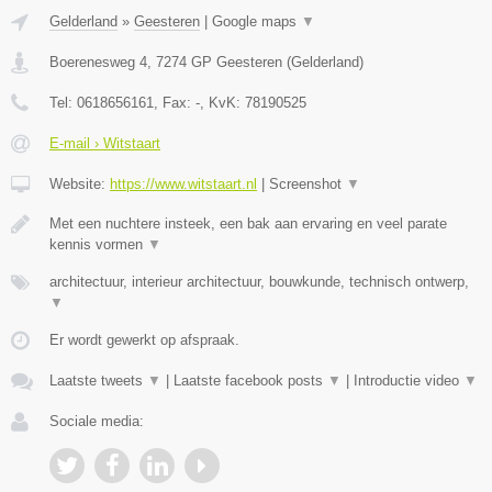
Gelderland
»
Geesteren
|
Google maps
▼
Boerenesweg 4
,
7274 GP
Geesteren
(
Gelderland
)
Tel:
0618656161
, Fax:
-
, KvK:
78190525
E-mail › Witstaart
Website:
https://www.witstaart.nl
|
Screenshot
▼
Met een nuchtere insteek, een bak aan ervaring en veel parate
kennis vormen
▼
architectuur, interieur architectuur, bouwkunde, technisch ontwerp,
▼
Er wordt gewerkt op afspraak.
Laatste tweets
▼
|
Laatste facebook posts
▼
|
Introductie video
▼
Sociale media: