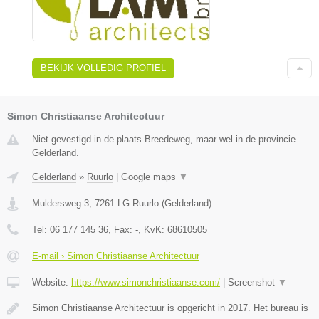
BEKIJK VOLLEDIG PROFIEL
Simon Christiaanse Architectuur
Niet gevestigd in de plaats Breedeweg, maar wel in de provincie
Gelderland.
Gelderland
»
Ruurlo
|
Google maps
▼
Muldersweg 3
,
7261 LG
Ruurlo
(
Gelderland
)
Tel:
06 177 145 36
, Fax:
-
, KvK:
68610505
E-mail › Simon Christiaanse Architectuur
Website:
https://www.simonchristiaanse.com/
|
Screenshot
▼
Simon Christiaanse Architectuur is opgericht in 2017. Het bureau is