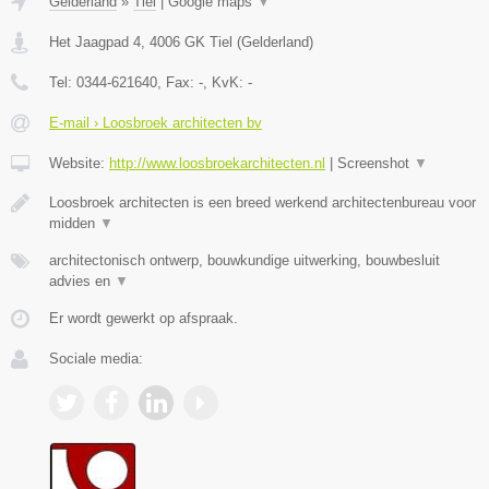
Gelderland
»
Tiel
|
Google maps
▼
Het Jaagpad 4
,
4006 GK
Tiel
(
Gelderland
)
Tel:
0344-621640
, Fax:
-
, KvK:
-
E-mail › Loosbroek architecten bv
Website:
http://www.loosbroekarchitecten.nl
|
Screenshot
▼
Loosbroek architecten is een breed werkend architectenbureau voor
midden
▼
architectonisch ontwerp, bouwkundige uitwerking, bouwbesluit
advies en
▼
Er wordt gewerkt op afspraak.
Sociale media: