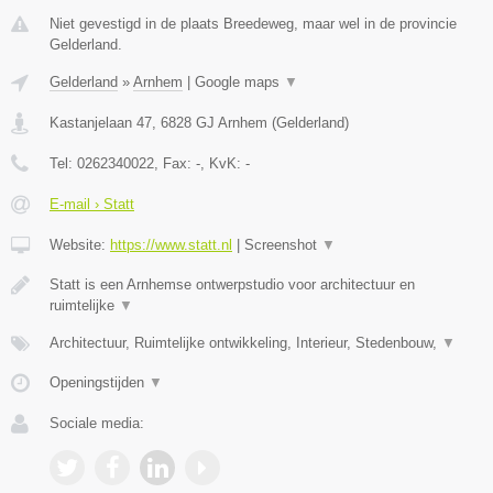
Niet gevestigd in de plaats Breedeweg, maar wel in de provincie
Gelderland.
Gelderland
»
Arnhem
|
Google maps
▼
Kastanjelaan 47
,
6828 GJ
Arnhem
(
Gelderland
)
Tel:
0262340022
, Fax:
-
, KvK:
-
E-mail › Statt
Website:
https://www.statt.nl
|
Screenshot
▼
Statt is een Arnhemse ontwerpstudio voor architectuur en
ruimtelijke
▼
Architectuur, Ruimtelijke ontwikkeling, Interieur, Stedenbouw,
▼
Openingstijden
▼
Sociale media: