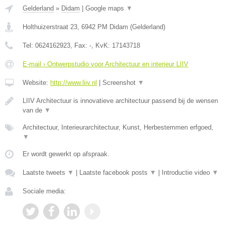
Gelderland
»
Didam
|
Google maps
▼
Holthuizerstraat 23
,
6942 PM
Didam
(
Gelderland
)
Tel:
0624162923
, Fax:
-
, KvK:
17143718
E-mail › Ontwerpstudio voor Architectuur en interieur LIIV
Website:
http://www.liiv.nl
|
Screenshot
▼
LIIV Architectuur is innovatieve architectuur passend bij de wensen
van de
▼
Architectuur, Interieurarchitectuur, Kunst, Herbestemmen erfgoed,
▼
Er wordt gewerkt op afspraak.
Laatste tweets
▼
|
Laatste facebook posts
▼
|
Introductie video
▼
Sociale media: