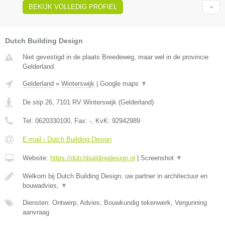
BEKIJK VOLLEDIG PROFIEL
Dutch Building Design
Niet gevestigd in de plaats Breedeweg, maar wel in de provincie
Gelderland.
Gelderland
»
Winterswijk
|
Google maps
▼
De stip 26
,
7101 RV
Winterswijk
(
Gelderland
)
Tel:
0620330100
, Fax:
-
, KvK:
92942989
E-mail › Dutch Building Design
Website:
https://dutchbuildingdesign.nl
|
Screenshot
▼
Welkom bij Dutch Building Design, uw partner in architectuur en
bouwadvies,
▼
Diensten: Ontwerp, Advies, Bouwkundig tekenwerk, Vergunning
aanvraag