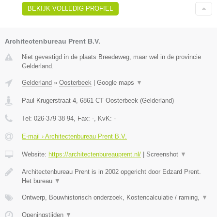
BEKIJK VOLLEDIG PROFIEL
Architectenbureau Prent B.V.
Niet gevestigd in de plaats Breedeweg, maar wel in de provincie
Gelderland.
Gelderland
»
Oosterbeek
|
Google maps
▼
Paul Krugerstraat 4
,
6861 CT
Oosterbeek
(
Gelderland
)
Tel:
026-379 38 94
, Fax:
-
, KvK:
-
E-mail › Architectenbureau Prent B.V.
Website:
https://architectenbureauprent.nl/
|
Screenshot
▼
Architectenbureau Prent is in 2002 opgericht door Edzard Prent.
Het bureau
▼
Ontwerp, Bouwhistorisch onderzoek, Kostencalculatie / raming,
▼
Openingstijden
▼