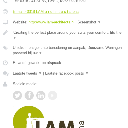
Tel:
0318 - 41 81 85
, Fax:
-
, KvK:
09210539
E-mail › 0318 LAM a r c h i t e c t s bna
Website:
http://www.lam-architects.nl
|
Screenshot
▼
'Creating the perfect place around you, suits your comfort, fits the
▼
Unieke mensgerichte benadering en aanpak, Duurzame Woningen
passend bij uw
▼
Er wordt gewerkt op afspraak.
Laatste tweets
▼
|
Laatste facebook posts
▼
Sociale media: