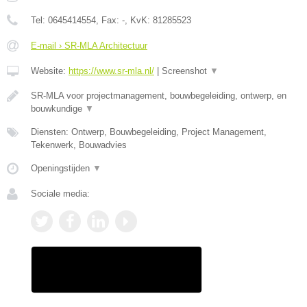
Tel:
0645414554
, Fax:
-
, KvK:
81285523
E-mail › SR-MLA Architectuur
Website:
https://www.sr-mla.nl/
|
Screenshot
▼
SR-MLA voor projectmanagement, bouwbegeleiding, ontwerp, en
bouwkundige
▼
Diensten: Ontwerp, Bouwbegeleiding, Project Management,
Tekenwerk, Bouwadvies
Openingstijden
▼
Sociale media: