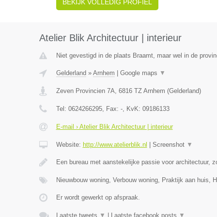
BEKIJK VOLLEDIG PROFIEL
Atelier Blik Architectuur | interieur
Niet gevestigd in de plaats Braamt, maar wel in de provin
Gelderland
»
Arnhem
|
Google maps
▼
Zeven Provincien 7A
,
6816 TZ
Arnhem
(
Gelderland
)
Tel:
0624266295
, Fax:
-
, KvK:
09186133
E-mail › Atelier Blik Architectuur | interieur
Website:
http://www.atelierblik.nl
|
Screenshot
▼
Een bureau met aanstekelijke passie voor architectuur, zo
Nieuwbouw woning, Verbouw woning, Praktijk aan huis,
Er wordt gewerkt op afspraak.
Laatste tweets
▼
|
Laatste facebook posts
▼