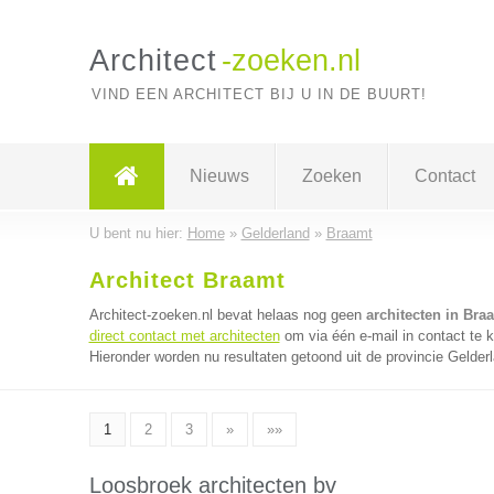
Architect
-zoeken.nl
VIND EEN ARCHITECT BIJ U IN DE BUURT!
Nieuws
Zoeken
Contact
U bent nu hier:
Home
»
Gelderland
»
Braamt
Architect Braamt
Architect-zoeken.nl bevat helaas nog geen
architecten in Bra
direct contact met architecten
om via één e-mail in contact te 
Hieronder worden nu resultaten getoond uit de provincie Gelder
1
2
3
»
»»
Loosbroek architecten bv