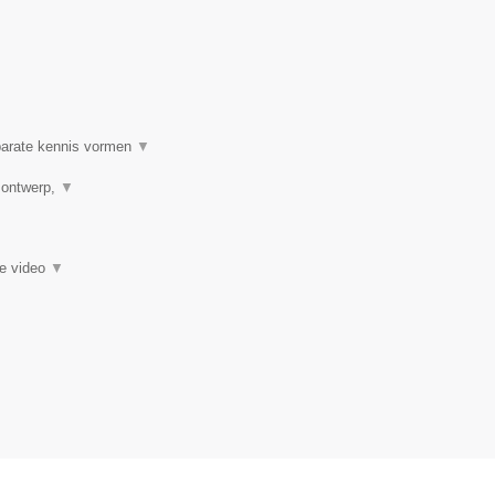
 parate kennis vormen
▼
h ontwerp,
▼
ie video
▼