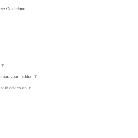
cie Gelderland.
t
▼
bureau voor midden
▼
sluit advies en
▼