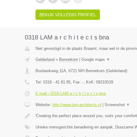
BEKIJK VOLLEDIG PROFIEL
0318 LAM a r c h i t e c t s bna
Niet gevestigd in de plaats Braamt, maar wel in de provin
Gelderland
»
Bennekom
|
Google maps
▼
Bosbeekweg 11A
,
6721 MH
Bennekom
(
Gelderland
)
Tel:
0318 - 41 81 85
, Fax:
-
, KvK:
09210539
E-mail › 0318 LAM a r c h i t e c t s bna
Website:
http://www.lam-architects.nl
|
Screenshot
▼
'Creating the perfect place around you, suits your comfort
Unieke mensgerichte benadering en aanpak, Duurzame 