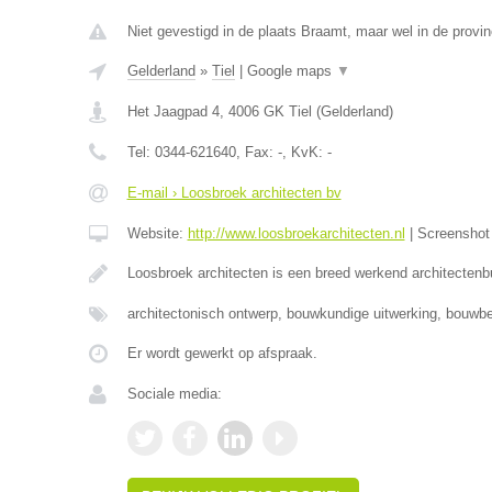
Niet gevestigd in de plaats Braamt, maar wel in de provin
Gelderland
»
Tiel
|
Google maps
▼
Het Jaagpad 4
,
4006 GK
Tiel
(
Gelderland
)
Tel:
0344-621640
, Fax:
-
, KvK:
-
E-mail › Loosbroek architecten bv
Website:
http://www.loosbroekarchitecten.nl
|
Screensho
Loosbroek architecten is een breed werkend architecten
architectonisch ontwerp, bouwkundige uitwerking, bouwbe
Er wordt gewerkt op afspraak.
Sociale media: