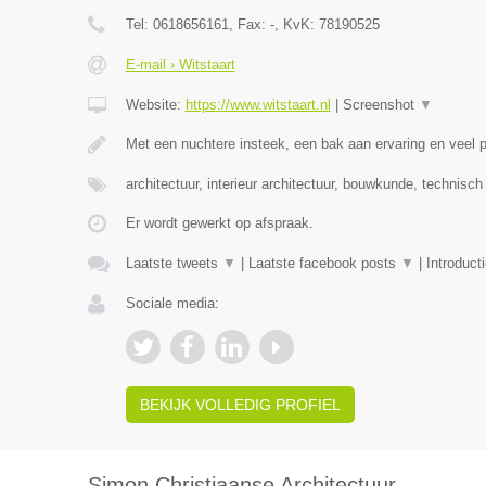
Tel:
0618656161
, Fax:
-
, KvK:
78190525
E-mail › Witstaart
Website:
https://www.witstaart.nl
|
Screenshot
▼
Met een nuchtere insteek, een bak aan ervaring en veel
architectuur, interieur architectuur, bouwkunde, technisc
Er wordt gewerkt op afspraak.
Laatste tweets
▼
|
Laatste facebook posts
▼
|
Introduct
Sociale media:
BEKIJK VOLLEDIG PROFIEL
Simon Christiaanse Architectuur