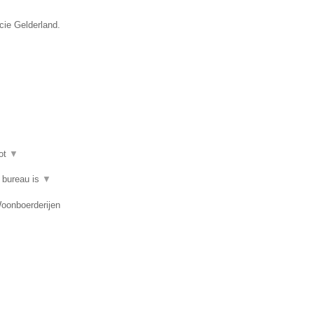
cie Gelderland.
ot
▼
t bureau is
▼
Woonboerderijen