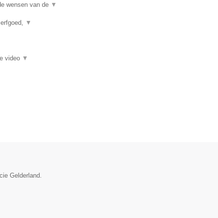
j de wensen van de
▼
 erfgoed,
▼
ie video
▼
cie Gelderland.