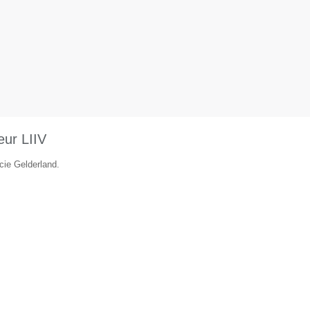
eur LIIV
cie Gelderland.