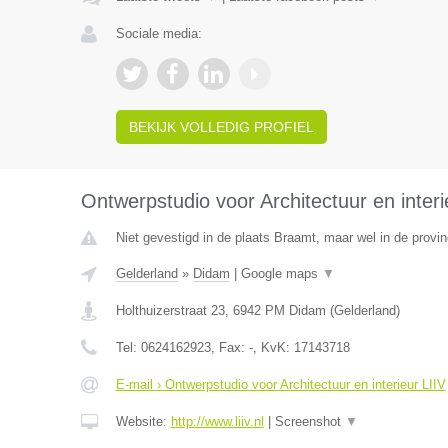
Sociale media:
BEKIJK VOLLEDIG PROFIEL
Ontwerpstudio voor Architectuur en interi
Niet gevestigd in de plaats Braamt, maar wel in de provin
Gelderland
»
Didam
|
Google maps
▼
Holthuizerstraat 23
,
6942 PM
Didam
(
Gelderland
)
Tel:
0624162923
, Fax:
-
, KvK:
17143718
E-mail › Ontwerpstudio voor Architectuur en interieur LIIV
Website:
http://www.liiv.nl
|
Screenshot
▼