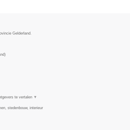
ovincie Gelderland.
and
)
htgevers te vertalen
▼
en, stedenbouw, interieur