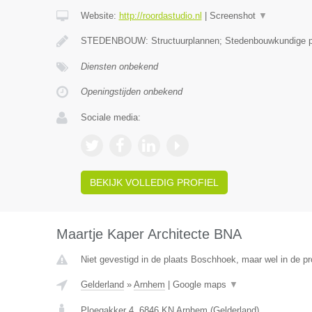
Website:
http://roordastudio.nl
|
Screenshot
▼
STEDENBOUW: Structuurplannen; Stedenbouwkundige
Diensten onbekend
Openingstijden onbekend
Sociale media:
BEKIJK VOLLEDIG PROFIEL
Maartje Kaper Architecte BNA
Niet gevestigd in de plaats Boschhoek, maar wel in de pr
Gelderland
»
Arnhem
|
Google maps
▼
Ploegakker 4
,
6846 KN
Arnhem
(
Gelderland
)