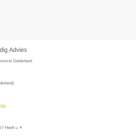
dig Advies
ovincie Gelderland.
derland
)
vies
ct? Heeft u
▼