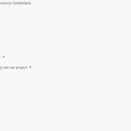
ovincie Gelderland.
t
▼
ng van uw project
▼