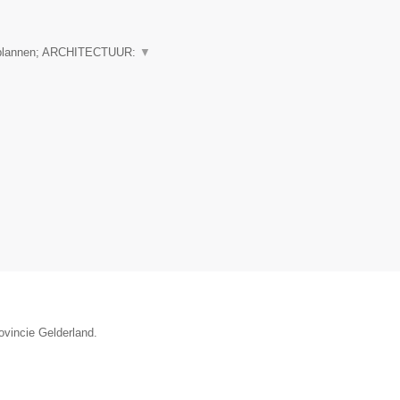
 plannen; ARCHITECTUUR:
▼
ovincie Gelderland.