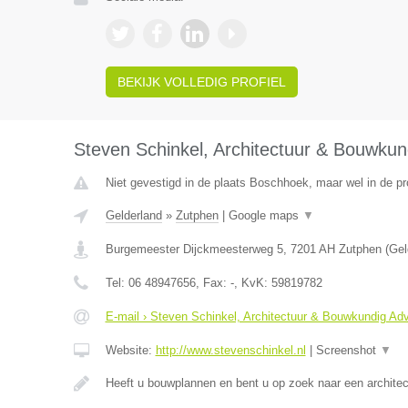
BEKIJK VOLLEDIG PROFIEL
Steven Schinkel, Architectuur & Bouwkun
Niet gevestigd in de plaats Boschhoek, maar wel in de pr
Gelderland
»
Zutphen
|
Google maps
▼
Burgemeester Dijckmeesterweg 5
,
7201 AH
Zutphen
(
Gel
Tel:
06 48947656
, Fax:
-
, KvK:
59819782
E-mail › Steven Schinkel, Architectuur & Bouwkundig Ad
Website:
http://www.stevenschinkel.nl
|
Screenshot
▼
Heeft u bouwplannen en bent u op zoek naar een archite