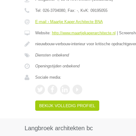
Tel:
026-3704080
, Fax:
-
, KvK:
09195055
E-mail › Maartje Kaper Architecte BNA
Website:
http://www.maartjekaperarchitecte.nl
|
Screensh
nieuwbouw-verbouw-interieur voor kritische opdrachtgever
Diensten onbekend
Openingstijden onbekend
Sociale media:
BEKIJK VOLLEDIG PROFIEL
Langbroek architekten bc