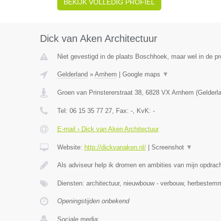
BEKIJK VOLLEDIG PROFIEL
Dick van Aken Architectuur
Niet gevestigd in de plaats Boschhoek, maar wel in de pr
Gelderland
»
Arnhem
|
Google maps
▼
Groen van Prinstererstraat 38
,
6828 VX
Arnhem
(
Gelderl
Tel:
06 15 35 77 27
, Fax:
-
, KvK:
-
E-mail › Dick van Aken Architectuur
Website:
http://dickvanaken.nl/
|
Screenshot
▼
Als adviseur help ik dromen en ambities van mijn opdrac
Diensten: architectuur, nieuwbouw - verbouw, herbestemm
Openingstijden onbekend
Sociale media: