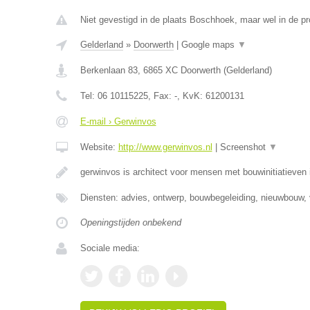
Niet gevestigd in de plaats Boschhoek, maar wel in de pr
Gelderland
»
Doorwerth
|
Google maps
▼
Berkenlaan 83
,
6865 XC
Doorwerth
(
Gelderland
)
Tel:
06 10115225
, Fax:
-
, KvK:
61200131
E-mail › Gerwinvos
Website:
http://www.gerwinvos.nl
|
Screenshot
▼
gerwinvos is architect voor mensen met bouwinitiatieven 
Diensten: advies, ontwerp, bouwbegeleiding, nieuwbouw, 
Openingstijden onbekend
Sociale media: