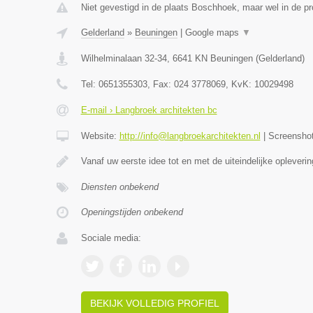
Niet gevestigd in de plaats Boschhoek, maar wel in de pr
Gelderland
»
Beuningen
|
Google maps
▼
Wilhelminalaan 32-34
,
6641 KN
Beuningen
(
Gelderland
)
Tel:
0651355303
, Fax:
024 3778069
, KvK:
10029498
E-mail › Langbroek architekten bc
Website:
http://info@langbroekarchitekten.nl
|
Screensho
Vanaf uw eerste idee tot en met de uiteindelijke opleveri
Diensten onbekend
Openingstijden onbekend
Sociale media:
BEKIJK VOLLEDIG PROFIEL