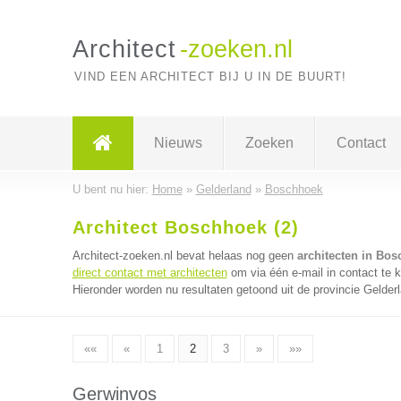
Architect
-zoeken.nl
VIND EEN ARCHITECT BIJ U IN DE BUURT!
Nieuws
Zoeken
Contact
U bent nu hier:
Home
»
Gelderland
»
Boschhoek
Architect Boschhoek (2)
Architect-zoeken.nl bevat helaas nog geen
architecten in Bo
direct contact met architecten
om via één e-mail in contact te 
Hieronder worden nu resultaten getoond uit de provincie Gelder
««
«
1
2
3
»
»»
Gerwinvos