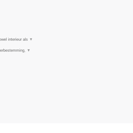
wel interieur als
▼
 Herbestemming,
▼