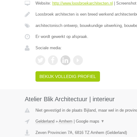
Website:
http://www.loosbroekarchitecten.nl
|
Screensho
Loosbroek architecten is een breed werkend architecten
architectonisch ontwerp, bouwkundige uitwerking, bouwbe
Er wordt gewerkt op afspraak.
Sociale media:
BEKIJK VOLLEDIG PROFIEL
Atelier Blik Architectuur | interieur
Niet gevestigd in de plaats Bijland, maar wel in de provin
Gelderland
»
Arnhem
|
Google maps
▼
Zeven Provincien 7A
,
6816 TZ
Arnhem
(
Gelderland
)