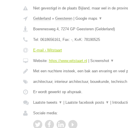
Niet gevestigd in de plaats Bijland, maar wel in de provin
Gelderland
»
Geesteren
|
Google maps
▼
Boerenesweg 4
,
7274 GP
Geesteren
(
Gelderland
)
Tel:
0618656161
, Fax:
-
, KvK:
78190525
E-mail › Witstaart
Website:
https://www.witstaart.nl
|
Screenshot
▼
Met een nuchtere insteek, een bak aan ervaring en veel
architectuur, interieur architectuur, bouwkunde, technisc
Er wordt gewerkt op afspraak.
Laatste tweets
▼
|
Laatste facebook posts
▼
|
Introduct
Sociale media: