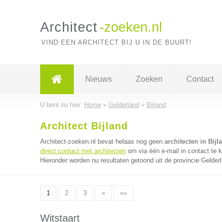
Architect
-zoeken.nl
VIND EEN ARCHITECT BIJ U IN DE BUURT!
Nieuws
Zoeken
Contact
U bent nu hier:
Home
»
Gelderland
»
Bijland
Architect Bijland
Architect-zoeken.nl bevat helaas nog geen
architecten in Bijl
direct contact met architecten
om via één e-mail in contact te 
Hieronder worden nu resultaten getoond uit de provincie Gelder
1
2
3
»
»»
Witstaart