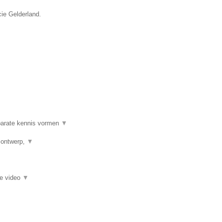
cie Gelderland.
 parate kennis vormen
▼
h ontwerp,
▼
ie video
▼