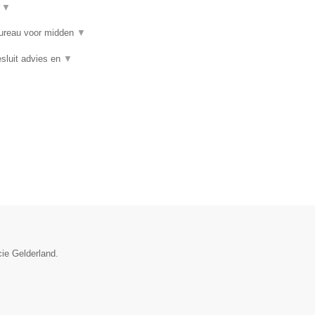
t
▼
bureau voor midden
▼
sluit advies en
▼
cie Gelderland.