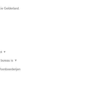
cie Gelderland.
ot
▼
t bureau is
▼
Woonboerderijen