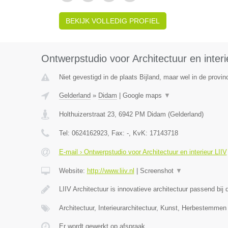
BEKIJK VOLLEDIG PROFIEL
Ontwerpstudio voor Architectuur en interi
Niet gevestigd in de plaats Bijland, maar wel in de provin
Gelderland
»
Didam
|
Google maps
▼
Holthuizerstraat 23
,
6942 PM
Didam
(
Gelderland
)
Tel:
0624162923
, Fax:
-
, KvK:
17143718
E-mail › Ontwerpstudio voor Architectuur en interieur LIIV
Website:
http://www.liiv.nl
|
Screenshot
▼
LIIV Architectuur is innovatieve architectuur passend bi
Architectuur, Interieurarchitectuur, Kunst, Herbestemmen
Er wordt gewerkt op afspraak.