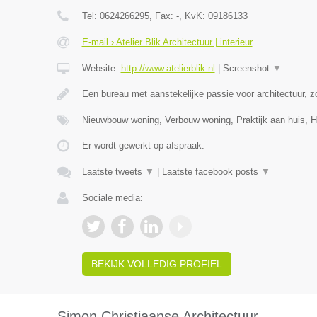
Tel:
0624266295
, Fax:
-
, KvK:
09186133
E-mail › Atelier Blik Architectuur | interieur
Website:
http://www.atelierblik.nl
|
Screenshot
▼
Een bureau met aanstekelijke passie voor architectuur, zo
Nieuwbouw woning, Verbouw woning, Praktijk aan huis,
Er wordt gewerkt op afspraak.
Laatste tweets
▼
|
Laatste facebook posts
▼
Sociale media:
BEKIJK VOLLEDIG PROFIEL
Simon Christiaanse Architectuur