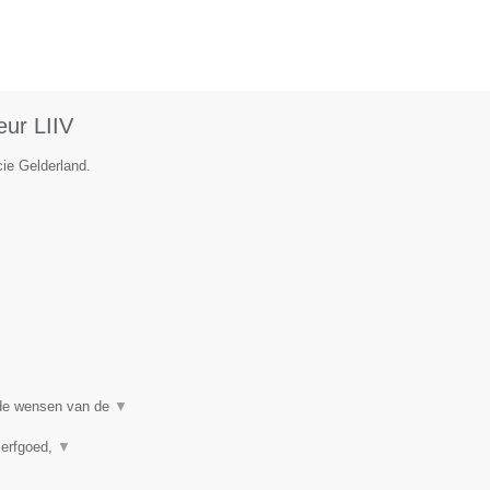
eur LIIV
cie Gelderland.
j de wensen van de
▼
 erfgoed,
▼