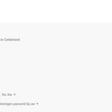
cie Gelderland.
, fits the
▼
Woningen passend bij uw
▼