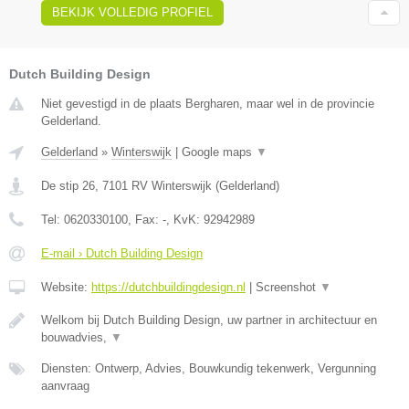
BEKIJK VOLLEDIG PROFIEL
Dutch Building Design
Niet gevestigd in de plaats Bergharen, maar wel in de provincie
Gelderland.
Gelderland
»
Winterswijk
|
Google maps
▼
De stip 26
,
7101 RV
Winterswijk
(
Gelderland
)
Tel:
0620330100
, Fax:
-
, KvK:
92942989
E-mail › Dutch Building Design
Website:
https://dutchbuildingdesign.nl
|
Screenshot
▼
Welkom bij Dutch Building Design, uw partner in architectuur en
bouwadvies,
▼
Diensten: Ontwerp, Advies, Bouwkundig tekenwerk, Vergunning
aanvraag