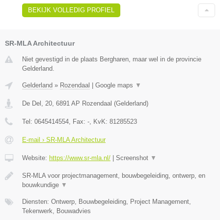
BEKIJK VOLLEDIG PROFIEL
SR-MLA Architectuur
Niet gevestigd in de plaats Bergharen, maar wel in de provincie
Gelderland.
Gelderland
»
Rozendaal
|
Google maps
▼
De Del, 20
,
6891 AP
Rozendaal
(
Gelderland
)
Tel:
0645414554
, Fax:
-
, KvK:
81285523
E-mail › SR-MLA Architectuur
Website:
https://www.sr-mla.nl/
|
Screenshot
▼
SR-MLA voor projectmanagement, bouwbegeleiding, ontwerp, en
bouwkundige
▼
Diensten: Ontwerp, Bouwbegeleiding, Project Management,
Tekenwerk, Bouwadvies