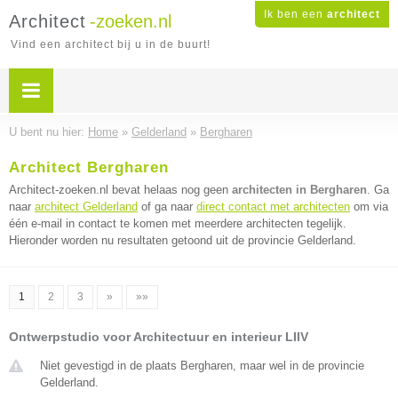
Ik ben een
architect
Architect
-zoeken.nl
Vind een architect bij u in de buurt!
U bent nu hier:
Home
»
Gelderland
»
Bergharen
Architect Bergharen
Architect-zoeken.nl bevat helaas nog geen
architecten in Bergharen
. Ga
naar
architect Gelderland
of ga naar
direct contact met architecten
om via
één e-mail in contact te komen met meerdere architecten tegelijk.
Hieronder worden nu resultaten getoond uit de provincie Gelderland.
1
2
3
»
»»
Ontwerpstudio voor Architectuur en interieur LIIV
Niet gevestigd in de plaats Bergharen, maar wel in de provincie
Gelderland.