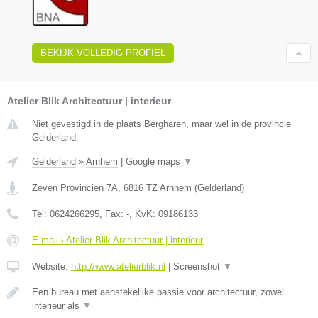
BEKIJK VOLLEDIG PROFIEL
Atelier Blik Architectuur | interieur
Niet gevestigd in de plaats Bergharen, maar wel in de provincie
Gelderland.
Gelderland
»
Arnhem
|
Google maps
▼
Zeven Provincien 7A
,
6816 TZ
Arnhem
(
Gelderland
)
Tel:
0624266295
, Fax:
-
, KvK:
09186133
E-mail › Atelier Blik Architectuur | interieur
Website:
http://www.atelierblik.nl
|
Screenshot
▼
Een bureau met aanstekelijke passie voor architectuur, zowel
interieur als
▼