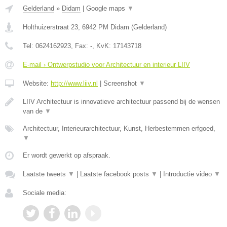
Gelderland
»
Didam
|
Google maps
▼
Holthuizerstraat 23
,
6942 PM
Didam
(
Gelderland
)
Tel:
0624162923
, Fax:
-
, KvK:
17143718
E-mail › Ontwerpstudio voor Architectuur en interieur LIIV
Website:
http://www.liiv.nl
|
Screenshot
▼
LIIV Architectuur is innovatieve architectuur passend bij de wensen
van de
▼
Architectuur, Interieurarchitectuur, Kunst, Herbestemmen erfgoed,
▼
Er wordt gewerkt op afspraak.
Laatste tweets
▼
|
Laatste facebook posts
▼
|
Introductie video
▼
Sociale media: