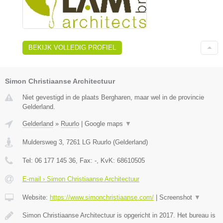
BEKIJK VOLLEDIG PROFIEL
Simon Christiaanse Architectuur
Niet gevestigd in de plaats Bergharen, maar wel in de provincie
Gelderland.
Gelderland
»
Ruurlo
|
Google maps
▼
Muldersweg 3
,
7261 LG
Ruurlo
(
Gelderland
)
Tel:
06 177 145 36
, Fax:
-
, KvK:
68610505
E-mail › Simon Christiaanse Architectuur
Website:
https://www.simonchristiaanse.com/
|
Screenshot
▼
Simon Christiaanse Architectuur is opgericht in 2017. Het bureau is