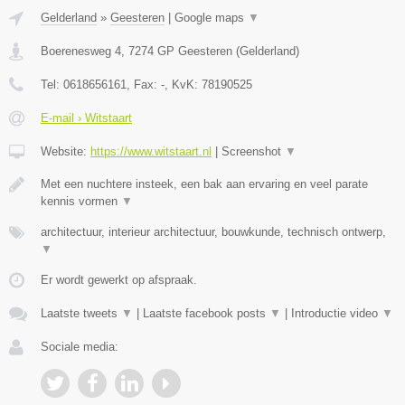
Gelderland
»
Geesteren
|
Google maps
▼
Boerenesweg 4
,
7274 GP
Geesteren
(
Gelderland
)
Tel:
0618656161
, Fax:
-
, KvK:
78190525
E-mail › Witstaart
Website:
https://www.witstaart.nl
|
Screenshot
▼
Met een nuchtere insteek, een bak aan ervaring en veel parate
kennis vormen
▼
architectuur, interieur architectuur, bouwkunde, technisch ontwerp,
▼
Er wordt gewerkt op afspraak.
Laatste tweets
▼
|
Laatste facebook posts
▼
|
Introductie video
▼
Sociale media: