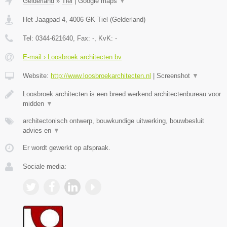
Gelderland
»
Tiel
|
Google maps
▼
Het Jaagpad 4
,
4006 GK
Tiel
(
Gelderland
)
Tel:
0344-621640
, Fax:
-
, KvK:
-
E-mail › Loosbroek architecten bv
Website:
http://www.loosbroekarchitecten.nl
|
Screenshot
▼
Loosbroek architecten is een breed werkend architectenbureau voor
midden
▼
architectonisch ontwerp, bouwkundige uitwerking, bouwbesluit
advies en
▼
Er wordt gewerkt op afspraak.
Sociale media: