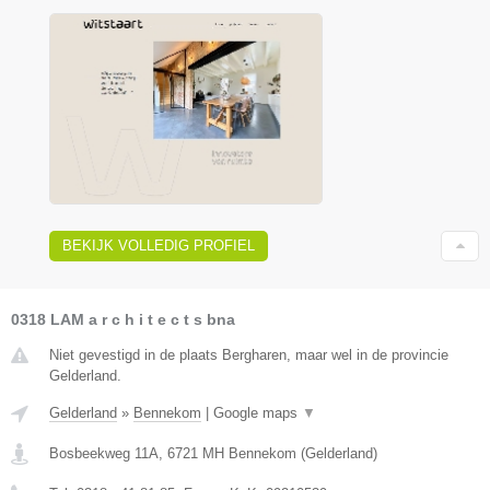
BEKIJK VOLLEDIG PROFIEL
0318 LAM a r c h i t e c t s bna
Niet gevestigd in de plaats Bergharen, maar wel in de provincie
Gelderland.
Gelderland
»
Bennekom
|
Google maps
▼
Bosbeekweg 11A
,
6721 MH
Bennekom
(
Gelderland
)