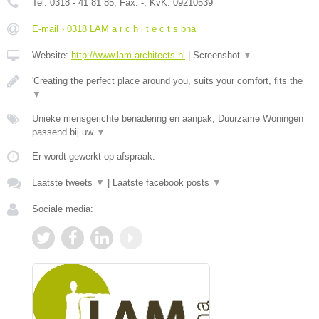
Tel:
0318 - 41 81 85
, Fax:
-
, KvK:
09210539
E-mail › 0318 LAM a r c h i t e c t s bna
Website:
http://www.lam-architects.nl
|
Screenshot
▼
'Creating the perfect place around you, suits your comfort, fits the
▼
Unieke mensgerichte benadering en aanpak, Duurzame Woningen
passend bij uw
▼
Er wordt gewerkt op afspraak.
Laatste tweets
▼
|
Laatste facebook posts
▼
Sociale media: