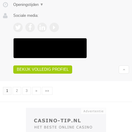
Openingstijden
▼
Sociale media:
BEKIJK VOLLEDIG PROFIEL
1
2
3
»
»»