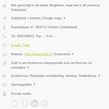
Niet gevestigd in de plaats Bergharen, maar wel in de provincie
Gelderland.
Gelderland
»
Arnhem
|
Google maps
▼
Kastanjelaan 47
,
6828 GJ
Arnhem
(
Gelderland
)
Tel:
0262340022
, Fax:
-
, KvK:
-
E-mail › Statt
Website:
https://www.statt.nl
|
Screenshot
▼
Statt is een Arnhemse ontwerpstudio voor architectuur en
ruimtelijke
▼
Architectuur, Ruimtelijke ontwikkeling, Interieur, Stedenbouw,
▼
Openingstijden
▼
Sociale media: