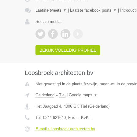
Laatste tweets
▼
|
Laatste facebook posts
▼
|
Introduct
Sociale media:
BEKIJK VOLLEDIG PROFIEL
Loosbroek architecten bv
Niet gevestigd in de plaats Azewijn, maar wel in de provi
Gelderland
»
Tiel
|
Google maps
▼
Het Jaagpad 4
,
4006 GK
Tiel
(
Gelderland
)
Tel:
0344-621640
, Fax:
-
, KvK:
-
E-mail › Loosbroek architecten bv