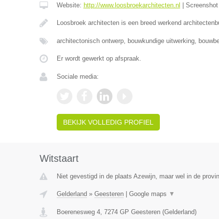
Website:
http://www.loosbroekarchitecten.nl
|
Screensho
Loosbroek architecten is een breed werkend architecten
architectonisch ontwerp, bouwkundige uitwerking, bouwbe
Er wordt gewerkt op afspraak.
Sociale media:
BEKIJK VOLLEDIG PROFIEL
Witstaart
Niet gevestigd in de plaats Azewijn, maar wel in de provi
Gelderland
»
Geesteren
|
Google maps
▼
Boerenesweg 4
,
7274 GP
Geesteren
(
Gelderland
)