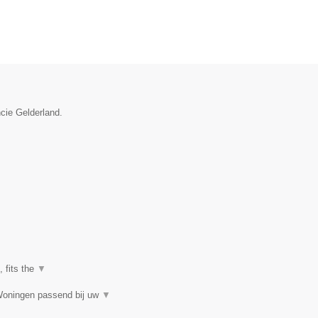
ncie Gelderland.
, fits the
▼
Woningen passend bij uw
▼