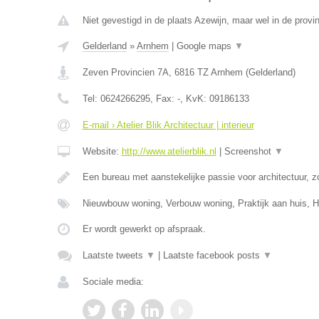
Niet gevestigd in de plaats Azewijn, maar wel in de provi
Gelderland
»
Arnhem
|
Google maps
▼
Zeven Provincien 7A
,
6816 TZ
Arnhem
(
Gelderland
)
Tel:
0624266295
, Fax:
-
, KvK:
09186133
E-mail › Atelier Blik Architectuur | interieur
Website:
http://www.atelierblik.nl
|
Screenshot
▼
Een bureau met aanstekelijke passie voor architectuur, zo
Nieuwbouw woning, Verbouw woning, Praktijk aan huis,
Er wordt gewerkt op afspraak.
Laatste tweets
▼
|
Laatste facebook posts
▼
Sociale media: