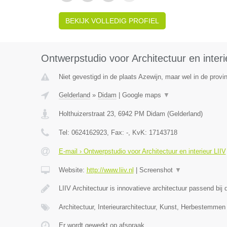
BEKIJK VOLLEDIG PROFIEL
Ontwerpstudio voor Architectuur en interi
Niet gevestigd in de plaats Azewijn, maar wel in de provi
Gelderland
»
Didam
|
Google maps
▼
Holthuizerstraat 23
,
6942 PM
Didam
(
Gelderland
)
Tel:
0624162923
, Fax:
-
, KvK:
17143718
E-mail › Ontwerpstudio voor Architectuur en interieur LIIV
Website:
http://www.liiv.nl
|
Screenshot
▼
LIIV Architectuur is innovatieve architectuur passend bi
Architectuur, Interieurarchitectuur, Kunst, Herbestemmen
Er wordt gewerkt op afspraak.