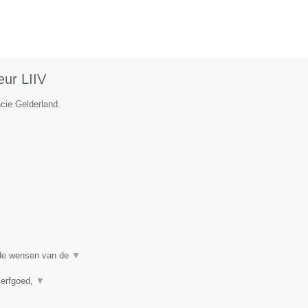
eur LIIV
ncie Gelderland.
j de wensen van de
▼
 erfgoed,
▼