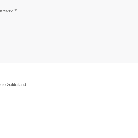
ie video
▼
ncie Gelderland.