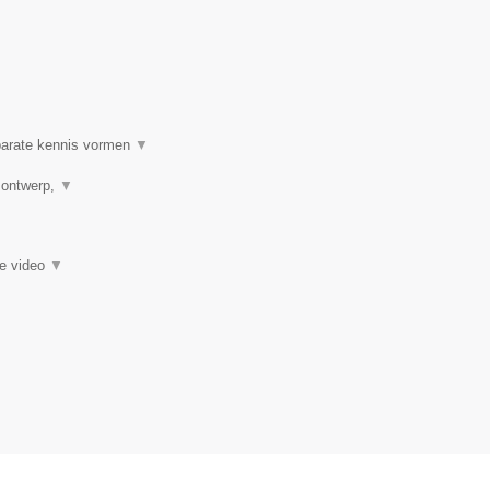
 parate kennis vormen
▼
h ontwerp,
▼
ie video
▼