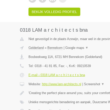
BEKIJK VOLLEDIG PROFIEL
0318 LAM a r c h i t e c t s bna
Niet gevestigd in de plaats Azewijn, maar wel in de provi
Gelderland
»
Bennekom
|
Google maps
▼
Bosbeekweg 11A
,
6721 MH
Bennekom
(
Gelderland
)
Tel:
0318 - 41 81 85
, Fax:
-
, KvK:
09210539
E-mail › 0318 LAM a r c h i t e c t s bna
Website:
http://www.lam-architects.nl
|
Screenshot
▼
'Creating the perfect place around you, suits your comfort
Unieke mensgerichte benadering en aanpak, Duurzame 