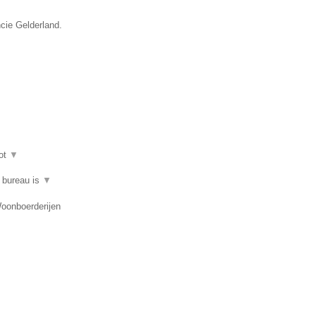
ncie Gelderland.
ot
▼
t bureau is
▼
Woonboerderijen