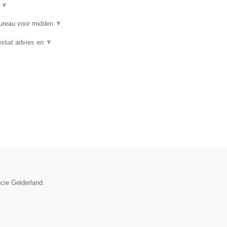
t
▼
bureau voor midden
▼
sluit advies en
▼
ncie Gelderland.