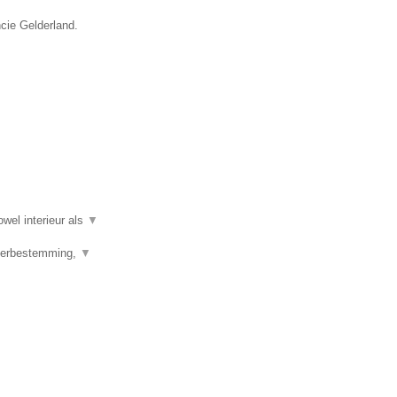
ncie Gelderland.
wel interieur als
▼
 Herbestemming,
▼