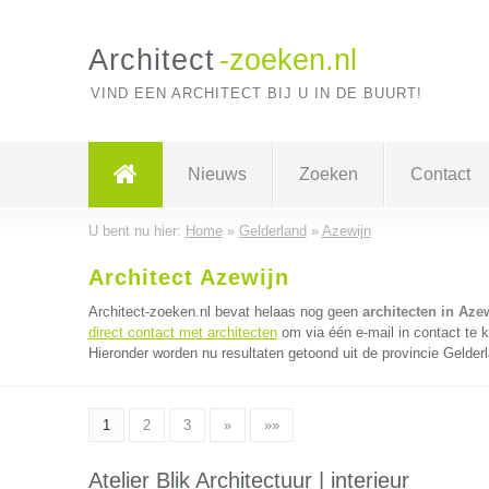
Architect
-zoeken.nl
VIND EEN ARCHITECT BIJ U IN DE BUURT!
Nieuws
Zoeken
Contact
U bent nu hier:
Home
»
Gelderland
»
Azewijn
Architect Azewijn
Architect-zoeken.nl bevat helaas nog geen
architecten in Aze
direct contact met architecten
om via één e-mail in contact te 
Hieronder worden nu resultaten getoond uit de provincie Gelder
1
2
3
»
»»
Atelier Blik Architectuur | interieur