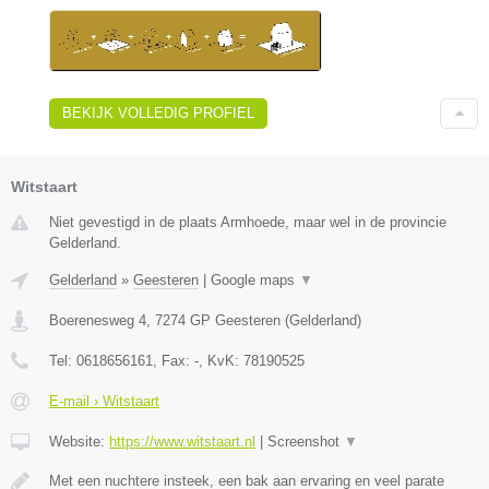
BEKIJK VOLLEDIG PROFIEL
Witstaart
Niet gevestigd in de plaats Armhoede, maar wel in de provincie
Gelderland.
Gelderland
»
Geesteren
|
Google maps
▼
Boerenesweg 4
,
7274 GP
Geesteren
(
Gelderland
)
Tel:
0618656161
, Fax:
-
, KvK:
78190525
E-mail › Witstaart
Website:
https://www.witstaart.nl
|
Screenshot
▼
Met een nuchtere insteek, een bak aan ervaring en veel parate