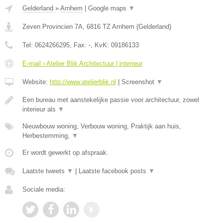
Gelderland
»
Arnhem
|
Google maps
▼
Zeven Provincien 7A
,
6816 TZ
Arnhem
(
Gelderland
)
Tel:
0624266295
, Fax:
-
, KvK:
09186133
E-mail › Atelier Blik Architectuur | interieur
Website:
http://www.atelierblik.nl
|
Screenshot
▼
Een bureau met aanstekelijke passie voor architectuur, zowel
interieur als
▼
Nieuwbouw woning, Verbouw woning, Praktijk aan huis,
Herbestemming,
▼
Er wordt gewerkt op afspraak.
Laatste tweets
▼
|
Laatste facebook posts
▼
Sociale media: