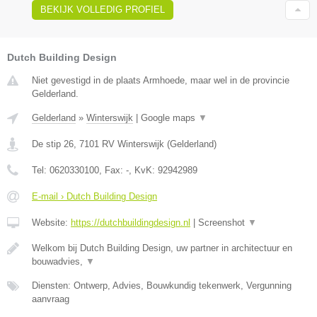
BEKIJK VOLLEDIG PROFIEL
Dutch Building Design
Niet gevestigd in de plaats Armhoede, maar wel in de provincie
Gelderland.
Gelderland
»
Winterswijk
|
Google maps
▼
De stip 26
,
7101 RV
Winterswijk
(
Gelderland
)
Tel:
0620330100
, Fax:
-
, KvK:
92942989
E-mail › Dutch Building Design
Website:
https://dutchbuildingdesign.nl
|
Screenshot
▼
Welkom bij Dutch Building Design, uw partner in architectuur en
bouwadvies,
▼
Diensten: Ontwerp, Advies, Bouwkundig tekenwerk, Vergunning
aanvraag