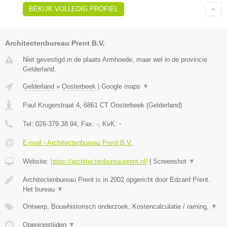
BEKIJK VOLLEDIG PROFIEL
Architectenbureau Prent B.V.
Niet gevestigd in de plaats Armhoede, maar wel in de provincie
Gelderland.
Gelderland
»
Oosterbeek
|
Google maps
▼
Paul Krugerstraat 4
,
6861 CT
Oosterbeek
(
Gelderland
)
Tel:
026-379 38 94
, Fax:
-
, KvK:
-
E-mail › Architectenbureau Prent B.V.
Website:
https://architectenbureauprent.nl/
|
Screenshot
▼
Architectenbureau Prent is in 2002 opgericht door Edzard Prent.
Het bureau
▼
Ontwerp, Bouwhistorisch onderzoek, Kostencalculatie / raming,
▼
Openingstijden
▼