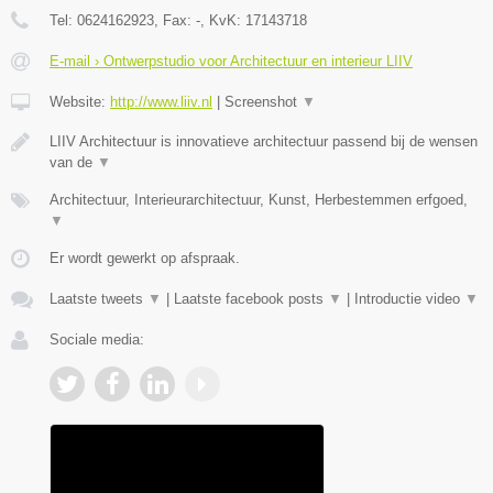
Tel:
0624162923
, Fax:
-
, KvK:
17143718
E-mail › Ontwerpstudio voor Architectuur en interieur LIIV
Website:
http://www.liiv.nl
|
Screenshot
▼
LIIV Architectuur is innovatieve architectuur passend bij de wensen
van de
▼
Architectuur, Interieurarchitectuur, Kunst, Herbestemmen erfgoed,
▼
Er wordt gewerkt op afspraak.
Laatste tweets
▼
|
Laatste facebook posts
▼
|
Introductie video
▼
Sociale media: