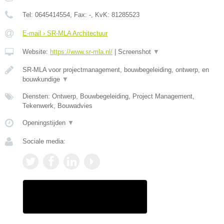
Tel:
0645414554
, Fax:
-
, KvK:
81285523
E-mail › SR-MLA Architectuur
Website:
https://www.sr-mla.nl/
|
Screenshot
▼
SR-MLA voor projectmanagement, bouwbegeleiding, ontwerp, en
bouwkundige
▼
Diensten: Ontwerp, Bouwbegeleiding, Project Management,
Tekenwerk, Bouwadvies
Openingstijden
▼
Sociale media: