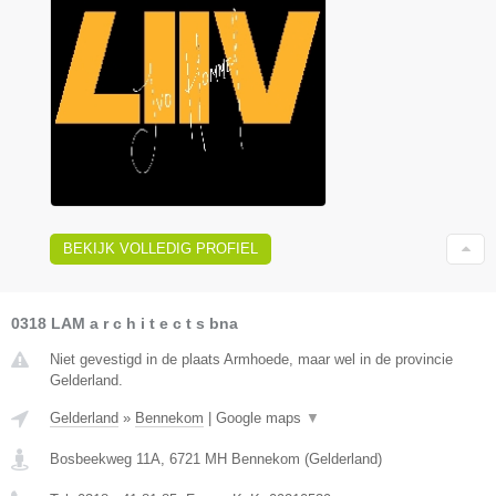
BEKIJK VOLLEDIG PROFIEL
0318 LAM a r c h i t e c t s bna
Niet gevestigd in de plaats Armhoede, maar wel in de provincie
Gelderland.
Gelderland
»
Bennekom
|
Google maps
▼
Bosbeekweg 11A
,
6721 MH
Bennekom
(
Gelderland
)