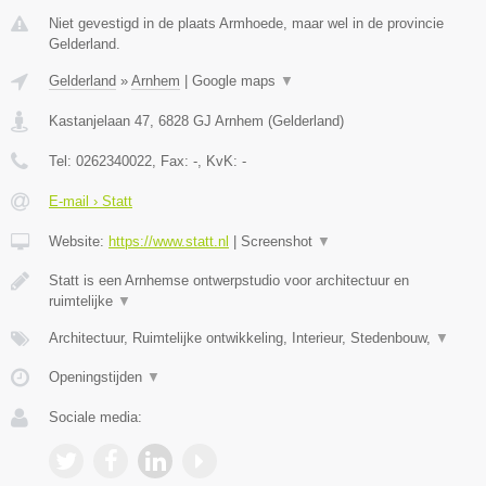
Niet gevestigd in de plaats Armhoede, maar wel in de provincie
Gelderland.
Gelderland
»
Arnhem
|
Google maps
▼
Kastanjelaan 47
,
6828 GJ
Arnhem
(
Gelderland
)
Tel:
0262340022
, Fax:
-
, KvK:
-
E-mail › Statt
Website:
https://www.statt.nl
|
Screenshot
▼
Statt is een Arnhemse ontwerpstudio voor architectuur en
ruimtelijke
▼
Architectuur, Ruimtelijke ontwikkeling, Interieur, Stedenbouw,
▼
Openingstijden
▼
Sociale media: