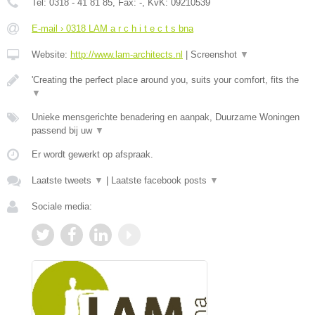
Tel:
0318 - 41 81 85
, Fax:
-
, KvK:
09210539
E-mail › 0318 LAM a r c h i t e c t s bna
Website:
http://www.lam-architects.nl
|
Screenshot
▼
'Creating the perfect place around you, suits your comfort, fits the
▼
Unieke mensgerichte benadering en aanpak, Duurzame Woningen
passend bij uw
▼
Er wordt gewerkt op afspraak.
Laatste tweets
▼
|
Laatste facebook posts
▼
Sociale media: