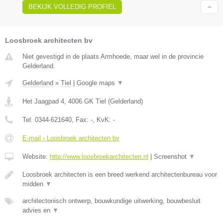
BEKIJK VOLLEDIG PROFIEL
Loosbroek architecten bv
Niet gevestigd in de plaats Armhoede, maar wel in de provincie
Gelderland.
Gelderland
»
Tiel
|
Google maps
▼
Het Jaagpad 4
,
4006 GK
Tiel
(
Gelderland
)
Tel:
0344-621640
, Fax:
-
, KvK:
-
E-mail › Loosbroek architecten bv
Website:
http://www.loosbroekarchitecten.nl
|
Screenshot
▼
Loosbroek architecten is een breed werkend architectenbureau voor
midden
▼
architectonisch ontwerp, bouwkundige uitwerking, bouwbesluit
advies en
▼