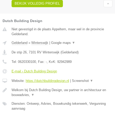
BEKIJK VOLLEDIG PROFIEL
Dutch Building Design
Niet gevestigd in de plaats Appeltern, maar wel in de provincie
Gelderland.
Gelderland
»
Winterswijk
|
Google maps
▼
De stip 26
,
7101 RV
Winterswijk
(
Gelderland
)
Tel:
0620330100
, Fax:
-
, KvK:
92942989
E-mail › Dutch Building Design
Website:
https://dutchbuildingdesign.nl
|
Screenshot
▼
Welkom bij Dutch Building Design, uw partner in architectuur en
bouwadvies,
▼
Diensten: Ontwerp, Advies, Bouwkundig tekenwerk, Vergunning
aanvraag