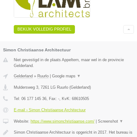
BEKIJK VOLLEDIG PROFIEL
Simon Christiaanse Architectuur
Niet gevestigd in de plaats Appeltern, maar wel in de provincie
Gelderland.
Gelderland
»
Ruurlo
|
Google maps
▼
Muldersweg 3
,
7261 LG
Ruurlo
(
Gelderland
)
Tel:
06 177 145 36
, Fax:
-
, KvK:
68610505
E-mail › Simon Christiaanse Architectuur
Website:
https://www.simonchristiaanse.com/
|
Screenshot
▼
Simon Christiaanse Architectuur is opgericht in 2017. Het bureau is