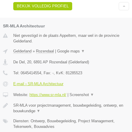
BEKIJK VOLLEDIG PROFIEL
SR-MLA Architectuur
Niet gevestigd in de plaats Appeltern, maar wel in de provincie
Gelderland.
Gelderland
»
Rozendaal
|
Google maps
▼
De Del, 20
,
6891 AP
Rozendaal
(
Gelderland
)
Tel:
0645414554
, Fax:
-
, KvK:
81285523
E-mail › SR-MLA Architectuur
Website:
https://www.sr-mla.nl/
|
Screenshot
▼
SR-MLA voor projectmanagement, bouwbegeleiding, ontwerp, en
bouwkundige
▼
Diensten: Ontwerp, Bouwbegeleiding, Project Management,
Tekenwerk, Bouwadvies