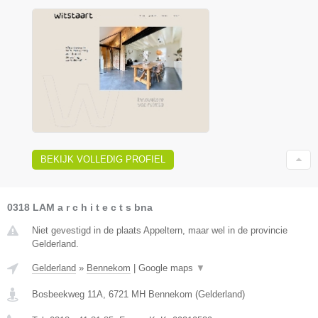
BEKIJK VOLLEDIG PROFIEL
0318 LAM a r c h i t e c t s bna
Niet gevestigd in de plaats Appeltern, maar wel in de provincie
Gelderland.
Gelderland
»
Bennekom
|
Google maps
▼
Bosbeekweg 11A
,
6721 MH
Bennekom
(
Gelderland
)