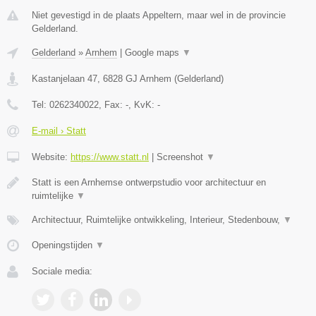
Niet gevestigd in de plaats Appeltern, maar wel in de provincie
Gelderland.
Gelderland
»
Arnhem
|
Google maps
▼
Kastanjelaan 47
,
6828 GJ
Arnhem
(
Gelderland
)
Tel:
0262340022
, Fax:
-
, KvK:
-
E-mail › Statt
Website:
https://www.statt.nl
|
Screenshot
▼
Statt is een Arnhemse ontwerpstudio voor architectuur en
ruimtelijke
▼
Architectuur, Ruimtelijke ontwikkeling, Interieur, Stedenbouw,
▼
Openingstijden
▼
Sociale media: