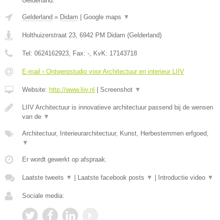
Gelderland.
Gelderland
»
Didam
|
Google maps
▼
Holthuizerstraat 23
,
6942 PM
Didam
(
Gelderland
)
Tel:
0624162923
, Fax:
-
, KvK:
17143718
E-mail › Ontwerpstudio voor Architectuur en interieur LIIV
Website:
http://www.liiv.nl
|
Screenshot
▼
LIIV Architectuur is innovatieve architectuur passend bij de wensen
van de
▼
Architectuur, Interieurarchitectuur, Kunst, Herbestemmen erfgoed,
▼
Er wordt gewerkt op afspraak.
Laatste tweets
▼
|
Laatste facebook posts
▼
|
Introductie video
▼
Sociale media: