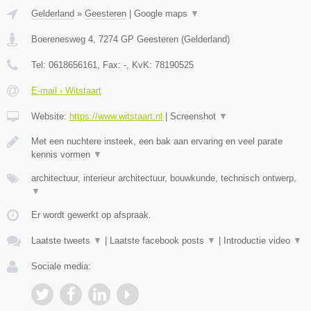
Gelderland
»
Geesteren
|
Google maps
▼
Boerenesweg 4
,
7274 GP
Geesteren
(
Gelderland
)
Tel:
0618656161
, Fax:
-
, KvK:
78190525
E-mail › Witstaart
Website:
https://www.witstaart.nl
|
Screenshot
▼
Met een nuchtere insteek, een bak aan ervaring en veel parate
kennis vormen
▼
architectuur, interieur architectuur, bouwkunde, technisch ontwerp,
▼
Er wordt gewerkt op afspraak.
Laatste tweets
▼
|
Laatste facebook posts
▼
|
Introductie video
▼
Sociale media: