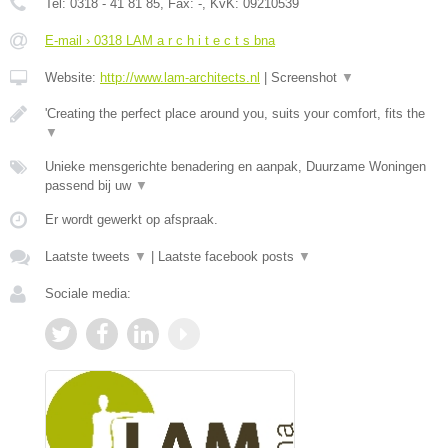
Tel:
0318 - 41 81 85
, Fax:
-
, KvK:
09210539
E-mail › 0318 LAM a r c h i t e c t s bna
Website:
http://www.lam-architects.nl
|
Screenshot
▼
'Creating the perfect place around you, suits your comfort, fits the
▼
Unieke mensgerichte benadering en aanpak, Duurzame Woningen
passend bij uw
▼
Er wordt gewerkt op afspraak.
Laatste tweets
▼
|
Laatste facebook posts
▼
Sociale media: