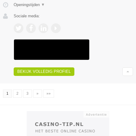
Openingstijden
▼
Sociale media:
BEKIJK VOLLEDIG PROFIEL
1
2
3
»
»»