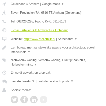
Gelderland
»
Arnhem
|
Google maps
▼
Zeven Provincien 7A
,
6816 TZ
Arnhem
(
Gelderland
)
Tel:
0624266295
, Fax:
-
, KvK:
09186133
E-mail › Atelier Blik Architectuur | interieur
Website:
http://www.atelierblik.nl
|
Screenshot
▼
Een bureau met aanstekelijke passie voor architectuur, zowel
interieur als
▼
Nieuwbouw woning, Verbouw woning, Praktijk aan huis,
Herbestemming,
▼
Er wordt gewerkt op afspraak.
Laatste tweets
▼
|
Laatste facebook posts
▼
Sociale media: