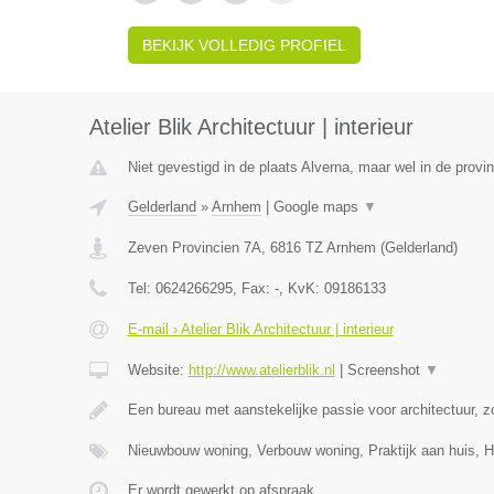
BEKIJK VOLLEDIG PROFIEL
Atelier Blik Architectuur | interieur
Niet gevestigd in de plaats Alverna, maar wel in de provi
Gelderland
»
Arnhem
|
Google maps
▼
Zeven Provincien 7A
,
6816 TZ
Arnhem
(
Gelderland
)
Tel:
0624266295
, Fax:
-
, KvK:
09186133
E-mail › Atelier Blik Architectuur | interieur
Website:
http://www.atelierblik.nl
|
Screenshot
▼
Een bureau met aanstekelijke passie voor architectuur, zo
Nieuwbouw woning, Verbouw woning, Praktijk aan huis,
Er wordt gewerkt op afspraak.