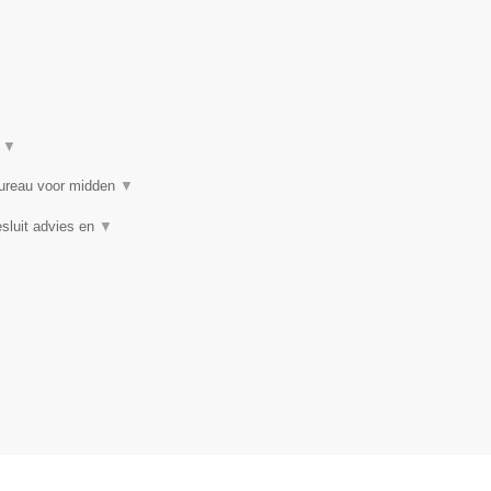
t
▼
bureau voor midden
▼
sluit advies en
▼