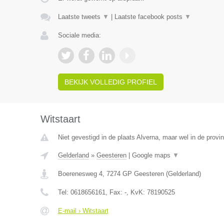
Laatste tweets
▼
|
Laatste facebook posts
▼
Sociale media:
BEKIJK VOLLEDIG PROFIEL
Witstaart
Niet gevestigd in de plaats Alverna, maar wel in de provi
Gelderland
»
Geesteren
|
Google maps
▼
Boerenesweg 4
,
7274 GP
Geesteren
(
Gelderland
)
Tel:
0618656161
, Fax:
-
, KvK:
78190525
E-mail › Witstaart