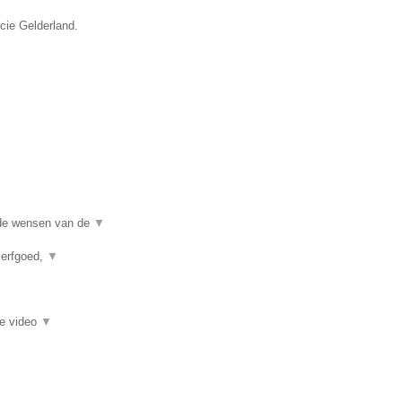
ncie Gelderland.
j de wensen van de
▼
 erfgoed,
▼
ie video
▼