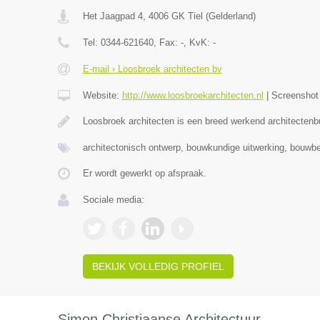
Het Jaagpad 4
,
4006 GK
Tiel
(
Gelderland
)
Tel:
0344-621640
, Fax:
-
, KvK:
-
E-mail › Loosbroek architecten bv
Website:
http://www.loosbroekarchitecten.nl
|
Screensho
Loosbroek architecten is een breed werkend architecten
architectonisch ontwerp, bouwkundige uitwerking, bouwbe
Er wordt gewerkt op afspraak.
Sociale media:
BEKIJK VOLLEDIG PROFIEL
Simon Christiaanse Architectuur