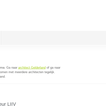
erna
. Ga naar
architect Gelderland
of ga naar
komen met meerdere architecten tegelijk.
land.
eur LIIV