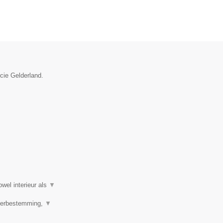
ncie Gelderland.
wel interieur als
▼
 Herbestemming,
▼