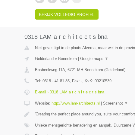
BEKIJK VOLLEDIG PROFIEL
0318 LAM a r c h i t e c t s bna
Niet gevestigd in de plaats Alverna, maar wel in de provi
Gelderland
»
Bennekom
|
Google maps
▼
Bosbeekweg 11A
,
6721 MH
Bennekom
(
Gelderland
)
Tel:
0318 - 41 81 85
, Fax:
-
, KvK:
09210539
E-mail › 0318 LAM a r c h i t e c t s bna
Website:
http://www.lam-architects.nl
|
Screenshot
▼
'Creating the perfect place around you, suits your comfort
Unieke mensgerichte benadering en aanpak, Duurzame 