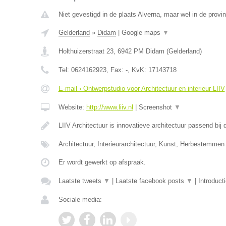
Niet gevestigd in de plaats Alverna, maar wel in de provi
Gelderland
»
Didam
|
Google maps
▼
Holthuizerstraat 23
,
6942 PM
Didam
(
Gelderland
)
Tel:
0624162923
, Fax:
-
, KvK:
17143718
E-mail › Ontwerpstudio voor Architectuur en interieur LIIV
Website:
http://www.liiv.nl
|
Screenshot
▼
LIIV Architectuur is innovatieve architectuur passend bi
Architectuur, Interieurarchitectuur, Kunst, Herbestemmen
Er wordt gewerkt op afspraak.
Laatste tweets
▼
|
Laatste facebook posts
▼
|
Introduct
Sociale media: