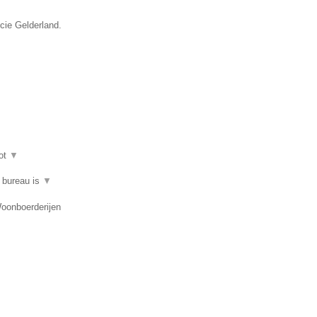
ncie Gelderland.
ot
▼
t bureau is
▼
Woonboerderijen