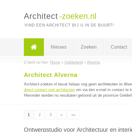
Architect
-zoeken.nl
VIND EEN ARCHITECT BIJ U IN DE BUURT!
Nieuws
Zoeken
Contact
U bent nu hier:
Home
»
Gelderland
»
Alverna
Architect Alverna
Architect-zoeken.nl bevat helaas nog geen
architecten in Alv
direct contact met architecten
om via één e-mail in contact te 
Hieronder worden nu resultaten getoond uit de provincie Gelder
1
2
3
»
»»
Ontwerpstudio voor Architectuur en interi