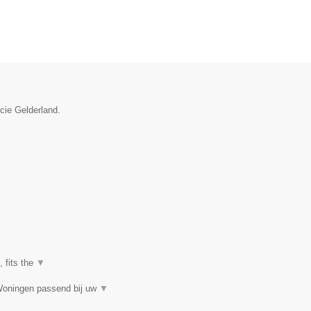
ncie Gelderland.
, fits the
▼
Woningen passend bij uw
▼