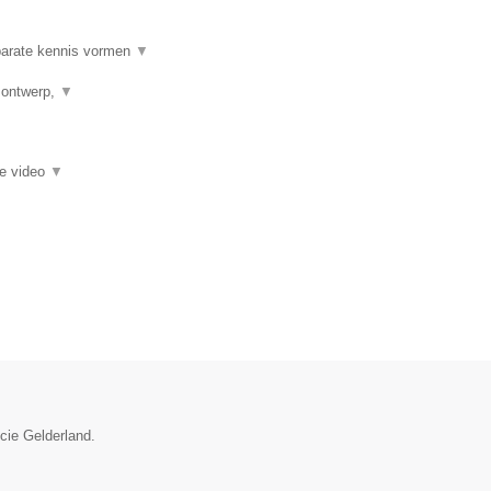
 parate kennis vormen
▼
h ontwerp,
▼
ie video
▼
ncie Gelderland.