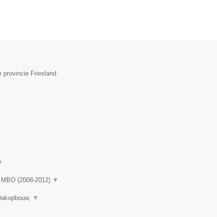
 provincie Friesland.
▼
rd MBO (2008-2012)
▼
 Dakopbouw,
▼