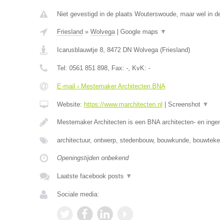
Niet gevestigd in de plaats Wouterswoude, maar wel in de
Friesland
»
Wolvega
|
Google maps
▼
Icarusblauwtje 8
,
8472 DN
Wolvega
(
Friesland
)
Tel:
0561 851 898
, Fax:
-
, KvK:
-
E-mail › Mestemaker Architecten BNA
Website:
https://www.marchitecten.nl
|
Screenshot
▼
Mestemaker Architecten is een BNA architecten- en inge
architectuur, ontwerp, stedenbouw, bouwkunde, bouwtek
Openingstijden onbekend
Laatste facebook posts
▼
Sociale media: