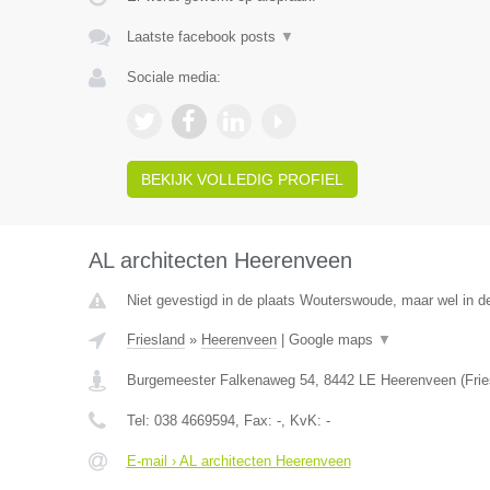
Laatste facebook posts
▼
Sociale media:
BEKIJK VOLLEDIG PROFIEL
AL architecten Heerenveen
Niet gevestigd in de plaats Wouterswoude, maar wel in de
Friesland
»
Heerenveen
|
Google maps
▼
Burgemeester Falkenaweg 54
,
8442 LE
Heerenveen
(
Fri
Tel:
038 4669594
, Fax:
-
, KvK:
-
E-mail › AL architecten Heerenveen