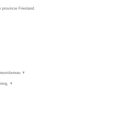
 provincie Friesland.
nieursbureau
▼
ening,
▼