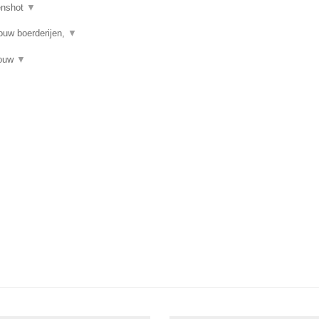
enshot
▼
ouw boerderijen,
▼
bouw
▼