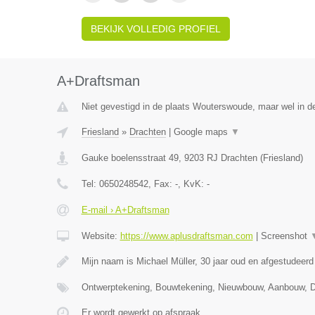
BEKIJK VOLLEDIG PROFIEL
A+Draftsman
Niet gevestigd in de plaats Wouterswoude, maar wel in de
Friesland
»
Drachten
|
Google maps
▼
Gauke boelensstraat 49
,
9203 RJ
Drachten
(
Friesland
)
Tel:
0650248542
, Fax:
-
, KvK:
-
E-mail › A+Draftsman
Website:
https://www.aplusdraftsman.com
|
Screenshot
Mijn naam is Michael Müller, 30 jaar oud en afgestudee
Ontwerptekening, Bouwtekening, Nieuwbouw, Aanbouw,
Er wordt gewerkt op afspraak.