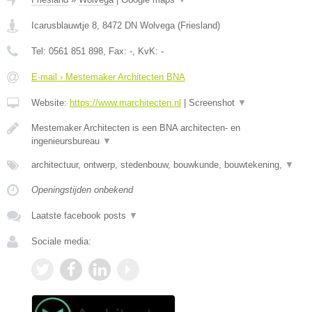
Icarusblauwtje 8
,
8472 DN
Wolvega
(
Friesland
)
Tel:
0561 851 898
, Fax:
-
, KvK:
-
E-mail › Mestemaker Architecten BNA
Website:
https://www.marchitecten.nl
|
Screenshot
▼
Mestemaker Architecten is een BNA architecten- en
ingenieursbureau
▼
architectuur, ontwerp, stedenbouw, bouwkunde, bouwtekening,
▼
Openingstijden onbekend
Laatste facebook posts
▼
Sociale media: