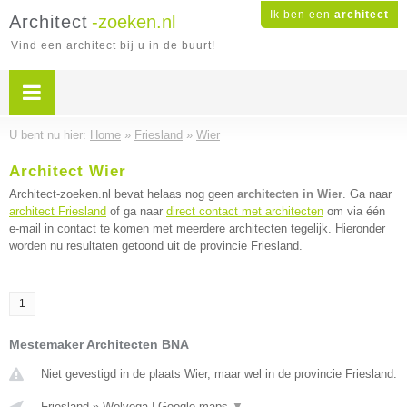
Ik ben een
architect
Architect
-zoeken.nl
Vind een architect bij u in de buurt!
U bent nu hier:
Home
»
Friesland
»
Wier
Architect Wier
Architect-zoeken.nl bevat helaas nog geen
architecten in Wier
. Ga naar
architect Friesland
of ga naar
direct contact met architecten
om via één
e-mail in contact te komen met meerdere architecten tegelijk. Hieronder
worden nu resultaten getoond uit de provincie Friesland.
1
Mestemaker Architecten BNA
Niet gevestigd in de plaats Wier, maar wel in de provincie Friesland.
Friesland
»
Wolvega
|
Google maps
▼