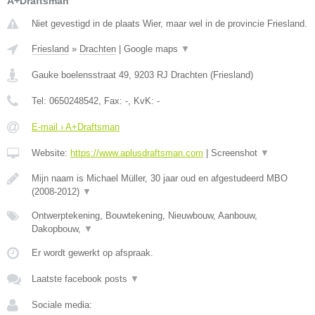
A+Draftsman
Niet gevestigd in de plaats Wier, maar wel in de provincie Friesland.
Friesland
»
Drachten
|
Google maps
▼
Gauke boelensstraat 49
,
9203 RJ
Drachten
(
Friesland
)
Tel:
0650248542
, Fax:
-
, KvK:
-
E-mail › A+Draftsman
Website:
https://www.aplusdraftsman.com
|
Screenshot
▼
Mijn naam is Michael Müller, 30 jaar oud en afgestudeerd MBO
(2008-2012)
▼
Ontwerptekening, Bouwtekening, Nieuwbouw, Aanbouw,
Dakopbouw,
▼
Er wordt gewerkt op afspraak.
Laatste facebook posts
▼
Sociale media: