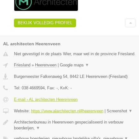
BEKIJK VOLLEDIG PROFIEL
AL architecten Heerenveen
Niet gevestigd in de plaats Wier, maar wel in de provincie Friesland.
Friesland
»
Heerenveen
|
Google maps
▼
Burgemeester Falkenaweg 54
,
8442 LE
Heerenveen
(
Friesland
)
Tel:
038 4669594
, Fax:
-
, KvK:
-
E-mail › AL architecten Heerenveen
Website:
https://www.alarchitecten.nl#heerenveen
|
Screenshot
▼
Architectenbureau in Heerenveen gespecialiseerd in verbouw
boerderijen,
▼
verbouw boerderijen, nieuwbouw landelijke villa's, nieuwbouw
▼