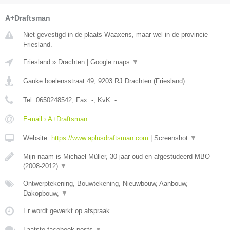
A+Draftsman
Niet gevestigd in de plaats Waaxens, maar wel in de provincie
Friesland.
Friesland
»
Drachten
|
Google maps
▼
Gauke boelensstraat 49
,
9203 RJ
Drachten
(
Friesland
)
Tel:
0650248542
, Fax:
-
, KvK:
-
E-mail › A+Draftsman
Website:
https://www.aplusdraftsman.com
|
Screenshot
▼
Mijn naam is Michael Müller, 30 jaar oud en afgestudeerd MBO
(2008-2012)
▼
Ontwerptekening, Bouwtekening, Nieuwbouw, Aanbouw,
Dakopbouw,
▼
Er wordt gewerkt op afspraak.
Laatste facebook posts
▼