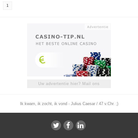
1
Uw advertentie hier? Mail ons
Ik kwam, ik zocht, ik vond - Julius Caesar / 47 v.Chr. ;)