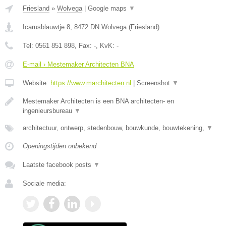
Friesland
»
Wolvega
|
Google maps
▼
Icarusblauwtje 8
,
8472 DN
Wolvega
(
Friesland
)
Tel:
0561 851 898
, Fax:
-
, KvK:
-
E-mail › Mestemaker Architecten BNA
Website:
https://www.marchitecten.nl
|
Screenshot
▼
Mestemaker Architecten is een BNA architecten- en
ingenieursbureau
▼
architectuur, ontwerp, stedenbouw, bouwkunde, bouwtekening,
▼
Openingstijden onbekend
Laatste facebook posts
▼
Sociale media: