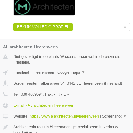
BEKIJK VOLLEDIG PROFIEL
AL architecten Heerenveen
Niet gevestigd in de plaats Waaxens, maar wel in de provincie
Friesland.
Friesland
»
Heerenveen
|
Google maps
▼
Burgemeester Falkenaweg 54
,
8442 LE
Heerenveen
(
Friesland
)
Tel:
038 4669594
, Fax:
-
, KvK:
-
E-mail › AL architecten Heerenveen
Website:
https://www.alarchitecten.nl#heerenveen
|
Screenshot
▼
Architectenbureau in Heerenveen gespecialiseerd in verbouw
boerderijen,
▼