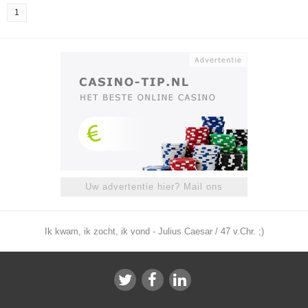
1
Uw advertentie hier? Mail ons
Ik kwam, ik zocht, ik vond - Julius Caesar / 47 v.Chr. ;)