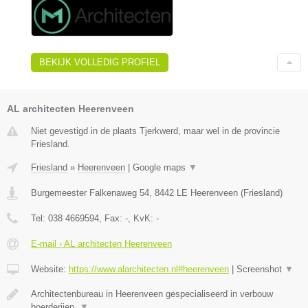
BEKIJK VOLLEDIG PROFIEL
AL architecten Heerenveen
Niet gevestigd in de plaats Tjerkwerd, maar wel in de provincie
Friesland.
Friesland
»
Heerenveen
|
Google maps
▼
Burgemeester Falkenaweg 54
,
8442 LE
Heerenveen
(
Friesland
)
Tel:
038 4669594
, Fax:
-
, KvK:
-
E-mail › AL architecten Heerenveen
Website:
https://www.alarchitecten.nl#heerenveen
|
Screenshot
▼
Architectenbureau in Heerenveen gespecialiseerd in verbouw
boerderijen,
▼