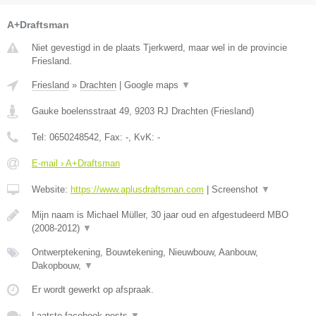
A+Draftsman
Niet gevestigd in de plaats Tjerkwerd, maar wel in de provincie
Friesland.
Friesland
»
Drachten
|
Google maps
▼
Gauke boelensstraat 49
,
9203 RJ
Drachten
(
Friesland
)
Tel:
0650248542
, Fax:
-
, KvK:
-
E-mail › A+Draftsman
Website:
https://www.aplusdraftsman.com
|
Screenshot
▼
Mijn naam is Michael Müller, 30 jaar oud en afgestudeerd MBO
(2008-2012)
▼
Ontwerptekening, Bouwtekening, Nieuwbouw, Aanbouw,
Dakopbouw,
▼
Er wordt gewerkt op afspraak.
Laatste facebook posts
▼