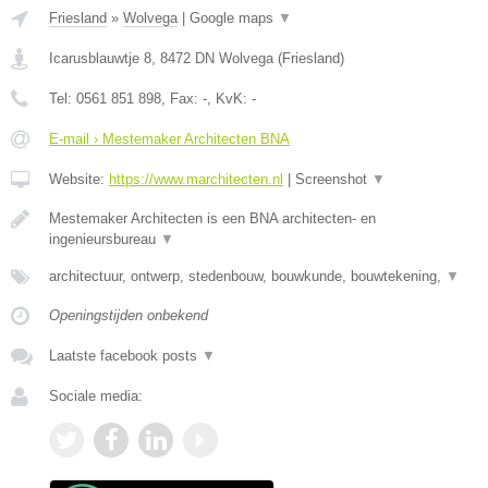
Friesland
»
Wolvega
|
Google maps
▼
Icarusblauwtje 8
,
8472 DN
Wolvega
(
Friesland
)
Tel:
0561 851 898
, Fax:
-
, KvK:
-
E-mail › Mestemaker Architecten BNA
Website:
https://www.marchitecten.nl
|
Screenshot
▼
Mestemaker Architecten is een BNA architecten- en
ingenieursbureau
▼
architectuur, ontwerp, stedenbouw, bouwkunde, bouwtekening,
▼
Openingstijden onbekend
Laatste facebook posts
▼
Sociale media: