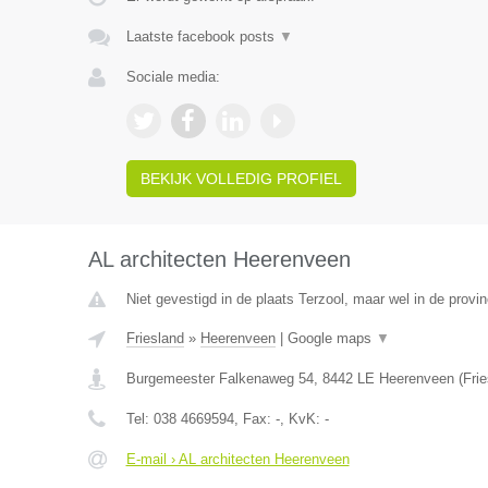
Laatste facebook posts
▼
Sociale media:
BEKIJK VOLLEDIG PROFIEL
AL architecten Heerenveen
Niet gevestigd in de plaats Terzool, maar wel in de provin
Friesland
»
Heerenveen
|
Google maps
▼
Burgemeester Falkenaweg 54
,
8442 LE
Heerenveen
(
Fri
Tel:
038 4669594
, Fax:
-
, KvK:
-
E-mail › AL architecten Heerenveen