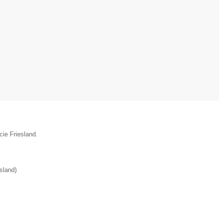
cie Friesland.
esland
)