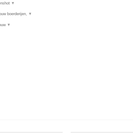
enshot
▼
ouw boerderijen,
▼
bouw
▼