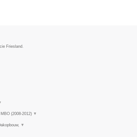
cie Friesland.
▼
rd MBO (2008-2012)
▼
 Dakopbouw,
▼