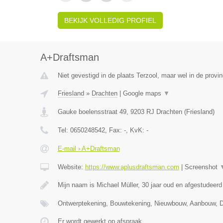
BEKIJK VOLLEDIG PROFIEL
A+Draftsman
Niet gevestigd in de plaats Terzool, maar wel in de provin
Friesland
»
Drachten
|
Google maps
▼
Gauke boelensstraat 49
,
9203 RJ
Drachten
(
Friesland
)
Tel:
0650248542
, Fax:
-
, KvK:
-
E-mail › A+Draftsman
Website:
https://www.aplusdraftsman.com
|
Screenshot
Mijn naam is Michael Müller, 30 jaar oud en afgestudee
Ontwerptekening, Bouwtekening, Nieuwbouw, Aanbouw,
Er wordt gewerkt op afspraak.