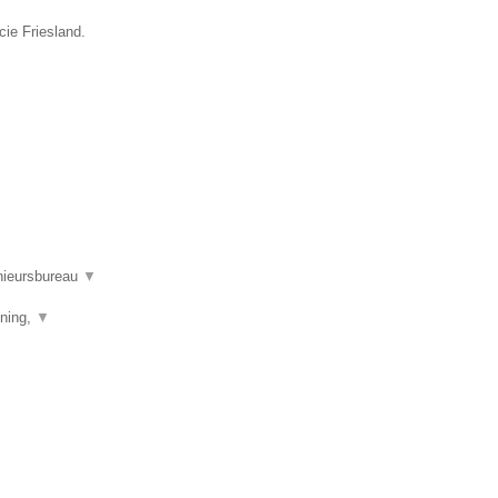
cie Friesland.
nieursbureau
▼
ening,
▼