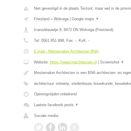
Niet gevestigd in de plaats Terzool, maar wel in de provin
Friesland
»
Wolvega
|
Google maps
▼
Icarusblauwtje 8
,
8472 DN
Wolvega
(
Friesland
)
Tel:
0561 851 898
, Fax:
-
, KvK:
-
E-mail › Mestemaker Architecten BNA
Website:
https://www.marchitecten.nl
|
Screenshot
▼
Mestemaker Architecten is een BNA architecten- en inge
architectuur, ontwerp, stedenbouw, bouwkunde, bouwtek
Openingstijden onbekend
Laatste facebook posts
▼
Sociale media: