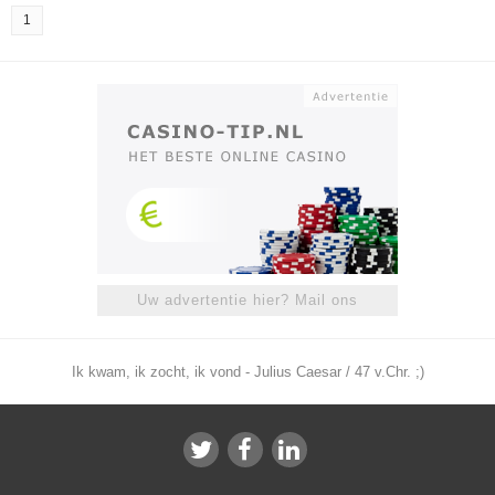
1
Uw advertentie hier? Mail ons
Ik kwam, ik zocht, ik vond - Julius Caesar / 47 v.Chr. ;)