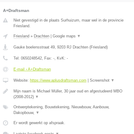
A+Draftsman
Niet gevestigd in de plaats Surhuizum, maar wel in de provincie
Friesland.
Friesland
»
Drachten
|
Google maps
▼
Gauke boelensstraat 49
,
9203 RJ
Drachten
(
Friesland
)
Tel:
0650248542
, Fax:
-
, KvK:
-
E-mail › A+Draftsman
Website:
https://www.aplusdraftsman.com
|
Screenshot
▼
Mijn naam is Michael Müller, 30 jaar oud en afgestudeerd MBO
(2008-2012)
▼
Ontwerptekening, Bouwtekening, Nieuwbouw, Aanbouw,
Dakopbouw,
▼
Er wordt gewerkt op afspraak.
Laatste facebook posts
▼