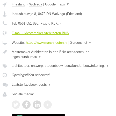
Friesland
»
Wolvega
|
Google maps
▼
Icarusblauwtje 8
,
8472 DN
Wolvega
(
Friesland
)
Tel:
0561 851 898
, Fax:
-
, KvK:
-
E-mail › Mestemaker Architecten BNA
Website:
https://www.marchitecten.nl
|
Screenshot
▼
Mestemaker Architecten is een BNA architecten- en
ingenieursbureau
▼
architectuur, ontwerp, stedenbouw, bouwkunde, bouwtekening,
▼
Openingstijden onbekend
Laatste facebook posts
▼
Sociale media: