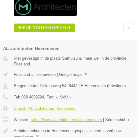
BEKIJK VOLLEDIG PROFIEL
AL architecten Heerenveen
Niet gevestigd in de plaats Surhuizum, maar wel in de provincie
Friesland.
Friesland
»
Heerenveen
|
Google maps
▼
Burgemeester Falkenaweg 54
,
8442 LE
Heerenveen
(
Friesland
)
Tel:
038 4669594
, Fax:
-
, KvK:
-
E-mail › AL architecten Heerenveen
Website:
https://www.alarchitecten.nl#heerenveen
|
Screenshot
▼
Architectenbureau in Heerenveen gespecialiseerd in verbouw
boerderijen,
▼