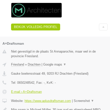
BEKIJK VOLLEDIG PROFIEL
A+Draftsman
Niet gevestigd in de plaats St Annaparochie, maar wel in de
provincie Friesland.
Friesland
»
Drachten
|
Google maps
▼
Gauke boelensstraat 49
,
9203 RJ
Drachten
(
Friesland
)
Tel:
0650248542
, Fax:
-
, KvK:
-
E-mail › A+Draftsman
Website:
https://www.aplusdraftsman.com
|
Screenshot
▼
Mijn naam is Michael Müller, 30 jaar oud en afgestudeerd MBO