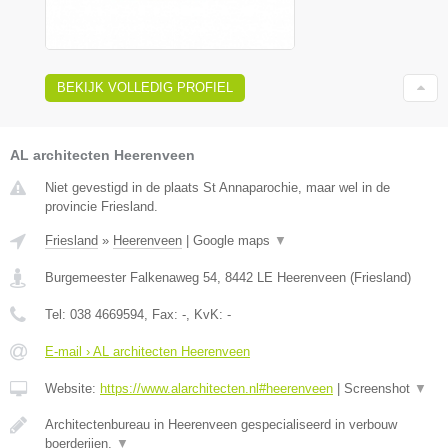
BEKIJK VOLLEDIG PROFIEL
AL architecten Heerenveen
Niet gevestigd in de plaats St Annaparochie, maar wel in de
provincie Friesland.
Friesland
»
Heerenveen
|
Google maps
▼
Burgemeester Falkenaweg 54
,
8442 LE
Heerenveen
(
Friesland
)
Tel:
038 4669594
, Fax:
-
, KvK:
-
E-mail › AL architecten Heerenveen
Website:
https://www.alarchitecten.nl#heerenveen
|
Screenshot
▼
Architectenbureau in Heerenveen gespecialiseerd in verbouw
boerderijen,
▼