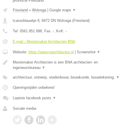
provincie Friesland.
Friesland
»
Wolvega
|
Google maps
▼
Icarusblauwtje 8
,
8472 DN
Wolvega
(
Friesland
)
Tel:
0561 851 898
, Fax:
-
, KvK:
-
E-mail › Mestemaker Architecten BNA
Website:
https://www.marchitecten.nl
|
Screenshot
▼
Mestemaker Architecten is een BNA architecten- en
ingenieursbureau
▼
architectuur, ontwerp, stedenbouw, bouwkunde, bouwtekening,
▼
Openingstijden onbekend
Laatste facebook posts
▼
Sociale media: