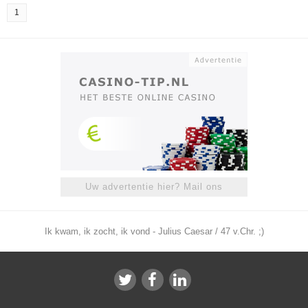
1
Uw advertentie hier? Mail ons
Ik kwam, ik zocht, ik vond - Julius Caesar / 47 v.Chr. ;)