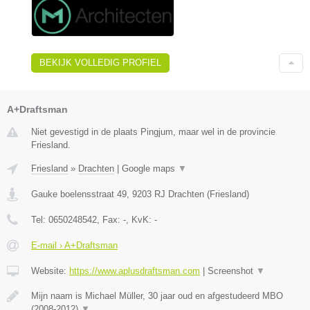
BEKIJK VOLLEDIG PROFIEL
A+Draftsman
Niet gevestigd in de plaats Pingjum, maar wel in de provincie
Friesland.
Friesland
»
Drachten
|
Google maps
▼
Gauke boelensstraat 49
,
9203 RJ
Drachten
(
Friesland
)
Tel:
0650248542
, Fax:
-
, KvK:
-
E-mail › A+Draftsman
Website:
https://www.aplusdraftsman.com
|
Screenshot
▼
Mijn naam is Michael Müller, 30 jaar oud en afgestudeerd MBO
(2008-2012)
▼