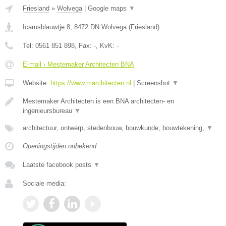
Friesland
»
Wolvega
|
Google maps
▼
Icarusblauwtje 8
,
8472 DN
Wolvega
(
Friesland
)
Tel:
0561 851 898
, Fax:
-
, KvK:
-
E-mail › Mestemaker Architecten BNA
Website:
https://www.marchitecten.nl
|
Screenshot
▼
Mestemaker Architecten is een BNA architecten- en
ingenieursbureau
▼
architectuur, ontwerp, stedenbouw, bouwkunde, bouwtekening,
▼
Openingstijden onbekend
Laatste facebook posts
▼
Sociale media: