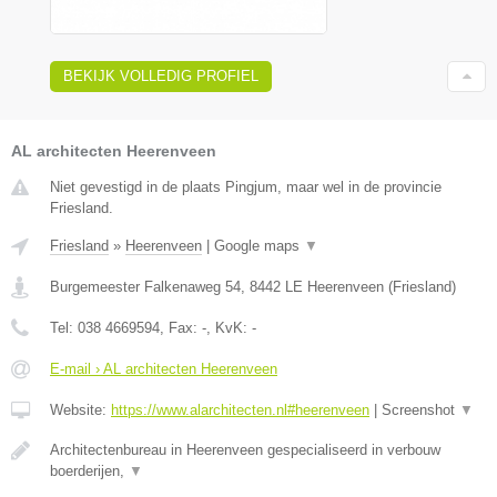
BEKIJK VOLLEDIG PROFIEL
AL architecten Heerenveen
Niet gevestigd in de plaats Pingjum, maar wel in de provincie
Friesland.
Friesland
»
Heerenveen
|
Google maps
▼
Burgemeester Falkenaweg 54
,
8442 LE
Heerenveen
(
Friesland
)
Tel:
038 4669594
, Fax:
-
, KvK:
-
E-mail › AL architecten Heerenveen
Website:
https://www.alarchitecten.nl#heerenveen
|
Screenshot
▼
Architectenbureau in Heerenveen gespecialiseerd in verbouw
boerderijen,
▼