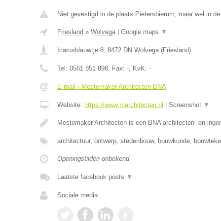
Niet gevestigd in de plaats Pietersbierum, maar wel in de 
Friesland
»
Wolvega
|
Google maps
▼
Icarusblauwtje 8
,
8472 DN
Wolvega
(
Friesland
)
Tel:
0561 851 898
, Fax:
-
, KvK:
-
E-mail › Mestemaker Architecten BNA
Website:
https://www.marchitecten.nl
|
Screenshot
▼
Mestemaker Architecten is een BNA architecten- en inge
architectuur, ontwerp, stedenbouw, bouwkunde, bouwtek
Openingstijden onbekend
Laatste facebook posts
▼
Sociale media: