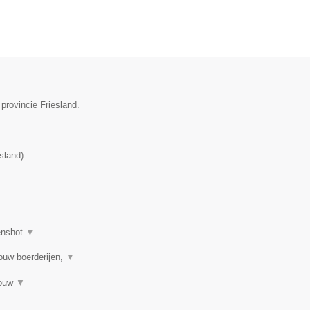
provincie Friesland.
esland
)
enshot
▼
ouw boerderijen,
▼
bouw
▼