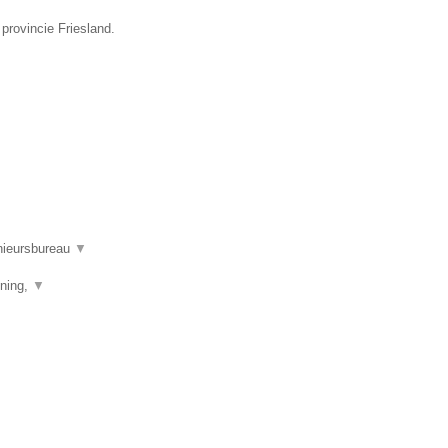
provincie Friesland.
nieursbureau
▼
ening,
▼