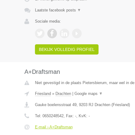
Laatste facebook posts
▼
Sociale media:
BEKIJK VOLLEDIG PROFIEL
A+Draftsman
Niet gevestigd in de plaats Pietersbierum, maar wel in de 
Friesland
»
Drachten
|
Google maps
▼
Gauke boelensstraat 49
,
9203 RJ
Drachten
(
Friesland
)
Tel:
0650248542
, Fax:
-
, KvK:
-
E-mail › A+Draftsman