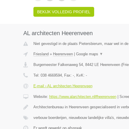
BEKIJK VOLLEDIG PROFIEL
AL architecten Heerenveen
Niet gevestigd in de plaats Pietersbierum, maar wel in de 
Friesland
»
Heerenveen
|
Google maps
▼
Burgemeester Falkenaweg 54
,
8442 LE
Heerenveen
(
Fri
Tel:
038 4669594
, Fax:
-
, KvK:
-
E-mail › AL architecten Heerenveen
Website:
https://www.alarchitecten.nl#heerenveen
|
Scre
Architectenbureau in Heerenveen gespecialiseerd in verb
verbouw boerderijen, nieuwbouw landelijke villa's, nieuw
Er wordt gewerkt op afspraak.