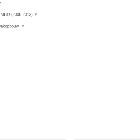
▼
rd MBO (2008-2012)
▼
 Dakopbouw,
▼