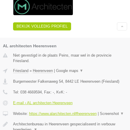
BEKIJK VOLLEDIG PROFIEL
AL architecten Heerenveen
Niet gevestigd in de plaats Peins, maar wel in de provincie
Friesland.
Friesland
»
Heerenveen
|
Google maps
▼
Burgemeester Falkenaweg 54
,
8442 LE
Heerenveen
(
Friesland
)
Tel:
038 4669594
, Fax:
-
, KvK:
-
E-mail › AL architecten Heerenveen
Website:
https://www.alarchitecten.nl#heerenveen
|
Screenshot
▼
Architectenbureau in Heerenveen gespecialiseerd in verbouw
boerderijen,
▼