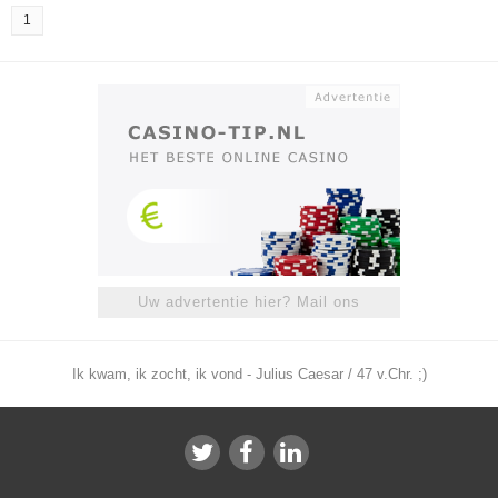
1
Uw advertentie hier? Mail ons
Ik kwam, ik zocht, ik vond - Julius Caesar / 47 v.Chr. ;)