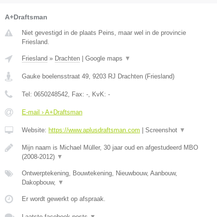
A+Draftsman
Niet gevestigd in de plaats Peins, maar wel in de provincie
Friesland.
Friesland
»
Drachten
|
Google maps
▼
Gauke boelensstraat 49
,
9203 RJ
Drachten
(
Friesland
)
Tel:
0650248542
, Fax:
-
, KvK:
-
E-mail › A+Draftsman
Website:
https://www.aplusdraftsman.com
|
Screenshot
▼
Mijn naam is Michael Müller, 30 jaar oud en afgestudeerd MBO
(2008-2012)
▼
Ontwerptekening, Bouwtekening, Nieuwbouw, Aanbouw,
Dakopbouw,
▼
Er wordt gewerkt op afspraak.
Laatste facebook posts
▼