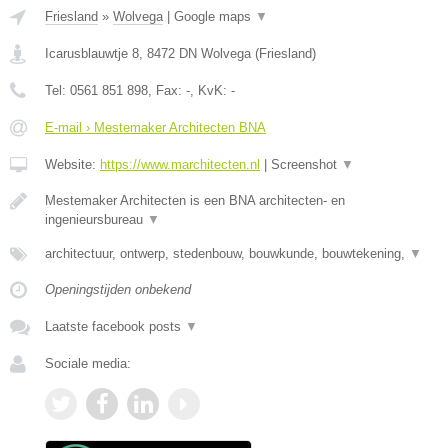
Friesland
»
Wolvega
|
Google maps
▼
Icarusblauwtje 8
,
8472 DN
Wolvega
(
Friesland
)
Tel:
0561 851 898
, Fax:
-
, KvK:
-
E-mail › Mestemaker Architecten BNA
Website:
https://www.marchitecten.nl
|
Screenshot
▼
Mestemaker Architecten is een BNA architecten- en
ingenieursbureau
▼
architectuur, ontwerp, stedenbouw, bouwkunde, bouwtekening,
▼
Openingstijden onbekend
Laatste facebook posts
▼
Sociale media: