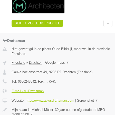
BEKIJK VOLLEDIG PROFIEL
A+Draftsman
Niet gevestigd in de plaats Oude Bildtzijl, maar wel in de provincie
Friesland.
Friesland
»
Drachten
|
Google maps
▼
Gauke boelensstraat 49
,
9203 RJ
Drachten
(
Friesland
)
Tel:
0650248542
, Fax:
-
, KvK:
-
E-mail › A+Draftsman
Website:
https://www.aplusdraftsman.com
|
Screenshot
▼
Mijn naam is Michael Müller, 30 jaar oud en afgestudeerd MBO
(2008-2012)
▼