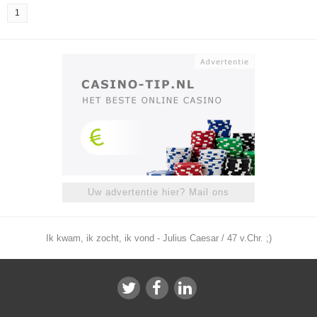
1
Uw advertentie hier? Mail ons
Ik kwam, ik zocht, ik vond - Julius Caesar / 47 v.Chr. ;)