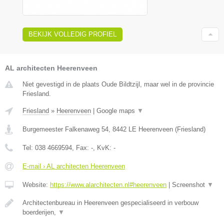
BEKIJK VOLLEDIG PROFIEL
AL architecten Heerenveen
Niet gevestigd in de plaats Oude Bildtzijl, maar wel in de provincie
Friesland.
Friesland
»
Heerenveen
|
Google maps
▼
Burgemeester Falkenaweg 54
,
8442 LE
Heerenveen
(
Friesland
)
Tel:
038 4669594
, Fax:
-
, KvK:
-
E-mail › AL architecten Heerenveen
Website:
https://www.alarchitecten.nl#heerenveen
|
Screenshot
▼
Architectenbureau in Heerenveen gespecialiseerd in verbouw
boerderijen,
▼