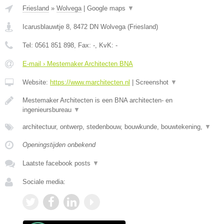
Friesland
»
Wolvega
|
Google maps
▼
Icarusblauwtje 8
,
8472 DN
Wolvega
(
Friesland
)
Tel:
0561 851 898
, Fax:
-
, KvK:
-
E-mail › Mestemaker Architecten BNA
Website:
https://www.marchitecten.nl
|
Screenshot
▼
Mestemaker Architecten is een BNA architecten- en
ingenieursbureau
▼
architectuur, ontwerp, stedenbouw, bouwkunde, bouwtekening,
▼
Openingstijden onbekend
Laatste facebook posts
▼
Sociale media: