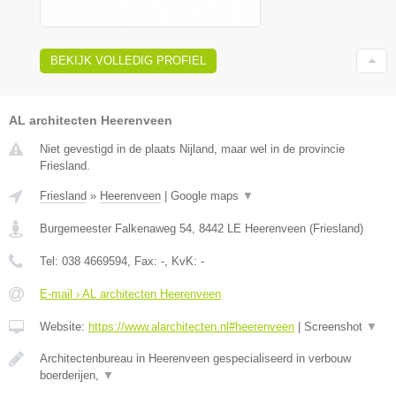
BEKIJK VOLLEDIG PROFIEL
AL architecten Heerenveen
Niet gevestigd in de plaats Nijland, maar wel in de provincie
Friesland.
Friesland
»
Heerenveen
|
Google maps
▼
Burgemeester Falkenaweg 54
,
8442 LE
Heerenveen
(
Friesland
)
Tel:
038 4669594
, Fax:
-
, KvK:
-
E-mail › AL architecten Heerenveen
Website:
https://www.alarchitecten.nl#heerenveen
|
Screenshot
▼
Architectenbureau in Heerenveen gespecialiseerd in verbouw
boerderijen,
▼