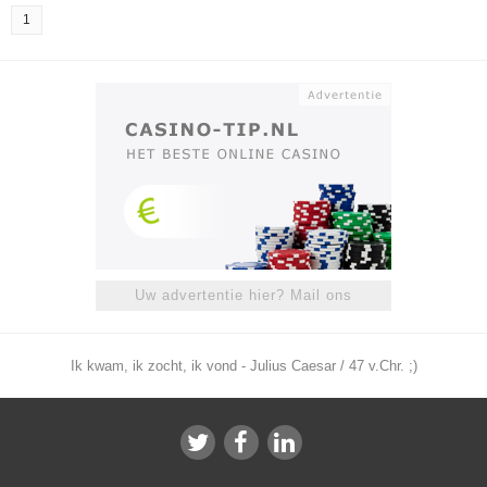
1
Uw advertentie hier? Mail ons
Ik kwam, ik zocht, ik vond - Julius Caesar / 47 v.Chr. ;)