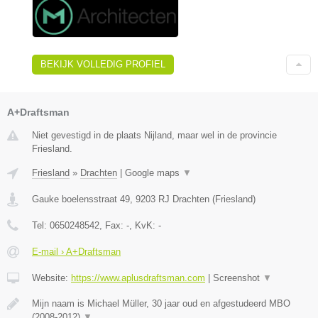
BEKIJK VOLLEDIG PROFIEL
A+Draftsman
Niet gevestigd in de plaats Nijland, maar wel in de provincie
Friesland.
Friesland
»
Drachten
|
Google maps
▼
Gauke boelensstraat 49
,
9203 RJ
Drachten
(
Friesland
)
Tel:
0650248542
, Fax:
-
, KvK:
-
E-mail › A+Draftsman
Website:
https://www.aplusdraftsman.com
|
Screenshot
▼
Mijn naam is Michael Müller, 30 jaar oud en afgestudeerd MBO
(2008-2012)
▼