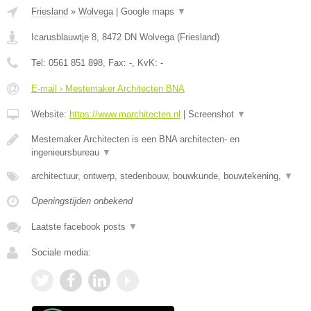
Friesland
»
Wolvega
|
Google maps
▼
Icarusblauwtje 8
,
8472 DN
Wolvega
(
Friesland
)
Tel:
0561 851 898
, Fax:
-
, KvK:
-
E-mail › Mestemaker Architecten BNA
Website:
https://www.marchitecten.nl
|
Screenshot
▼
Mestemaker Architecten is een BNA architecten- en
ingenieursbureau
▼
architectuur, ontwerp, stedenbouw, bouwkunde, bouwtekening,
▼
Openingstijden onbekend
Laatste facebook posts
▼
Sociale media: