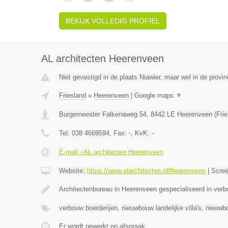
BEKIJK VOLLEDIG PROFIEL
AL architecten Heerenveen
Niet gevestigd in de plaats Niawier, maar wel in de provin
Friesland
»
Heerenveen
|
Google maps
▼
Burgemeester Falkenaweg 54
,
8442 LE
Heerenveen
(
Fri
Tel:
038 4669594
, Fax:
-
, KvK:
-
E-mail › AL architecten Heerenveen
Website:
https://www.alarchitecten.nl#heerenveen
|
Scre
Architectenbureau in Heerenveen gespecialiseerd in verb
verbouw boerderijen, nieuwbouw landelijke villa's, nieuw
Er wordt gewerkt op afspraak.