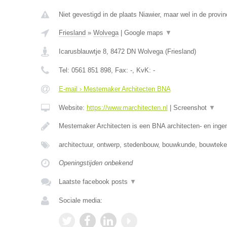
Niet gevestigd in de plaats Niawier, maar wel in de provin
Friesland
»
Wolvega
|
Google maps
▼
Icarusblauwtje 8
,
8472 DN
Wolvega
(
Friesland
)
Tel:
0561 851 898
, Fax:
-
, KvK:
-
E-mail › Mestemaker Architecten BNA
Website:
https://www.marchitecten.nl
|
Screenshot
▼
Mestemaker Architecten is een BNA architecten- en inge
architectuur, ontwerp, stedenbouw, bouwkunde, bouwtek
Openingstijden onbekend
Laatste facebook posts
▼
Sociale media: