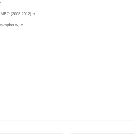
▼
rd MBO (2008-2012)
▼
 Dakopbouw,
▼