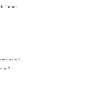
cie Friesland.
nieursbureau
▼
ening,
▼