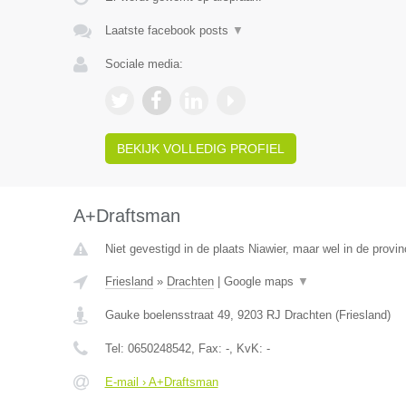
Laatste facebook posts
▼
Sociale media:
BEKIJK VOLLEDIG PROFIEL
A+Draftsman
Niet gevestigd in de plaats Niawier, maar wel in de provin
Friesland
»
Drachten
|
Google maps
▼
Gauke boelensstraat 49
,
9203 RJ
Drachten
(
Friesland
)
Tel:
0650248542
, Fax:
-
, KvK:
-
E-mail › A+Draftsman