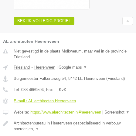
BEKIJK VOLLEDIG PROFIEL
AL architecten Heerenveen
Niet gevestigd in de plaats Molkwerum, maar wel in de provincie
Friesland.
Friesland
»
Heerenveen
|
Google maps
▼
Burgemeester Falkenaweg 54
,
8442 LE
Heerenveen
(
Friesland
)
Tel:
038 4669594
, Fax:
-
, KvK:
-
E-mail › AL architecten Heerenveen
Website:
https://www.alarchitecten.nl#heerenveen
|
Screenshot
▼
Architectenbureau in Heerenveen gespecialiseerd in verbouw
boerderijen,
▼