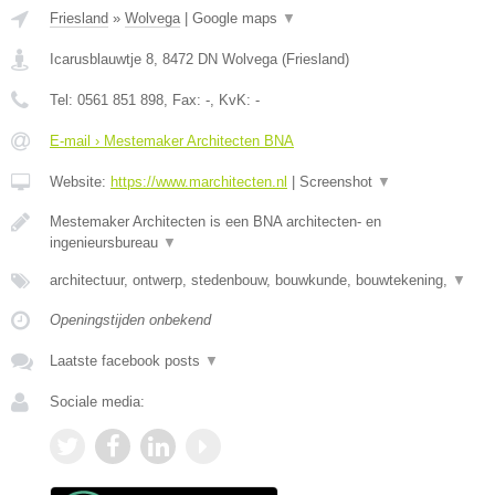
Friesland
»
Wolvega
|
Google maps
▼
Icarusblauwtje 8
,
8472 DN
Wolvega
(
Friesland
)
Tel:
0561 851 898
, Fax:
-
, KvK:
-
E-mail › Mestemaker Architecten BNA
Website:
https://www.marchitecten.nl
|
Screenshot
▼
Mestemaker Architecten is een BNA architecten- en
ingenieursbureau
▼
architectuur, ontwerp, stedenbouw, bouwkunde, bouwtekening,
▼
Openingstijden onbekend
Laatste facebook posts
▼
Sociale media: