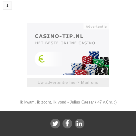
1
Uw advertentie hier? Mail ons
Ik kwam, ik zocht, ik vond - Julius Caesar / 47 v.Chr. ;)