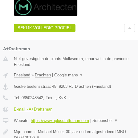
BEKIJK VOLLEDIG PROFIEL
A+Draftsman
Niet gevestigd in de plaats Molkwerum, maar wel in de provincie
Friesland.
Friesland
»
Drachten
|
Google maps
▼
Gauke boelensstraat 49
,
9203 RJ
Drachten
(
Friesland
)
Tel:
0650248542
, Fax:
-
, KvK:
-
E-mail › A+Draftsman
Website:
https://www.aplusdraftsman.com
|
Screenshot
▼
Mijn naam is Michael Müller, 30 jaar oud en afgestudeerd MBO
(2008-2012)
▼