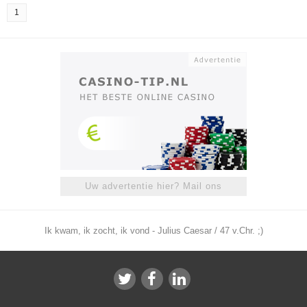
1
Uw advertentie hier? Mail ons
Ik kwam, ik zocht, ik vond - Julius Caesar / 47 v.Chr. ;)