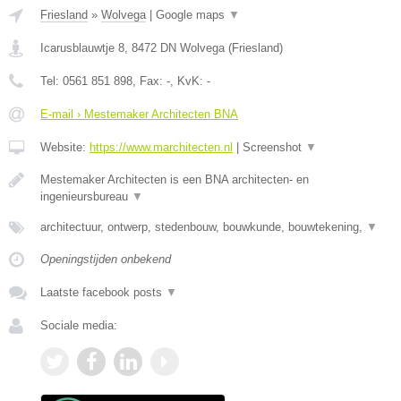
Friesland
»
Wolvega
|
Google maps
▼
Icarusblauwtje 8
,
8472 DN
Wolvega
(
Friesland
)
Tel:
0561 851 898
, Fax:
-
, KvK:
-
E-mail › Mestemaker Architecten BNA
Website:
https://www.marchitecten.nl
|
Screenshot
▼
Mestemaker Architecten is een BNA architecten- en
ingenieursbureau
▼
architectuur, ontwerp, stedenbouw, bouwkunde, bouwtekening,
▼
Openingstijden onbekend
Laatste facebook posts
▼
Sociale media: