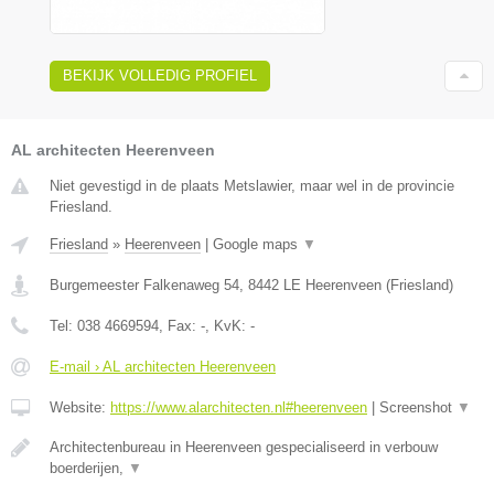
BEKIJK VOLLEDIG PROFIEL
AL architecten Heerenveen
Niet gevestigd in de plaats Metslawier, maar wel in de provincie
Friesland.
Friesland
»
Heerenveen
|
Google maps
▼
Burgemeester Falkenaweg 54
,
8442 LE
Heerenveen
(
Friesland
)
Tel:
038 4669594
, Fax:
-
, KvK:
-
E-mail › AL architecten Heerenveen
Website:
https://www.alarchitecten.nl#heerenveen
|
Screenshot
▼
Architectenbureau in Heerenveen gespecialiseerd in verbouw
boerderijen,
▼