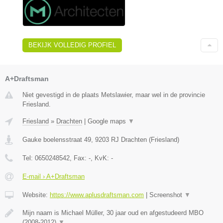
BEKIJK VOLLEDIG PROFIEL
A+Draftsman
Niet gevestigd in de plaats Metslawier, maar wel in de provincie
Friesland.
Friesland
»
Drachten
|
Google maps
▼
Gauke boelensstraat 49
,
9203 RJ
Drachten
(
Friesland
)
Tel:
0650248542
, Fax:
-
, KvK:
-
E-mail › A+Draftsman
Website:
https://www.aplusdraftsman.com
|
Screenshot
▼
Mijn naam is Michael Müller, 30 jaar oud en afgestudeerd MBO
(2008-2012)
▼