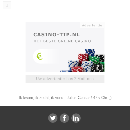
1
Uw advertentie hier? Mail ons
Ik kwam, ik zocht, ik vond - Julius Caesar / 47 v.Chr. ;)