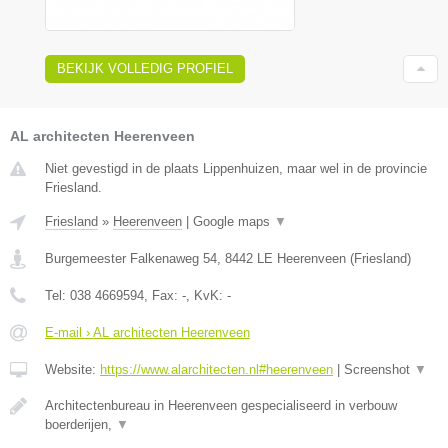
BEKIJK VOLLEDIG PROFIEL
AL architecten Heerenveen
Niet gevestigd in de plaats Lippenhuizen, maar wel in de provincie
Friesland.
Friesland
»
Heerenveen
|
Google maps
▼
Burgemeester Falkenaweg 54
,
8442 LE
Heerenveen
(
Friesland
)
Tel:
038 4669594
, Fax:
-
, KvK:
-
E-mail › AL architecten Heerenveen
Website:
https://www.alarchitecten.nl#heerenveen
|
Screenshot
▼
Architectenbureau in Heerenveen gespecialiseerd in verbouw
boerderijen,
▼