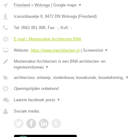
Friesland
»
Wolvega
|
Google maps
▼
Icarusblauwtje 8
,
8472 DN
Wolvega
(
Friesland
)
Tel:
0561 851 898
, Fax:
-
, KvK:
-
E-mail › Mestemaker Architecten BNA
Website:
https://www.marchitecten.nl
|
Screenshot
▼
Mestemaker Architecten is een BNA architecten- en
ingenieursbureau
▼
architectuur, ontwerp, stedenbouw, bouwkunde, bouwtekening,
▼
Openingstijden onbekend
Laatste facebook posts
▼
Sociale media: