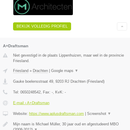
BEKIJK VOLLEDIG PROFIEL
A+Draftsman
Niet gevestigd in de plaats Lippenhuizen, maar wel in de provincie
Friesland.
Friesland
»
Drachten
|
Google maps
▼
Gauke boelensstraat 49
,
9203 RJ
Drachten
(
Friesland
)
Tel:
0650248542
, Fax:
-
, KvK:
-
E-mail › A+Draftsman
Website:
https://www.aplusdraftsman.com
|
Screenshot
▼
Mijn naam is Michael Müller, 30 jaar oud en afgestudeerd MBO
(2008-2012)
▼