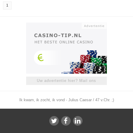
1
Uw advertentie hier? Mail ons
Ik kwam, ik zocht, ik vond - Julius Caesar / 47 v.Chr. ;)