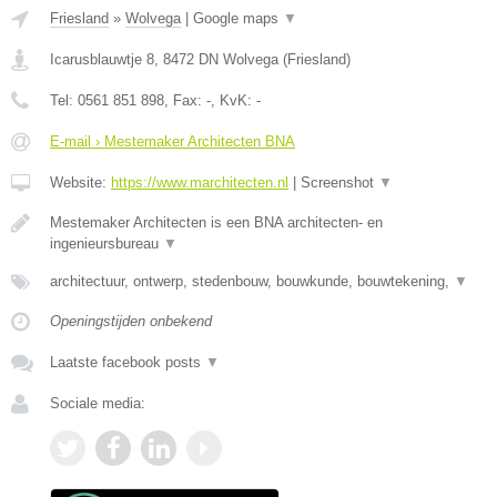
Friesland
»
Wolvega
|
Google maps
▼
Icarusblauwtje 8
,
8472 DN
Wolvega
(
Friesland
)
Tel:
0561 851 898
, Fax:
-
, KvK:
-
E-mail › Mestemaker Architecten BNA
Website:
https://www.marchitecten.nl
|
Screenshot
▼
Mestemaker Architecten is een BNA architecten- en
ingenieursbureau
▼
architectuur, ontwerp, stedenbouw, bouwkunde, bouwtekening,
▼
Openingstijden onbekend
Laatste facebook posts
▼
Sociale media: