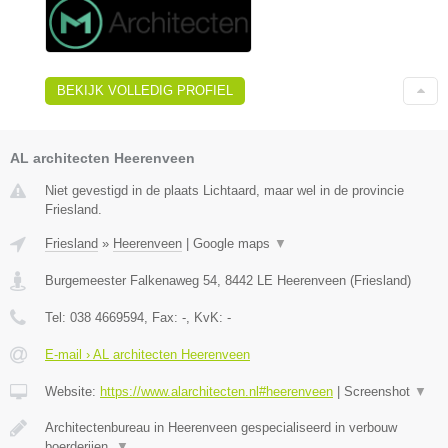
BEKIJK VOLLEDIG PROFIEL
AL architecten Heerenveen
Niet gevestigd in de plaats Lichtaard, maar wel in de provincie
Friesland.
Friesland
»
Heerenveen
|
Google maps
▼
Burgemeester Falkenaweg 54
,
8442 LE
Heerenveen
(
Friesland
)
Tel:
038 4669594
, Fax:
-
, KvK:
-
E-mail › AL architecten Heerenveen
Website:
https://www.alarchitecten.nl#heerenveen
|
Screenshot
▼
Architectenbureau in Heerenveen gespecialiseerd in verbouw
boerderijen,
▼