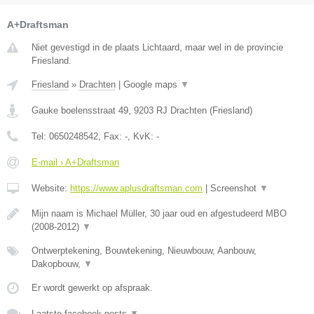
A+Draftsman
Niet gevestigd in de plaats Lichtaard, maar wel in de provincie
Friesland.
Friesland
»
Drachten
|
Google maps
▼
Gauke boelensstraat 49
,
9203 RJ
Drachten
(
Friesland
)
Tel:
0650248542
, Fax:
-
, KvK:
-
E-mail › A+Draftsman
Website:
https://www.aplusdraftsman.com
|
Screenshot
▼
Mijn naam is Michael Müller, 30 jaar oud en afgestudeerd MBO
(2008-2012)
▼
Ontwerptekening, Bouwtekening, Nieuwbouw, Aanbouw,
Dakopbouw,
▼
Er wordt gewerkt op afspraak.
Laatste facebook posts
▼