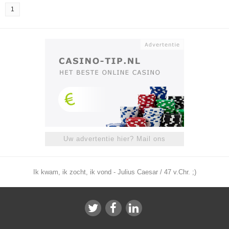
1
Uw advertentie hier? Mail ons
Ik kwam, ik zocht, ik vond - Julius Caesar / 47 v.Chr. ;)