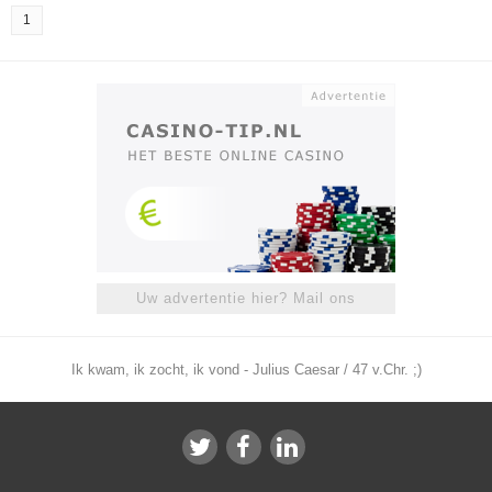
1
Uw advertentie hier? Mail ons
Ik kwam, ik zocht, ik vond - Julius Caesar / 47 v.Chr. ;)