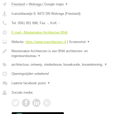
Friesland
»
Wolvega
|
Google maps
▼
Icarusblauwtje 8
,
8472 DN
Wolvega
(
Friesland
)
Tel:
0561 851 898
, Fax:
-
, KvK:
-
E-mail › Mestemaker Architecten BNA
Website:
https://www.marchitecten.nl
|
Screenshot
▼
Mestemaker Architecten is een BNA architecten- en
ingenieursbureau
▼
architectuur, ontwerp, stedenbouw, bouwkunde, bouwtekening,
▼
Openingstijden onbekend
Laatste facebook posts
▼
Sociale media: