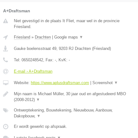
A+Draftsman
Niet gevestigd in de plaats It Fliet, maar wel in de provincie
Friesland.
Friesland
»
Drachten
|
Google maps
▼
Gauke boelensstraat 49
,
9203 RJ
Drachten
(
Friesland
)
Tel:
0650248542
, Fax:
-
, KvK:
-
E-mail › A+Draftsman
Website:
https://www.aplusdraftsman.com
|
Screenshot
▼
Mijn naam is Michael Müller, 30 jaar oud en afgestudeerd MBO
(2008-2012)
▼
Ontwerptekening, Bouwtekening, Nieuwbouw, Aanbouw,
Dakopbouw,
▼
Er wordt gewerkt op afspraak.
Laatste facebook posts
▼