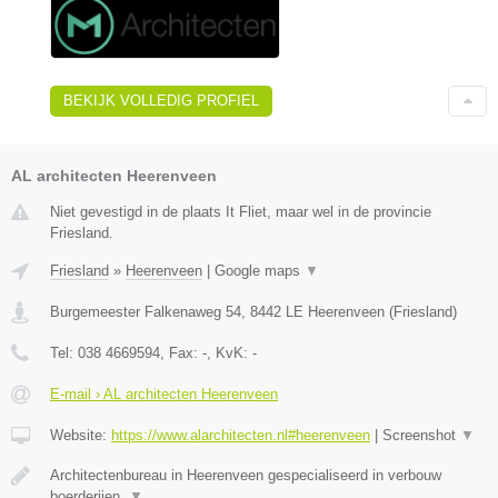
BEKIJK VOLLEDIG PROFIEL
AL architecten Heerenveen
Niet gevestigd in de plaats It Fliet, maar wel in de provincie
Friesland.
Friesland
»
Heerenveen
|
Google maps
▼
Burgemeester Falkenaweg 54
,
8442 LE
Heerenveen
(
Friesland
)
Tel:
038 4669594
, Fax:
-
, KvK:
-
E-mail › AL architecten Heerenveen
Website:
https://www.alarchitecten.nl#heerenveen
|
Screenshot
▼
Architectenbureau in Heerenveen gespecialiseerd in verbouw
boerderijen,
▼