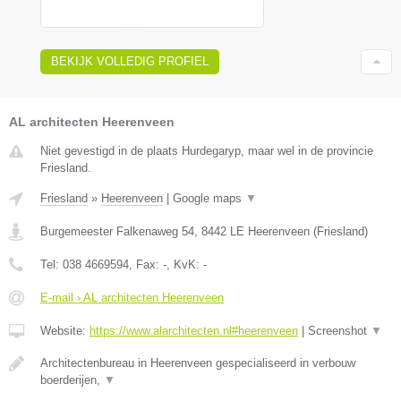
BEKIJK VOLLEDIG PROFIEL
AL architecten Heerenveen
Niet gevestigd in de plaats Hurdegaryp, maar wel in de provincie
Friesland.
Friesland
»
Heerenveen
|
Google maps
▼
Burgemeester Falkenaweg 54
,
8442 LE
Heerenveen
(
Friesland
)
Tel:
038 4669594
, Fax:
-
, KvK:
-
E-mail › AL architecten Heerenveen
Website:
https://www.alarchitecten.nl#heerenveen
|
Screenshot
▼
Architectenbureau in Heerenveen gespecialiseerd in verbouw
boerderijen,
▼