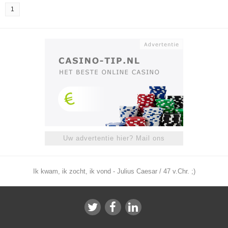
1
Uw advertentie hier? Mail ons
Ik kwam, ik zocht, ik vond - Julius Caesar / 47 v.Chr. ;)