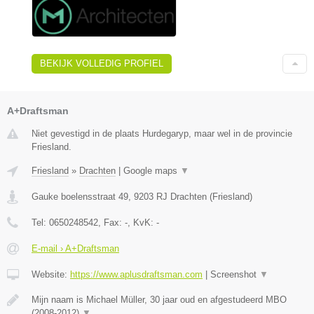
BEKIJK VOLLEDIG PROFIEL
A+Draftsman
Niet gevestigd in de plaats Hurdegaryp, maar wel in de provincie
Friesland.
Friesland
»
Drachten
|
Google maps
▼
Gauke boelensstraat 49
,
9203 RJ
Drachten
(
Friesland
)
Tel:
0650248542
, Fax:
-
, KvK:
-
E-mail › A+Draftsman
Website:
https://www.aplusdraftsman.com
|
Screenshot
▼
Mijn naam is Michael Müller, 30 jaar oud en afgestudeerd MBO
(2008-2012)
▼