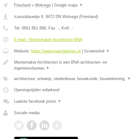
Friesland
»
Wolvega
|
Google maps
▼
Icarusblauwtje 8
,
8472 DN
Wolvega
(
Friesland
)
Tel:
0561 851 898
, Fax:
-
, KvK:
-
E-mail › Mestemaker Architecten BNA
Website:
https://www.marchitecten.nl
|
Screenshot
▼
Mestemaker Architecten is een BNA architecten- en
ingenieursbureau
▼
architectuur, ontwerp, stedenbouw, bouwkunde, bouwtekening,
▼
Openingstijden onbekend
Laatste facebook posts
▼
Sociale media: